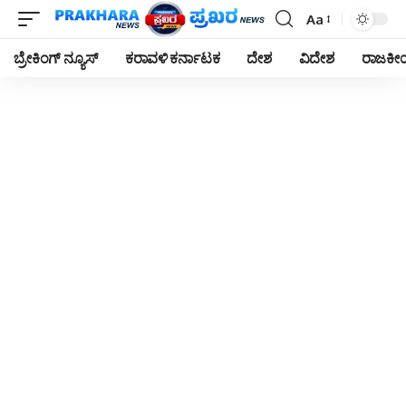
Aa
Font
Resizer
ಬ್ರೇಕಿಂಗ್ ನ್ಯೂಸ್
ಕರಾವಳಿ ಕರ್ನಾಟಕ
ದೇಶ
ವಿದೇಶ
ರಾಜಕ