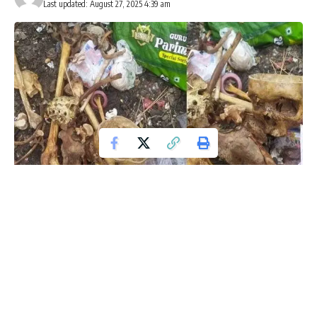
Last updated: August 27, 2025 4:39 am
ಬೆಂಗಳೂರು ಎಲೆಕ್ಟ್ರಾನಿಕ್ ಸಿಟಿ ಸಮೀಪದ ಗೋವಿಂದ ಶೆಟ್ಟಿಪಾಳ್ಯದಲ್ಲಿ ಕಸದ
ರಾಶಿಯಲ್ಲಿ ಮನುಷ್ಯನ ಮೂಳೆಗಳು ಪತ್ತೆಯಾಗಿವೆ. ಗಣೇಶ ದೇವಸ್ಥಾನದ ಬಳಿ
ಮನುಷ್ಯನ ಮೂಳೆಗಳು ಪತ್ತೆ ಆಗಿರುವುದು ಸ್ಥಳೀಯರು ಆತಂಕಗೊಂಡಿದ್ದಾರೆ.