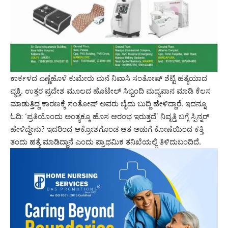
ಕಾರ್ಕಳದ ಎಣ್ಣೆಹೊಳೆ ಕುಮೇರು ಮನೆ ನಿವಾಸಿ ಸಂತೋಷ್ ಶೆಟ್ಟಿ ಹತ್ಯೆಯಾದ
ವ್ಯಕ್ತಿ. ಉತ್ತರ ಪ್ರದೇಶ ಮೂಲದ ಹೊಟೇಲ್ ಸಿಬ್ಬಂದಿ ಮದ್ಯಪಾನ ಮಾಡಿ ಕೆಲಸ
ಮಾಡುತ್ತಿದ್ದ ಕಾರಣಕ್ಕೆ ಸಂತೋಷ್ ಅವರು ಬೈದು ಬುದ್ದಿ ಹೇಳಿದ್ದಾರೆ. ಇದನ್ನೂ
ಓದಿ: ‘ಪ್ರತಿಯೊಂದು ಅಂತ್ಯಕ್ಕೂ ಹೊಸ ಆರಂಭ ಇರುತ್ತದೆ’ ನಿವೃತ್ತಿ ಬಗ್ಗೆ ಸ್ಪಿನ್ನರ್
ಹೇಳಿದ್ದೇನು? ಇದರಿಂದ ಆಕ್ರೋಶಗೊಂಡ ಆತ ಅಡುಗೆ ಕೋಣೆಯಿಂದ ಕತ್ತಿ
ತಂದು ಹತ್ಯೆ ಮಾಡಿದ್ದಾನೆ ಎಂದು ಪ್ರಾಥಮಿಕ ತನಿಖೆಯಲ್ಲಿ ತಿಳಿದುಬಂದಿದೆ.