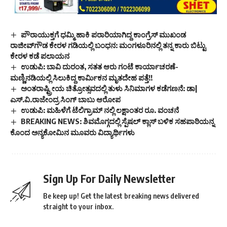
ಪೌರಾಯುಕ್ತಗೆ ಧಮ್ಮಿ ಹಾಕಿ ಪರಾರಿಯಾಗಿದ್ದ ಕಾಂಗ್ರೆಸ್ ಮುಖಂಡ
ರಾಜೀವ್‌ಗೌಡ ಕೇರಳ ಗಡಿಯಲ್ಲಿ ಬಂಧನ: ಮಂಗಳೂರಿನಲ್ಲಿ ತನ್ನ ಕಾರು ಬಿಟ್ಟು
ಕೇರಳ ಕಡೆ ಪಲಾಯನ
ಉಡುಪಿ: ಬಾವಿ ದುರಂತ, ಸತತ ಆರು ಗಂಟೆ ಕಾರ್ಯಾಚರಣೆ-
ಮಣ್ಣಿನಡಿಯಲ್ಲಿ ಸಿಲುಕಿದ್ದ ಕಾರ್ಮಿಕನ ಮೃತದೇಹ ಪತ್ತೆ!!
ಅಂತರಾಷ್ಟ್ರೀಯ ಚಿತ್ರೋತ್ಸವದಲ್ಲಿ ತುಳು ಸಿನಿಮಾಗಳ ಕಡೆಗಣನೆ: ಡಾ|
ಎಸ್.ವಿ.ರಾಜೇಂದ್ರ ಸಿಂಗ್ ಬಾಬು ಆರೋಪ
ಉಡುಪಿ: ಮಹಿಳೆಗೆ ಟೆಲಿಗ್ರಾಮ್ ನಲ್ಲಿ ಲಕ್ಷಾಂತರ ರೂ. ವಂಚನೆ
BREAKING NEWS: ಶಿವಮೊಗ್ಗದಲ್ಲಿ ಸ್ಪೆಷಲ್ ಕ್ಲಾಸ್ ಬಳಿಕ ಸಹಪಾಠಿಯನ್ನ
ಕೊಂದ ಅನ್ಯಕೋಮಿನ ಮೂವರು ವಿದ್ಯಾರ್ಥಿಗಳು
Sign Up For Daily Newsletter
Be keep up! Get the latest breaking news delivered
straight to your inbox.