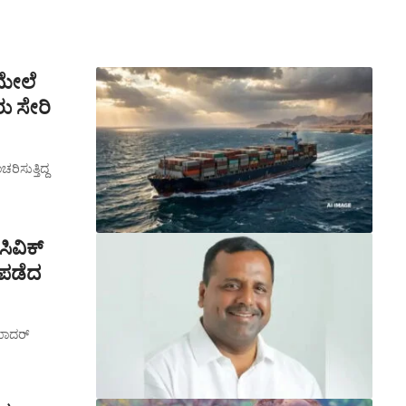
ಮೇಲೆ
ು ಸೇರಿ
ಸುತ್ತಿದ್ದ
ಸಿವಿಕ್
 ಪಡೆದ
ಖಾದರ್