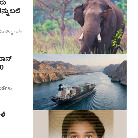
ರು
್ನು ಬಲಿ
ೊಂದಿದ್ದ ಅದೇ
ರಾನ್
10
ಪಡೆಗಳು
ಳೆ