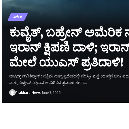
ವಿದೇಶ
ಕುವೈತ್, ಬಹ್ರೇನ್ ಅಮೆರಿಕ
ಇರಾನ್ ಕ್ಷಿಪಣಿ ದಾಳಿ; ಇರಾನ್‌
ಮೇಲೆ ಯುಎಸ್ ಪ್ರತಿದಾಳಿ!
ವಾಷಿಂಗ್ಟನ್/ಟೆಹ್ರಾನ್ : ಪಶ್ಚಿಮ ಏಷ್ಯಾ ಪ್ರದೇಶದಲ್ಲಿ ಪರಿಸ್ಥಿತಿ ಮತ್ತೆ ಯುದ್ಧದ ಭೀ
ಮತ್ತು ಬಹ್ರೇನ್‌ನಲ್ಲಿರುವ ಅಮೆರಿಕದ ಪ್ರಮುಖ ಸೇನಾ…
Prakhara News
June 3, 2026