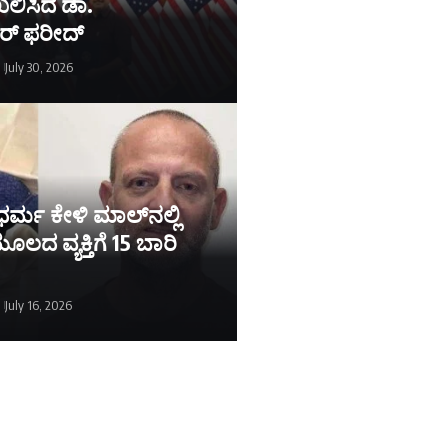
ಖಲಿಸಿದ ಡಾ.
ರ್ ಫರೀದ್
July 30, 2026
ಧರ್ಮ ಕೇಳಿ ಮಾಲ್‌ನಲ್ಲಿ
 ವ್ಯಕ್ತಿಗೆ 15 ಬಾರಿ
!
July 16, 2026
June 9, 2026