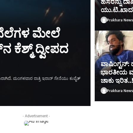
ಹೆಸರನ್ನು ದಾ
ಯು.ಟಿ.ಖಾದ
Prakhara News
 ನೆಲೆಗಳ ಮೇಲೆ
ನ ಕೆಶ್ಮ್ ದ್ವೀಪದ
ವಾಷಿಂಗ್ಟನ್: 
ಭಾರತೀಯ ಮೂಲದ
ತಿ ಎದುರಾಗಿದೆ. ಮಂಗಳವಾರ ರಾತ್ರಿ ಇರಾನ್ ಸೇನೆಯು ಕುವೈತ್
ಚಾಕು ಇರಿತ..
Prakhara News
Prakhara News
- Advertisement -