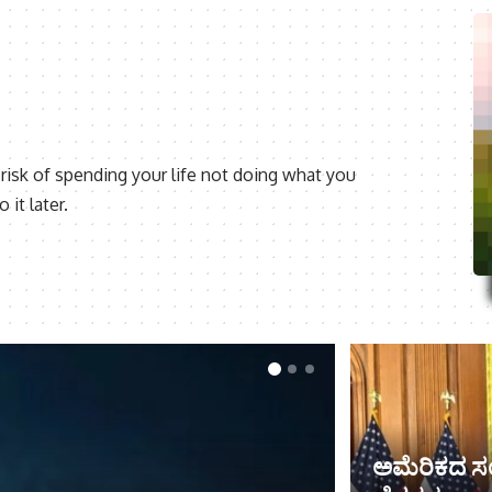
risk of spending your life not doing what you
it later.
ಅಮೆರಿಕದ ಸಂಸ