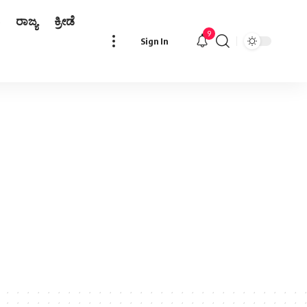
ರಾಜ್ಯ
ಕ್ರೀಡೆ
9
Sign In