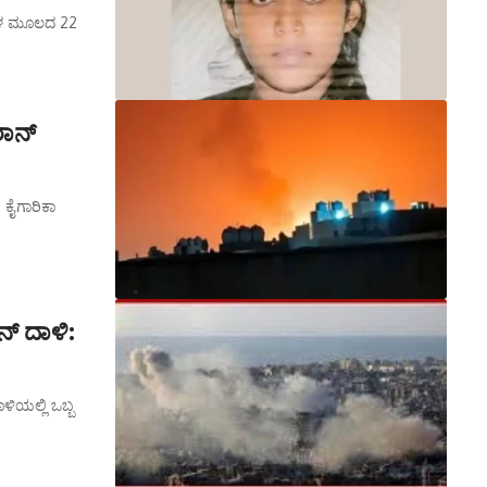
ಕೇರಳ ಮೂಲದ 22
ರಾನ್
 ಕೈಗಾರಿಕಾ
್ ದಾಳಿ:
ಿಯಲ್ಲಿ ಒಬ್ಬ