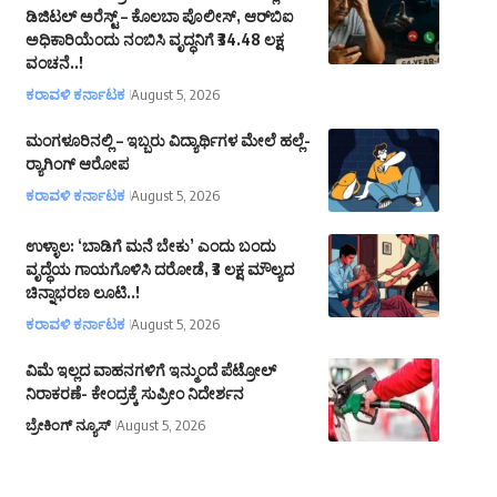
ಡಿಜಿಟಲ್ ಅರೆಸ್ಟ್ – ಕೊಲಬಾ ಪೊಲೀಸ್, ಆರ್‌ಬಿಐ
ಅಧಿಕಾರಿಯೆಂದು ನಂಬಿಸಿ ವೃದ್ಧನಿಗೆ ₹34.48 ಲಕ್ಷ
ವಂಚನೆ..!
ಕರಾವಳಿ ಕರ್ನಾಟಕ
August 5, 2026
ಮಂಗಳೂರಿನಲ್ಲಿ – ಇಬ್ಬರು ವಿದ್ಯಾರ್ಥಿಗಳ ಮೇಲೆ ಹಲ್ಲೆ-
ರ್‍ಯಾಗಿಂಗ್ ಆರೋಪ
ಕರಾವಳಿ ಕರ್ನಾಟಕ
August 5, 2026
ಉಳ್ಳಾಲ: ‘ಬಾಡಿಗೆ ಮನೆ ಬೇಕು’ ಎಂದು ಬಂದು
ವೃದ್ಧೆಯ ಗಾಯಗೊಳಿಸಿ ದರೋಡೆ, ₹3 ಲಕ್ಷ ಮೌಲ್ಯದ
ಚಿನ್ನಾಭರಣ ಲೂಟಿ..!
ಕರಾವಳಿ ಕರ್ನಾಟಕ
August 5, 2026
ವಿಮೆ ಇಲ್ಲದ ವಾಹನಗಳಿಗೆ ಇನ್ಮುಂದೆ ಪೆಟ್ರೋಲ್‌
ನಿರಾಕರಣೆ- ಕೇಂದ್ರಕ್ಕೆ ಸುಪ್ರೀಂ ನಿದೇರ್ಶನ
ಬ್ರೇಕಿಂಗ್ ನ್ಯೂಸ್
August 5, 2026