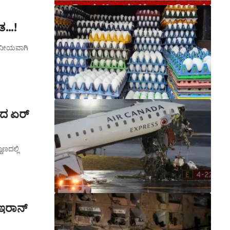
ಿತ…!
ಗಣನೀಯವಾಗಿ
ೊಡೆದ ಏರ್
ಾಣದಲ್ಲಿ
ಇರಾನ್‌