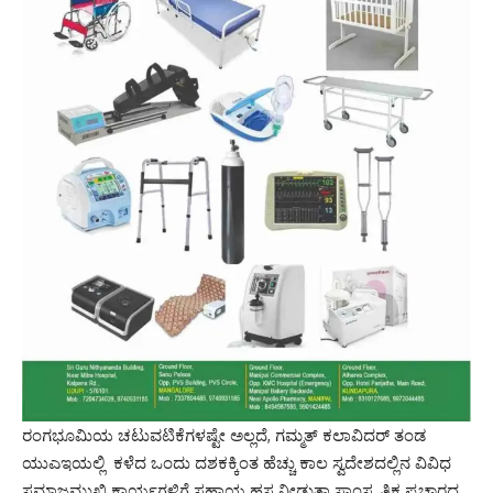
ರಂಗಭೂಮಿಯ ಚಟುವಟಿಕೆಗಳಷ್ಟೇ ಅಲ್ಲದೆ, ಗಮ್ಮತ್ ಕಲಾವಿದರ್ ತಂಡ
ಯುಎಇಯಲ್ಲಿ ಕಳೆದ ಒಂದು ದಶಕಕ್ಕಿಂತ ಹೆಚ್ಚು ಕಾಲ ಸ್ವದೇಶದಲ್ಲಿನ ವಿವಿಧ
ಸಮಾಜಮುಖಿ ಕಾರ್ಯಗಳಿಗೆ ಸಹಾಯ ಹಸ್ತ ನೀಡುತ್ತಾ ಸಾಂಸ್ಕೃತಿಕ ಪ್ರಚಾರದ