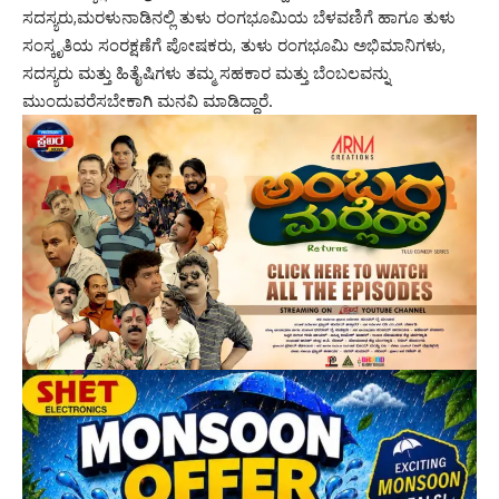
ಸದಸ್ಯರು,ಮರಳುನಾಡಿನಲ್ಲಿ ತುಳು ರಂಗಭೂಮಿಯ ಬೆಳವಣಿಗೆ ಹಾಗೂ ತುಳು
ಸಂಸ್ಕೃತಿಯ ಸಂರಕ್ಷಣೆಗೆ ಪೋಷಕರು, ತುಳು ರಂಗಭೂಮಿ ಅಭಿಮಾನಿಗಳು,
ಸದಸ್ಯರು ಮತ್ತು ಹಿತೈಷಿಗಳು ತಮ್ಮ ಸಹಕಾರ ಮತ್ತು ಬೆಂಬಲವನ್ನು
ಮುಂದುವರೆಸಬೇಕಾಗಿ ಮನವಿ ಮಾಡಿದ್ದಾರೆ.