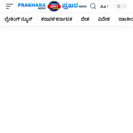
Aa
Font
Resizer
ಬ್ರೇಕಿಂಗ್ ನ್ಯೂಸ್
ಕರಾವಳಿ ಕರ್ನಾಟಕ
ದೇಶ
ವಿದೇಶ
ರಾಜಕ