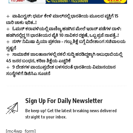
ವಾಷಿಂಗ್ಟನ್: ಧರ್ಮ ಕೇಳಿ ಮಾಲ್‌ನಲ್ಲಿ ಭಾರತೀಯ ಮೂಲದ ವ್ಯಕ್ತಿಗೆ 15
ಬಾರಿ ಚಾಕು ಇರಿತ..!
ಓಮನ್ ಕರಾವಳಿಯಲ್ಲಿ ವಾಣಿಜ್ಯ ಹಡಗಿನ ಮೇಲೆ ಇರಾನ್ ಪಡೆಗಳ ದಾಳಿ:
ಹಡಗಿನಲ್ಲಿದ್ದ 11 ಭಾರತೀಯರ ಪೈಕಿ 10 ನಾವಿಕರ ರಕ್ಷಣೆ, ಒಬ್ಬ ಪ್ರಜೆ ನಾಪತ್ತೆ..!
ನರ್ಸ್ ನಿಮಿಷಾ ಪ್ರಿಯಾ ಪ್ರಕರಣ – ಗಲ್ಲು ಶಿಕ್ಷೆ ಬಗ್ಗೆ ವಿದೇಶಾಂಗ ಸಚಿವಾಲಯ
ಸ್ಪಷ್ಟನೆ
ಸಾಮಾಜಿಕ ಜಾಲತಾಣಗಳಲ್ಲಿ ನಕಲಿ ಸುದ್ದಿ ಹರಡಿದ್ದಕ್ಕಾಗಿ ಅಬುಧಾಬಿಯಲ್ಲಿ
45 ಜನರ ಬಂಧನ, ಕಠಿಣ ಶಿಕ್ಷೆಯ ಎಚ್ಚರಿಕೆ
9 ದೇಶಗಳ ವಾಯುಪ್ರದೇಶ ಬಳಸದಂತೆ ಭಾರತೀಯ ವಿಮಾನಯಾನ
ಸಂಸ್ಥೆಗಳಿಗೆ ಡಿಜಿಸಿಎ ಸೂಚನೆ
Sign Up For Daily Newsletter
Be keep up! Get the latest breaking news delivered
straight to your inbox.
[mc4wp_form]