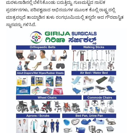
ಮರಳುನಾಡಿನಲ್ಲಿ ಬೆಳೆಸಿಕೊಂಡು ಬರುತ್ತಿದ್ದು, ಗುಣಮಟ್ಟದ ನಾಟಕ
ಪ್ರದರ್ಶನಗಳು, ಪರಿಪಕ್ವವಾದ ಅಭಿನಯಗಳ ಮೂಲಕ ಕೊಲ್ಲಿ ರಾಷ್ಟ್ರದಲ್ಲಿ
ಮಾತ್ರವಲ್ಲದೆ ತಾಯ್ನಾಡಿನ ತುಳು ರಂಗಭೂಮಿಯಲ್ಲಿ ತನ್ನದೇ ಆದ ಗೌರವಾನ್ವಿತ
ಸ್ಥಾನವನ್ನು ಗಳಿಸಿದೆ.