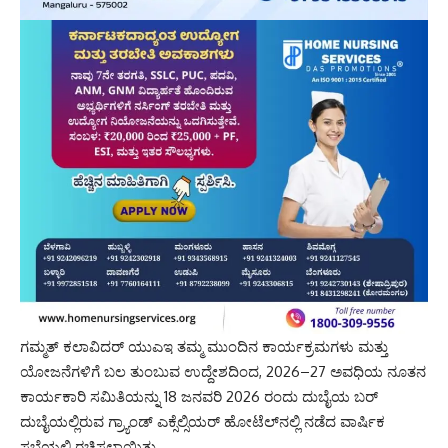
ಗಮ್ಮತ್ ಕಲಾವಿದರ್ ಯುಎಇ ತಮ್ಮ ಮುಂದಿನ ಕಾರ್ಯಕ್ರಮಗಳು ಮತ್ತು
ಯೋಜನೆಗಳಿಗೆ ಬಲ ತುಂಬುವ ಉದ್ದೇಶದಿಂದ, 2026–27 ಅವಧಿಯ ನೂತನ
ಕಾರ್ಯಕಾರಿ ಸಮಿತಿಯನ್ನು 18 ಜನವರಿ 2026 ರಂದು ದುಬೈಯ ಬರ್
ದುಬೈಯಲ್ಲಿರುವ ಗ್ರ್ಯಾಂಡ್ ಎಕ್ಸೆಲ್ಸಿಯರ್ ಹೋಟೆಲ್‌ನಲ್ಲಿ ನಡೆದ ವಾರ್ಷಿಕ
ಸಭೆಯಲ್ಲಿ ರಚಿಸಲಾಯಿತು.