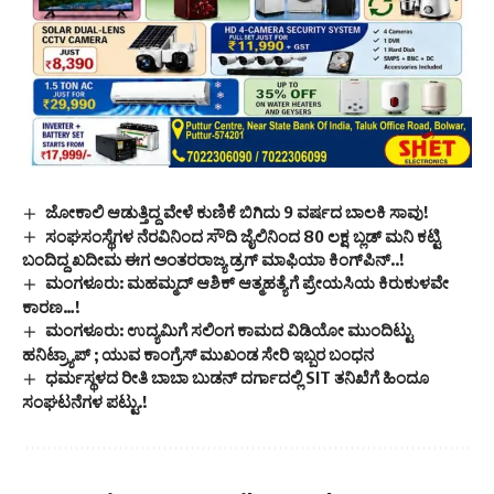
ಜೋಕಾಲಿ ಆಡುತ್ತಿದ್ದ ವೇಳೆ ಕುಣಿಕೆ ಬಿಗಿದು 9 ವರ್ಷದ ಬಾಲಕಿ ಸಾವು!
ಸಂಘಸಂಸ್ಥೆಗಳ ನೆರವಿನಿಂದ ಸೌದಿ ಜೈಲಿನಿಂದ 80 ಲಕ್ಷ ಬ್ಲಡ್ ಮನಿ ಕಟ್ಟಿ
ಬಂದಿದ್ದ ಖದೀಮ ಈಗ ಅಂತರರಾಜ್ಯ ಡ್ರಗ್ ಮಾಫಿಯಾ ಕಿಂಗ್‌ಪಿನ್..!
ಮಂಗಳೂರು: ಮಹಮ್ಮದ್ ಆಶಿಕ್ ಆತ್ಮಹತ್ಯೆಗೆ ಪ್ರೇಯಸಿಯ ಕಿರುಕುಳವೇ
ಕಾರಣ…!
ಮಂಗಳೂರು: ಉದ್ಯಮಿಗೆ ಸಲಿಂಗ ಕಾಮದ ವಿಡಿಯೋ ಮುಂದಿಟ್ಟು
ಹನಿಟ್ರ್ಯಾಪ್ ; ಯುವ ಕಾಂಗ್ರೆಸ್ ಮುಖಂಡ ಸೇರಿ ಇಬ್ಬರ ಬಂಧನ
ಧರ್ಮಸ್ಥಳದ ರೀತಿ ಬಾಬಾ ಬುಡನ್ ದರ್ಗಾದಲ್ಲಿ SIT ತನಿಖೆಗೆ ಹಿಂದೂ
ಸಂಘಟನೆಗಳ ಪಟ್ಟು.!