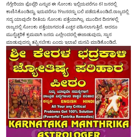
ನೆಗ್ಲೇರಿಯಾ ಫೊವ್ಲೆರಿ ಎನ್ನುವ ಈ ಸೋಂಕು ಇಲ್ಲಿಯವರೆಗೂ 61 ಜನರಲ್ಲಿ
ಕಾಣಿಸಿಕೊಂಡಿದ್ದು, ಇದುವರೆಗೂ 19ಜನರನ್ನು ಬಲಿ ಪಡೆದುಕೊಂಡಿದೆ.ರಾಜ್ಯದಲ್ಲಿ
ಸದ್ಯ ಯಾವುದೇ ರೀತಿಯ ಸೋಂಕು ಪತ್ತೆಯಾಗಿಲ್ಲ. ಮುಂದಿನ ದಿನಗಳಲ್ಲಿ
ರಾಜ್ಯದಲ್ಲಿ ಸೋಂಕು ಪತ್ತೆಯಾಗದಂತೆ ಎಚ್ಚರ ವಹಿಸಲಾಗುತ್ತಿದೆ. ಆದರೂ
ಮುನ್ನೆಚ್ಚರಿಕೆ ಕ್ರಮವಾಗಿ ಜನರು ಎಲ್ಲೇಂದರಲ್ಲಿ ಈಜಾಡುವುದು, ಸ್ನಾನ
ಮಾಡುವುದನ್ನು ತಪ್ಪಿಸಬೇಕು ಎಂದು ಇಲಾಖೆ ಮನವಿ ಮಾಡಿಕೊಂಡಿದೆ.