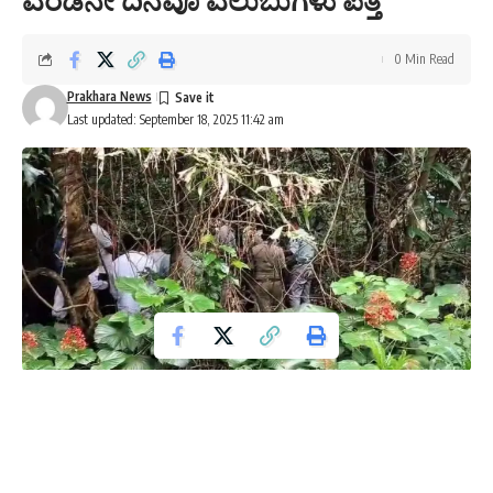
0 Min Read
Prakhara News
Last updated: September 18, 2025 11:42 am
ಧರ್ಮಸ್ಥಳ ಪ್ರಕರಣದ ತನಿಖೆ ನಡೆಸುತ್ತಿರುವ ಎಸ್‌ಐಟಿ ತಂಡ ಬಂಗ್ಲೆಗುಡ್ಡೆಯಲ್ಲಿ
ಶೋಧ ಕಾರ್ಯ ನಡೆಸುತ್ತಿದ್ದು, ಎರಡನೇ ದಿನವೂ ಮಾನವನ ತಲೆ ಬುರುಡೆಯ
ಅವಶೇಷಗಳು ಪತ್ತೆಯಾಗಿವೆ.