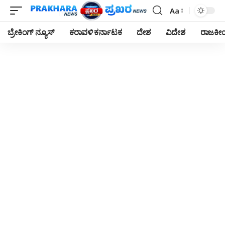
Aa
Font
Resizer
ಬ್ರೇಕಿಂಗ್ ನ್ಯೂಸ್
ಕರಾವಳಿ ಕರ್ನಾಟಕ
ದೇಶ
ವಿದೇಶ
ರಾಜಕ