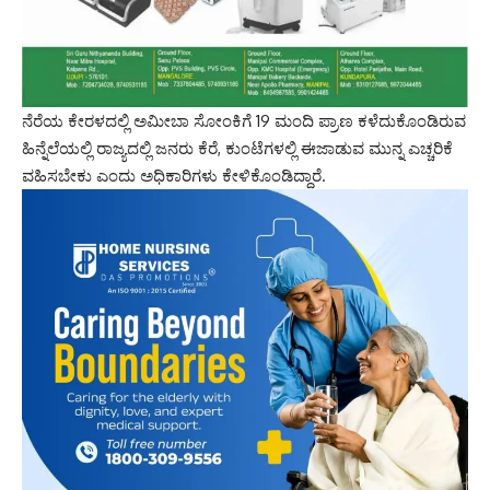
ನೆರೆಯ ಕೇರಳದಲ್ಲಿ ಅಮೀಬಾ ಸೋಂಕಿಗೆ 19 ಮಂದಿ ಪ್ರಾಣ ಕಳೆದುಕೊಂಡಿರುವ
ಹಿನ್ನೆಲೆಯಲ್ಲಿ ರಾಜ್ಯದಲ್ಲಿ ಜನರು ಕೆರೆ, ಕುಂಟೆಗಳಲ್ಲಿ ಈಜಾಡುವ ಮುನ್ನ ಎಚ್ಚರಿಕೆ
ವಹಿಸಬೇಕು ಎಂದು ಅಧಿಕಾರಿಗಳು ಕೇಳಿಕೊಂಡಿದ್ದಾರೆ.