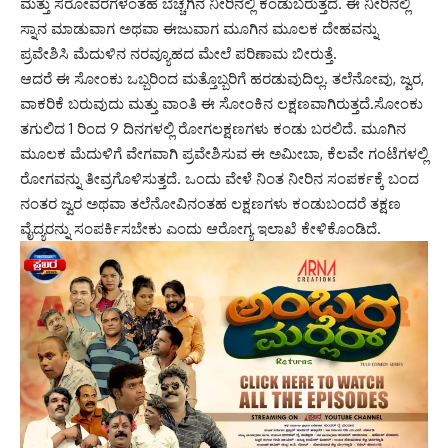
ಮತ್ತು ಸರೋವರಗಳಂತಹ ಬೆಚ್ಚಗಿನ ನೀರಿನಲ್ಲಿ ಕಂಡುಬರುತ್ತದೆ. ಈ ನೀರಿನಲ್ಲಿ
ಸ್ನಾನ ಮಾಡುವಾಗ ಅಥವಾ ಈಜುವಾಗ ಮೂಗಿನ ಮೂಲಕ ದೇಹವನ್ನು
ಪ್ರವೇಶಿಸಿ ಮೆದುಳಿನ ನರವ್ಯೂಹದ ಮೇಲೆ ಪರಿಣಾಮ ಬೀರುತ್ತೆ.
ಆದರೆ ಈ ಸೋಂಕು ಒಬ್ಬರಿಂದ ಮತ್ತೊಬ್ಬರಿಗೆ ಹರಡುವುದಿಲ್ಲ. ತಲೆನೋವು, ಜ್ವರ,
ವಾಕರಿಕೆ ಬರುವುದು ಮತ್ತು ವಾಂತಿ ಈ ಸೋಂಕಿನ ಲಕ್ಷಣವಾಗಿರುತ್ತದೆ.ಸೋಂಕು
ತಗುಲಿದ 1 ರಿಂದ 9 ದಿನಗಳಲ್ಲಿ ರೋಗಲಕ್ಷಣಗಳು ಕಂಡು ಬರಲಿದೆ. ಮೂಗಿನ
ಮೂಲಕ ಮೆದುಳಿಗೆ ವೇಗವಾಗಿ ಪ್ರವೇಶಿಸುವ ಈ ಅಮೀಬಾ, ಕೆಲವೇ ಗಂಟೆಗಳಲ್ಲಿ
ರೋಗವನ್ನು ತೀವ್ರಗೊಳಿಸುತ್ತದೆ. ಒಂದು ವೇಳೆ ನಿಂತ ನೀರಿನ ಸಂಪರ್ಕಕ್ಕೆ ಬಂದ
ನಂತರ ಜ್ವರ ಅಥವಾ ತಲೆನೋವಿನಂತಹ ಲಕ್ಷಣಗಳು ಕಂಡುಬಂದರೆ ತಕ್ಷಣ
ವೈದ್ಯರನ್ನು ಸಂಪರ್ಕಿಸಬೇಕು ಎಂದು ಆರೋಗ್ಯ ಇಲಾಖೆ ಕೇಳಿಕೊಂಡಿದೆ.