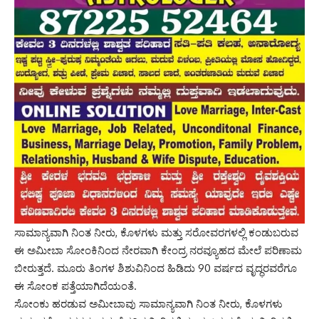
ಸಾಮಾನ್ಯವಾಗಿ ನಿಂತ ನೀರು, ಕೊಳಗಳು ಮತ್ತು ಸರೋವರಗಳಲ್ಲಿ ಕಂಡುಬರುವ
ಈ ಅಮೀಬಾ ಸೋಂಕಿನಿಂದ ನೇರವಾಗಿ ಕೇಂದ್ರ ನರವ್ಯೂಹದ ಮೇಲೆ ಪರಿಣಾಮ
ಬೀರುತ್ತದೆ. ಮೂರು ತಿಂಗಳ ಶಿಶುವಿನಿಂದ ಹಿಡಿದು 90 ವರ್ಷದ ವೃದ್ಧರವರೆಗೂ
ಈ ಸೋಂಕ ಪತ್ತೆಯಾಗಿದೆಯಂತೆ.
ಸೋಂಕು ಹರಡುವ ಅಮೀಬಾವು ಸಾಮಾನ್ಯವಾಗಿ ನಿಂತ ನೀರು, ಕೊಳಗಳು