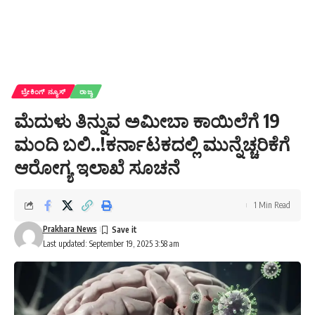
ಬ್ರೇಕಿಂಗ್ ನ್ಯೂಸ್
ರಾಜ್ಯ
ಮೆದುಳು ತಿನ್ನುವ ಅಮೀಬಾ ಕಾಯಿಲೆಗೆ 19
ಮಂದಿ ಬಲಿ..!ಕರ್ನಾಟಕದಲ್ಲಿ ಮುನ್ನೆಚ್ಚರಿಕೆಗೆ
ಆರೋಗ್ಯ ಇಲಾಖೆ ಸೂಚನೆ
1 Min Read
Prakhara News
Last updated: September 19, 2025 3:58 am