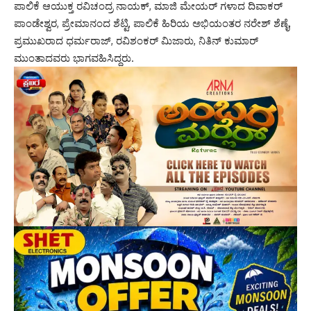
ಪಾಲಿಕೆ ಆಯುಕ್ತ ರವಿಚಂದ್ರ ನಾಯಕ್, ಮಾಜಿ ಮೇಯರ್ ಗಳಾದ ದಿವಾಕರ್
ಪಾಂಡೇಶ್ವರ, ಪ್ರೇಮಾನಂದ ಶೆಟ್ಟಿ, ಪಾಲಿಕೆ ಹಿರಿಯ ಅಭಿಯಂತರ ನರೇಶ್ ಶೆಣೈ,
ಪ್ರಮುಖರಾದ ಧರ್ಮರಾಜ್, ರವಿಶಂಕರ್ ಮಿಜಾರು, ನಿತಿನ್ ಕುಮಾರ್
ಮುಂತಾದವರು ಭಾಗವಹಿಸಿದ್ದರು.