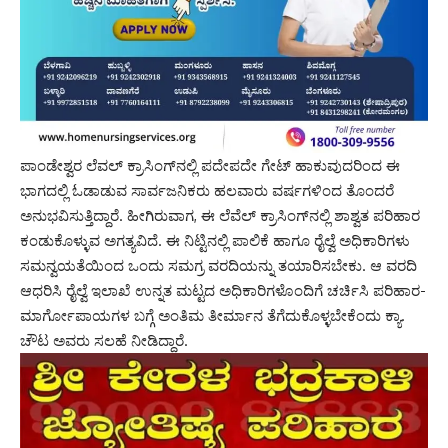
ಪಾಂಡೇಶ್ವರ ಲೆವಲ್‌ ಕ್ರಾಸಿಂಗ್‌ನಲ್ಲಿ ಪದೇಪದೇ ಗೇಟ್‌ ಹಾಕುವುದರಿಂದ ಈ
ಭಾಗದಲ್ಲಿ ಓಡಾಡುವ ಸಾರ್ವಜನಿಕರು ಹಲವಾರು ವರ್ಷಗಳಿಂದ ತೊಂದರೆ
ಅನುಭವಿಸುತ್ತಿದ್ದಾರೆ. ಹೀಗಿರುವಾಗ, ಈ ಲೆವೆಲ್‌ ಕ್ರಾಸಿಂಗ್‌ನಲ್ಲಿ ಶಾಶ್ವತ ಪರಿಹಾರ
ಕಂಡುಕೊಳ್ಳುವ ಅಗತ್ಯವಿದೆ. ಈ ನಿಟ್ಟಿನಲ್ಲಿ ಪಾಲಿಕೆ ಹಾಗೂ ರೈಲ್ವೆ ಅಧಿಕಾರಿಗಳು
ಸಮನ್ವಯತೆಯಿಂದ ಒಂದು ಸಮಗ್ರ ವರದಿಯನ್ನು ತಯಾರಿಸಬೇಕು. ಆ ವರದಿ
ಆಧರಿಸಿ ರೈಲ್ವೆ ಇಲಾಖೆ ಉನ್ನತ ಮಟ್ಟದ ಅಧಿಕಾರಿಗಳೊಂದಿಗೆ ಚರ್ಚಿಸಿ ಪರಿಹಾರ-
ಮಾರ್ಗೋಪಾಯಗಳ ಬಗ್ಗೆ ಅಂತಿಮ ತೀರ್ಮಾನ ತೆಗೆದುಕೊಳ್ಳಬೇಕೆಂದು ಕ್ಯಾ.
ಚೌಟ ಅವರು ಸಲಹೆ ನೀಡಿದ್ದಾರೆ.