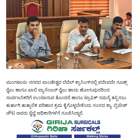
ಮಂಗಳೂರು: ನಗರದ ಪಾಂಡೇಶ್ವರ ಲೆವೆಲ್‌ ಕ್ರಾಸಿಂಗ್‌ನಲ್ಲಿ ಪದೇಪದೇ ಗೂಡ್ಸ್‌
ರೈಲು ಹಾಗೂ ಖಾಲಿ ಪ್ಯಾಸೆಂಜರ್‌ ರೈಲು ಹಾದು ಹೋಗುವುದರಿಂದ
ಸಾರ್ವಜನಿಕರಿಗೆ ಉಂಟಾಗುವ ತೊಂದರೆ ಹಾಗೂ ಟ್ರಾಫಿಕ್‌ ಸಮಸ್ಯೆ ತಪ್ಪಿಸಲು
ತುರ್ತಾಗಿ ತಾತ್ಕಾಲಿಕ ಪರಿಹಾರ ಕ್ರಮ ಕೈಗೊಳ್ಳಬೇಕೆಂದು ಸಂಸದ ಕ್ಯಾ. ಬ್ರಿಜೇಶ್‌
ಚೌಟ ಅವರು ರೈಲ್ವೆ ಅಧಿಕಾರಿಗಳಿಗೆ ಸೂಚಿಸಿದ್ದಾರೆ.