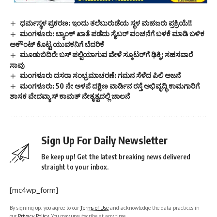
ಧರ್ಮಸ್ಥಳ ಪ್ರಕರಣ: ಇಂದು ತಲೆಬುರುಡೆಯ ಸ್ಥಳ ಮಹಜರು ಪ್ರಕ್ರಿಯೆ!!
ಮಂಗಳೂರು: ಬ್ಯಾಂಕ್ ಖಾತೆ ಪಡೆದು ಸೈಬರ್ ವಂಚನೆಗೆ ಬಳಕೆ ಮಾಡಿ ಬಳಿಕ
ಅಕೌಂಟ್ ಕೊಟ್ಟ ಯುವಕನಿಗೆ ಬೆದರಿಕೆ
ಮೂಡುಬಿದಿರೆ: ಬಸ್‌ ಪಲ್ಟಿಯಾಗುವ ವೇಳೆ ಸ್ಕೂಟರ್‌ಗೆ ಢಿಕ್ಕಿ; ಸಹಸವಾರೆ
ಸಾವು
ಮಂಗಳೂರು ದಸರಾ ಸಂಭ್ರಮಾಚರಣೆ: ಗಮನ ಸೆಳೆದ ಪಿಲಿ ಅಜನೆ
ಮಂಗಳೂರು: 50 ನೇ ಅಳಪೆ ದಕ್ಷಿಣ ವಾರ್ಡಿನ ರಸ್ತೆ ಅಭಿವೃದ್ಧಿ ಕಾಮಗಾರಿಗೆ
ಶಾಸಕ ವೇದವ್ಯಾಸ್ ಕಾಮತ್ ನೇತೃತ್ವದಲ್ಲಿ ಚಾಲನೆ
Sign Up For Daily Newsletter
Be keep up! Get the latest breaking news delivered
straight to your inbox.
[mc4wp_form]
By signing up, you agree to our
Terms of Use
and acknowledge the data practices in
our
Privacy Policy
. You may unsubscribe at any time.