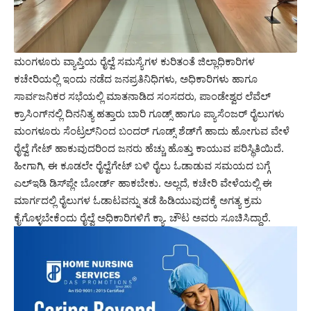
ಮಂಗಳೂರು ವ್ಯಾಪ್ತಿಯ ರೈಲ್ವೆ ಸಮಸ್ಯೆಗಳ ಕುರಿತಂತೆ ಜಿಲ್ಲಾಧಿಕಾರಿಗಳ
ಕಚೇರಿಯಲ್ಲಿ ಇಂದು ನಡೆದ ಜನಪ್ರತಿನಿಧಿಗಳು, ಅಧಿಕಾರಿಗಳು ಹಾಗೂ
ಸಾರ್ವಜನಿಕರ ಸಭೆಯಲ್ಲಿ ಮಾತನಾಡಿದ ಸಂಸದರು, ಪಾಂಡೇಶ್ವರ ಲೆವೆಲ್‌
ಕ್ರಾಸಿಂಗ್‌ನಲ್ಲಿ ದಿನನಿತ್ಯ ಹತ್ತಾರು ಬಾರಿ ಗೂಡ್ಸ್‌ ಹಾಗೂ ಪ್ಯಾಸೆಂಜರ್‌ ರೈಲುಗಳು
ಮಂಗಳೂರು ಸೆಂಟ್ರಲ್‌ನಿಂದ ಬಂದರ್‌ ಗೂಡ್ಸ್‌ ಶೆಡ್‌ಗೆ ಹಾದು ಹೋಗುವ ವೇಳೆ
ರೈಲ್ವೆ ಗೇಟ್‌ ಹಾಕುವುದರಿಂದ ಜನರು ಹೆಚ್ಚು ಹೊತ್ತು ಕಾಯುವ ಪರಿಸ್ಥಿತಿಯಿದೆ.
ಹೀಗಾಗಿ, ಈ ಕೂಡಲೇ ರೈಲ್ವೆಗೇಟ್‌ ಬಳಿ ರೈಲು ಓಡಾಡುವ ಸಮಯದ ಬಗ್ಗೆ
ಎಲ್‌ಇಡಿ ಡಿಸ್‌ಪ್ಲೇ ಬೋರ್ಡ್‌ ಹಾಕಬೇಕು. ಅಲ್ಲದೆ, ಕಚೇರಿ ವೇಳೆಯಲ್ಲಿ ಈ
ಮಾರ್ಗದಲ್ಲಿ ರೈಲುಗಳ ಓಡಾಟವನ್ನು ತಡೆ ಹಿಡಿಯುವುದಕ್ಕೆ ಅಗತ್ಯ ಕ್ರಮ
ಕೈಗೊಳ್ಳಬೇಕೆಂದು ರೈಲ್ವೆ ಅಧಿಕಾರಿಗಳಿಗೆ ಕ್ಯಾ. ಚೌಟ ಅವರು ಸೂಚಿಸಿದ್ದಾರೆ.