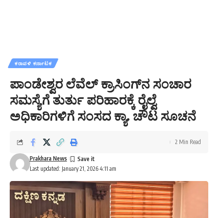
ಕರಾವಳಿ ಕರ್ನಾಟಕ
ಪಾಂಡೇಶ್ವರ ಲೆವೆಲ್‌ ಕ್ರಾಸಿಂಗ್‌ನ ಸಂಚಾರ
ಸಮಸ್ಯೆಗೆ ತುರ್ತು ಪರಿಹಾರಕ್ಕೆ ರೈಲ್ವೆ
ಅಧಿಕಾರಿಗಳಿಗೆ ಸಂಸದ ಕ್ಯಾ. ಚೌಟ ಸೂಚನೆ
2 Min Read
Prakhara News
Last updated: January 21, 2026 4:11 am