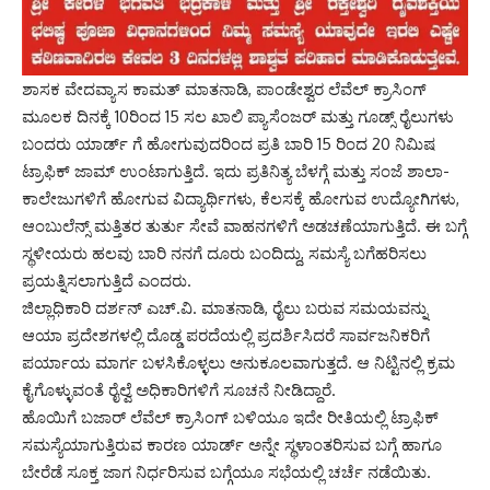
ಶಾಸಕ ವೇದವ್ಯಾಸ ಕಾಮತ್‌ ಮಾತನಾಡಿ, ಪಾಂಡೇಶ್ವರ ಲೆವೆಲ್ ಕ್ರಾಸಿಂಗ್
ಮೂಲಕ ದಿನಕ್ಕೆ 10ರಿಂದ 15 ಸಲ ಖಾಲಿ ಪ್ಯಾಸೆಂಜರ್ ಮತ್ತು ಗೂಡ್ಸ್ ರೈಲುಗಳು
ಬಂದರು ಯಾರ್ಡ್ ಗೆ ಹೋಗುವುದರಿಂದ ಪ್ರತಿ ಬಾರಿ 15 ರಿಂದ 20 ನಿಮಿಷ
ಟ್ರಾಫಿಕ್ ಜಾಮ್ ಉಂಟಾಗುತ್ತಿದೆ. ಇದು ಪ್ರತಿನಿತ್ಯ ಬೆಳಗ್ಗೆ ಮತ್ತು ಸಂಜೆ ಶಾಲಾ-
ಕಾಲೇಜುಗಳಿಗೆ ಹೋಗುವ ವಿದ್ಯಾರ್ಥಿಗಳು, ಕೆಲಸಕ್ಕೆ ಹೋಗುವ ಉದ್ಯೋಗಿಗಳು,
ಆಂಬುಲೆನ್ಸ್ ಮತ್ತಿತರ ತುರ್ತು ಸೇವೆ ವಾಹನಗಳಿಗೆ ಅಡಚಣೆಯಾಗುತ್ತಿದೆ. ಈ ಬಗ್ಗೆ
ಸ್ಥಳೀಯರು ಹಲವು ಬಾರಿ ನನಗೆ ದೂರು ಬಂದಿದ್ದು, ಸಮಸ್ಯೆ ಬಗೆಹರಿಸಲು
ಪ್ರಯತ್ನಿಸಲಾಗುತ್ತಿದೆ ಎಂದರು.
ಜಿಲ್ಲಾಧಿಕಾರಿ ದರ್ಶನ್ ಎಚ್.ವಿ. ಮಾತನಾಡಿ, ರೈಲು ಬರುವ ಸಮಯವನ್ನು
ಆಯಾ ಪ್ರದೇಶಗಳಲ್ಲಿ ದೊಡ್ಡ ಪರದೆಯಲ್ಲಿ ಪ್ರದರ್ಶಿಸಿದರೆ ಸಾರ್ವಜನಿಕರಿಗೆ
ಪರ್ಯಾಯ ಮಾರ್ಗ ಬಳಸಿಕೊಳ್ಳಲು ಅನುಕೂಲವಾಗುತ್ತದೆ. ಆ ನಿಟ್ಟಿನಲ್ಲಿ ಕ್ರಮ
ಕೈಗೊಳ್ಳುವಂತೆ ರೈಲ್ವೆ ಅಧಿಕಾರಿಗಳಿಗೆ ಸೂಚನೆ ನೀಡಿದ್ದಾರೆ.
ಹೊಯಿಗೆ ಬಜಾರ್ ಲೆವೆಲ್ ಕ್ರಾಸಿಂಗ್ ಬಳಿಯೂ ಇದೇ ರೀತಿಯಲ್ಲಿ ಟ್ರಾಫಿಕ್‌
ಸಮಸ್ಯೆಯಾಗುತ್ತಿರುವ ಕಾರಣ ಯಾರ್ಡ್‌ ಅನ್ನೇ ಸ್ಥಳಾಂತರಿಸುವ ಬಗ್ಗೆ ಹಾಗೂ
ಬೇರೆಡೆ ಸೂಕ್ತ ಜಾಗ ನಿರ್ಧರಿಸುವ ಬಗ್ಗೆಯೂ ಸಭೆಯಲ್ಲಿ ಚರ್ಚೆ ನಡೆಯಿತು.