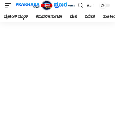
Aa
Font
Resizer
ಬ್ರೇಕಿಂಗ್ ನ್ಯೂಸ್
ಕರಾವಳಿ ಕರ್ನಾಟಕ
ದೇಶ
ವಿದೇಶ
ರಾಜಕ