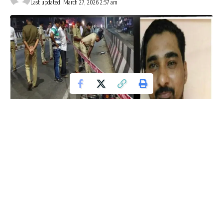
Last updated: March 27, 2026 2:57 am
ಮಂಗಳೂರು :
ಕೆಲ ಸಮಯದಿಂದ ಸ್ತಬ್ದವಾಗಿದ್ದ ಮಂಗಳೂರು ಮತ್ತೊಮ್ಮೆ
ಸುದ್ದಿಯಾಗಿದೆ. ಉಳ್ಳಾಲದ ಓವರ್ ಬ್ರಿಜ್ ಬಳಿ ಬೆಳ್ಳಂಬೆಳಿಗ್ಗೆ ರೌಡಿಶೀಟರ್ ನನ್ನು
ಮಾರಕಾಸ್ತ್ರಗಳಿಂದ ಕಡಿದು ಕೊಲೆ ಮಾಡಿದ್ದಾರೆ. ಕೊಲೆಯಾದ ರೌಡಿಶೀಟರ್
ನನ್ನು ಮುಳ್ಳುಗುಡ್ಡೆ ಹೌಸ್ ತಲಪಾಡಿ ನಿವಾಸಿ ಆರಿಫ್ ಯಾನೆ ಟಾಬ್ಲೆಟ್ ಆರಿಫ್
(46) ಎಂದು ತಿಳಿದುಬಂದಿದೆ.