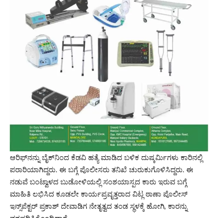
ಆರಿಫ್‌ನನ್ನು ಬೈಕ್‌ನಿಂದ ಕೆಡವಿ ಹತ್ಯೆ ಮಾಡಿದ ಬಳಿಕ ದುಷ್ಕರ್ಮಿಗಳು ಕಾರಿನಲ್ಲಿ
ಪರಾರಿಯಾಗಿದ್ದರು. ಈ ಬಗ್ಗೆ ಪೊಲೀಸರು ತನಿಖೆ ಚುರುಕುಗೊಳಿಸಿದ್ದರು. ಈ
ನಡುವೆ ಬಂಟ್ವಾಳದ ಬುಡೋಳಿಯಲ್ಲಿ ಸಂಶಯಾಸ್ಪದ ಕಾರು ಇರುವ ಬಗ್ಗೆ
ಮಾಹಿತಿ ಲಭಿಸಿದ ಕೂಡಲೇ ಕಾರ್ಯಪ್ರವೃತ್ತರಾದ ವಿಟ್ಲ ಠಾಣಾ ಪೊಲೀಸ್
ಇನ್ಸ್‌ಪೆಕ್ಟರ್ ಪ್ರಕಾಶ್ ದೇವಾಡಿಗ ನೇತೃತ್ವದ ತಂಡ ಸ್ಥಳಕ್ಕೆ ಹೋಗಿ, ಕಾರನ್ನು