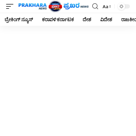
Aa
Font
Resizer
ಬ್ರೇಕಿಂಗ್ ನ್ಯೂಸ್
ಕರಾವಳಿ ಕರ್ನಾಟಕ
ದೇಶ
ವಿದೇಶ
ರಾಜಕ