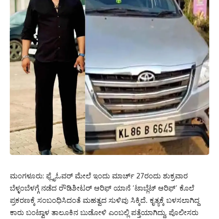
ಮಂಗಳೂರು: ಫ್ಲೈಓವರ್ ಮೇಲೆ ಇಂದು ಮಾರ್ಚ್ 27ರಂದು ಶುಕ್ರವಾರ
ಬೆಳ್ಳಂಬೆಳಗ್ಗೆ ನಡೆದ ರೌಡಿಶೀಟರ್ ಆರಿಫ್ ಯಾನೆ ‘ಟಾಬ್ಲೆಟ್ ಆರಿಫ್’ ಕೊಲೆ
ಪ್ರಕರಣಕ್ಕೆ ಸಂಬಂಧಿಸಿದಂತೆ ಮಹತ್ವದ ಸುಳಿವು ಸಿಕ್ಕಿದೆ. ಕೃತ್ಯಕ್ಕೆ ಬಳಸಲಾಗಿದ್ದ
ಕಾರು ಬಂಟ್ವಾಳ ತಾಲೂಕಿನ ಬುಡೋಳಿ ಎಂಬಲ್ಲಿ ಪತ್ತೆಯಾಗಿದ್ದು, ಪೊಲೀಸರು