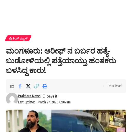
ಬ್ರೇಕಿಂಗ್ ನ್ಯೂಸ್
ಮಂಗಳೂರು: ಆರೀಫ್ ನ ಬರ್ಬರ ಹತ್ಯೆ-
ಬುಡೋಳಿಯಲ್ಲಿ ಪತ್ತೆಯಾಯ್ತು ಹಂತಕರು
ಬಳಸಿದ್ದ ಕಾರು!
1 Min Read
Prakhara News
Last updated: March 27, 2026 6:06 am