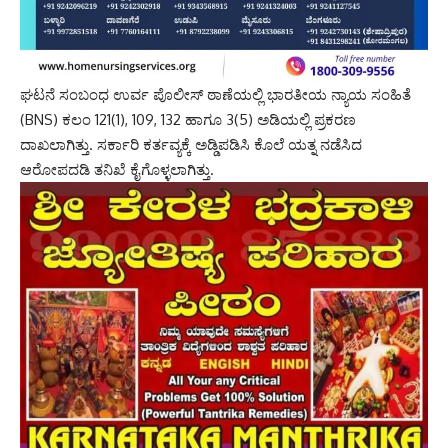
ಘಟನೆ ಸಂಬಂಧ ಉರ್ವ ಪೊಲೀಸ್ ಠಾಣೆಯಲ್ಲಿ ಭಾರತೀಯ ನ್ಯಾಯ ಸಂಹಿತೆ
(BNS) ಕಲಂ 121(1), 109, 132 ಹಾಗೂ 3(5) ಅಡಿಯಲ್ಲಿ ಪ್ರಕರಣ
ದಾಖಲಾಗಿತ್ತು. ಸರ್ಕಾರಿ ಕರ್ತವ್ಯಕ್ಕೆ ಅಡ್ಡಿಪಡಿಸಿ ಕೊಲೆ ಯತ್ನ ನಡೆಸಿದ
ಆರೋಪದಡಿ ತನಿಖೆ ಕೈಗೊಳ್ಳಲಾಗಿತ್ತು.