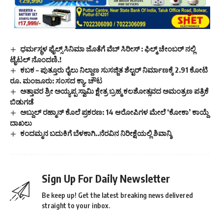
ಧರ್ಮಸ್ಥಳ ಫೈಲ್ಸ್ ಸಿನಿಮಾ ಜೊತೆಗೆ ವೆಬ್ ಸಿರೀಸ್ : ಫಿಲ್ಮ್ ಚೇಂಬರ್ ನಲ್ಲಿ
ಟೈಟಲ್ ನೊಂದಣಿ.!
ಕಬಕ – ಪುತ್ತೂರು ರೈಲು ನಿಲ್ದಾಣ ಸುಸಜ್ಜಿತ ಶೆಲ್ಟರ್ ನಿರ್ಮಾಣಕ್ಕೆ 2.91 ಕೋಟಿ
ರೂ. ಮಂಜೂರು: ಸಂಸದ ಕ್ಯಾ. ಚೌಟ
ಅತ್ತಾವರ ಶ್ರೀ ಅಯ್ಯಪ್ಪ ಸ್ವಾಮಿ ಕ್ಷೇತ್ರ ಬ್ರಹ್ಮ ಕಲಶೋತ್ಸವದ ಅಮಂತ್ರಣ ಪತ್ರಿಕೆ
ಬಿಡುಗಡೆ
ಅಬ್ದುಲ್ ರಹ್ಮಾನ್ ಕೊಲೆ ಪ್ರಕರಣ: 14 ಆರೋಪಿಗಳ ಮೇಲೆ ‘ಕೋಕಾ’ ಕಾಯ್ದೆ
ದಾಖಲು
ಕಂದಮ್ಮನ ಬದುಕಿಗೆ ಬೆಳಕಾಗಿ..ನೆರವಿನ ನಿರೀಕ್ಷೆಯಲ್ಲಿ ಶಿವಾನ್ಶಿ
Sign Up For Daily Newsletter
Be keep up! Get the latest breaking news delivered
straight to your inbox.