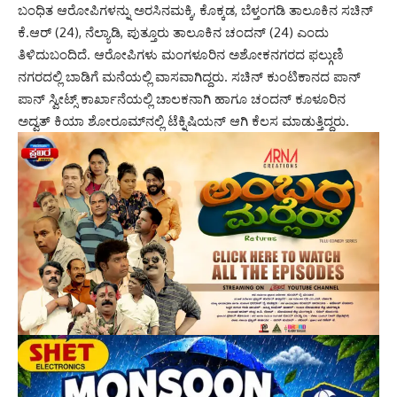
ಬಂಧಿತ ಆರೋಪಿಗಳನ್ನು ಅರಸಿನಮಕ್ಕಿ, ಕೊಕ್ಕಡ, ಬೆಳ್ತಂಗಡಿ ತಾಲೂಕಿನ ಸಚಿನ್
ಕೆ.ಆರ್ (24), ನೆಲ್ಯಾಡಿ, ಪುತ್ತೂರು ತಾಲೂಕಿನ ಚಂದನ್ (24) ಎಂದು
ತಿಳಿದುಬಂದಿದೆ. ಆರೋಪಿಗಳು ಮಂಗಳೂರಿನ ಅಶೋಕನಗರದ ಫಲ್ಗುಣಿ
ನಗರದಲ್ಲಿ ಬಾಡಿಗೆ ಮನೆಯಲ್ಲಿ ವಾಸವಾಗಿದ್ದರು. ಸಚಿನ್ ಕುಂಟಿಕಾನದ ಪಾನ್
ಪಾನ್ ಸ್ವೀಟ್ಸ್ ಕಾರ್ಖಾನೆಯಲ್ಲಿ ಚಾಲಕನಾಗಿ ಹಾಗೂ ಚಂದನ್ ಕೂಳೂರಿನ
ಅದ್ವತ್ ಕಿಯಾ ಶೋರೂಮ್‌ನಲ್ಲಿ ಟೆಕ್ನಿಷಿಯನ್ ಆಗಿ ಕೆಲಸ ಮಾಡುತ್ತಿದ್ದರು.