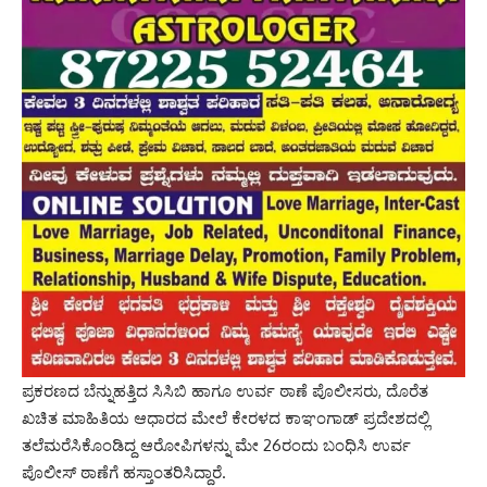
ಪ್ರಕರಣದ ಬೆನ್ನುಹತ್ತಿದ ಸಿಸಿಬಿ ಹಾಗೂ ಉರ್ವ ಠಾಣೆ ಪೊಲೀಸರು, ದೊರೆತ
ಖಚಿತ ಮಾಹಿತಿಯ ಆಧಾರದ ಮೇಲೆ ಕೇರಳದ ಕಾಞಂಗಾಡ್ ಪ್ರದೇಶದಲ್ಲಿ
ತಲೆಮರೆಸಿಕೊಂಡಿದ್ದ ಆರೋಪಿಗಳನ್ನು ಮೇ 26ರಂದು ಬಂಧಿಸಿ ಉರ್ವ
ಪೊಲೀಸ್‌ ಠಾಣೆಗೆ ಹಸ್ತಾಂತರಿಸಿದ್ದಾರೆ.