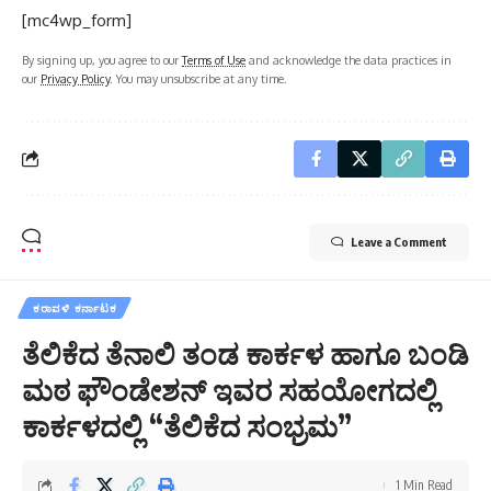
[mc4wp_form]
By signing up, you agree to our
Terms of Use
and acknowledge the data practices in
our
Privacy Policy
. You may unsubscribe at any time.
Leave a Comment
ಕರಾವಳಿ ಕರ್ನಾಟಕ
ತೆಲಿಕೆದ ತೆನಾಲಿ ತಂಡ ಕಾರ್ಕಳ ಹಾಗೂ ಬಂಡಿ
ಮಠ ಫೌಂಡೇಶನ್ ಇವರ ಸಹಯೋಗದಲ್ಲಿ
ಕಾರ್ಕಳದಲ್ಲಿ “ತೆಲಿಕೆದ ಸಂಭ್ರಮ”
1 Min Read