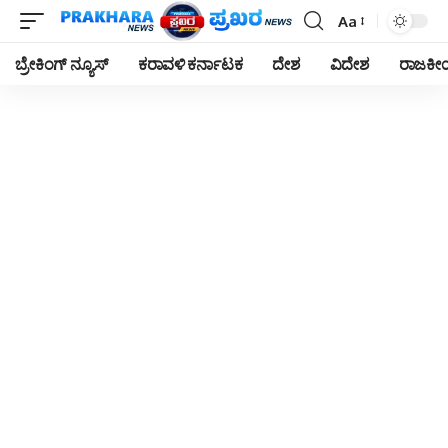
Aa
Font
Resizer
ಬ್ರೇಕಿಂಗ್ ನ್ಯೂಸ್
ಕರಾವಳಿ ಕರ್ನಾಟಕ
ದೇಶ
ವಿದೇಶ
ರಾಜಕ