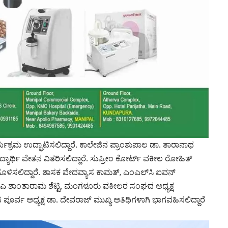
ರ್ಯಕ್ರಮ ಉದ್ಘಾಟಿಸಲಿದ್ದಾರೆ. ಕಾಲೇಜಿನ ಪ್ರಾಂಶುಪಾಲ ಡಾ. ತಾರಾನಾಥ
ೆ ವಿದ್ಯಾರ್ಥಿ ವೇತನ ವಿತರಿಸಲಿದ್ದಾರೆ. ಸುಪ್ರೀಂ ಕೋರ್ಟ್ ವಕೀಲ ರೋಹಿತ್
ಿಸಲಿದ್ದಾರೆ. ಶಾಸಕ ವೇದವ್ಯಾಸ ಕಾಮತ್, ಎಂಎಲ್‌ಸಿ ಐವನ್
 ಸಿಎ ಶಾಂತಾರಾಮ ಶೆಟ್ಟಿ, ಮಂಗಳೂರು ವಕೀಲರ ಸಂಘದ ಅಧ್ಯಕ್ಷ
 ಪೂರ್ವ ಅಧ್ಯಕ್ಷ ಡಾ. ದೇವರಾಜ್ ಮುಖ್ಯ ಅತಿಥಿಗಳಾಗಿ ಭಾಗವಹಿಸಲಿದ್ದಾರೆ