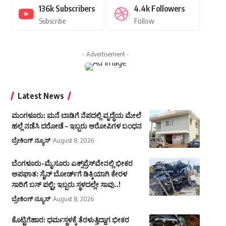
136k
Subscribers
4.4k
Followers
Subscribe
Follow
- Advertisement -
Latest News
ಮಂಗಳೂರು: ಮನೆ ಬಾಡಿಗೆ ನೆಪದಲ್ಲಿ ವೃದ್ಧೆಯ ಮೇಲೆ
ಹಲ್ಲೆ ನಡೆಸಿ ದರೋಡೆ – ಇಬ್ಬರು ಆರೋಪಿಗಳ ಬಂಧನ
ಬ್ರೇಕಿಂಗ್ ನ್ಯೂಸ್
August 8, 2026
ಬೆಂಗಳೂರು-ಮೈಸೂರು ಎಕ್ಸ್‌ಪ್ರೆಸ್‌ವೇನಲ್ಲಿ ಭೀಕರ
ಅಪಘಾತ: ಸೈನ್ ಬೋರ್ಡ್‌ಗೆ ಡಿಕ್ಕಿಯಾಗಿ ಕೇರಳ
ಸಾರಿಗೆ ಬಸ್ ಪಲ್ಟಿ; ಇಬ್ಬರು ಸ್ಥಳದಲ್ಲೇ ಸಾವು..!
ಬ್ರೇಕಿಂಗ್ ನ್ಯೂಸ್
August 8, 2026
ಕೊಟ್ಟಿಗೆಹಾರ: ಧರ್ಮಸ್ಥಳಕ್ಕೆ ತೆರಳುತ್ತಿದ್ದಾಗ ಭೀಕರ