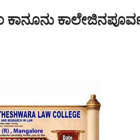
ಂ ಕಾನೂನು ಕಾಲೇಜಿನಪೂರ್ವ 