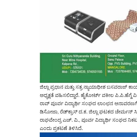
ಜಿಲ್ಲಾ ಪ್ರಧಾನ ಮತ್ತು ಸತ್ರ ನ್ಯಾಯಾಧೀಶ ಬಸವರಾಜ್ ಕಾ
ಅಧ್ಯಕ್ಷತೆ ವಹಿಸಲಿದ್ದಾರೆ. ಹೈಕೋರ್ಟ್ ವಕೀಲ ಪಿ.ಪಿ.ಹೆಗ್ಡ
ರಾವ್ ಪೂರ್ವ ವಿದ್ಯಾರ್ಥಿ ಸಂಘದ ಲಾಂಛನ ಅನಾವರಣಗೊಳ
ಡಿಸೋಜಾ, ರೆಡ್‌ಕ್ರಾಸ್ ದ.ಕ. ಜಿಲ್ಲಾ ಘಟಕದ ಚೇರ್ಮನ್
ರಾಘವೇಂದ್ರ ಎಚ್. ವಿ., ಪೂರ್ವ ವಿದ್ಯಾರ್ಥಿ ಸಂಘದ ನಿಕಟ
ಎಂದು ಪ್ರಕಟಣೆ ತಿಳಿಸಿದೆ.