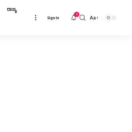
ರಾಜ್ಯ
9
Aa
Sign In
Font
Resizer