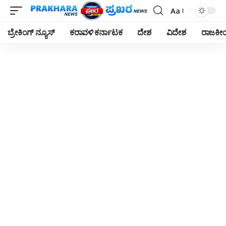
Aa
Font
Resizer
ಬ್ರೇಕಿಂಗ್ ನ್ಯೂಸ್
ಕರಾವಳಿ ಕರ್ನಾಟಕ
ದೇಶ
ವಿದೇಶ
ರಾಜಕ