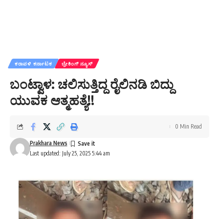
ಕರಾವಳಿ ಕರ್ನಾಟಕ
ಬ್ರೇಕಿಂಗ್ ನ್ಯೂಸ್
ಬಂಟ್ವಾಳ: ಚಲಿಸುತ್ತಿದ್ದ ರೈಲಿನಡಿ ಬಿದ್ದು
ಯುವಕ ಆತ್ಮಹತ್ಯೆ!!
0 Min Read
Prakhara News
Last updated: July 25, 2025 5:44 am