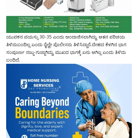
ಯುವಕನ ವಯಸ್ಸು 30-35 ಎಂದು ಅಂದಾಜಿಸಲಾಗಿದ್ದು, ಆತನ ಪರಿಚಯ
ತಿಳಿದುಬಂದಿಲ್ಲ ಎಂದು ರೈಲ್ವೇ ಪೊಲೀಸರು ತಿಳಿಸಿದ್ದಾರೆ.ದೇಹದ ಕೆಳಗಿನ ಭಾಗ
ಸಂಪೂರ್ಣ ನಜ್ಜು-ಗುಜ್ಜಾಗಿದ್ದು, ಮುಖದ ಭಾಗಕ್ಕೆ ಏನು ಆಗಿಲ್ಲ ಎಂದು ತಿಳಿದು
ಬಂದಿದೆ.