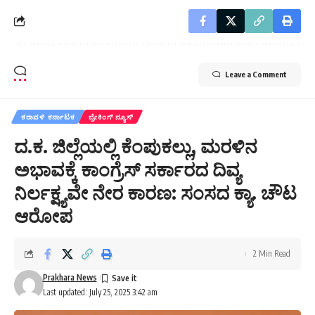
Leave a Comment
ಕರಾವಳಿ ಕರ್ನಾಟಕ
ಬ್ರೇಕಿಂಗ್ ನ್ಯೂಸ್
ದ.ಕ. ಜಿಲ್ಲೆಯಲ್ಲಿ ಕೆಂಪುಕಲ್ಲು, ಮರಳಿನ
ಅಭಾವಕ್ಕೆ ಕಾಂಗ್ರೆಸ್ ಸರ್ಕಾರದ ದಿವ್ಯ
ನಿರ್ಲಕ್ಷ್ಯವೇ ನೇರ ಕಾರಣ: ಸಂಸದ ಕ್ಯಾ. ಚೌಟ
ಆರೋಪ
2 Min Read
Prakhara News
Last updated: July 25, 2025 3:42 am