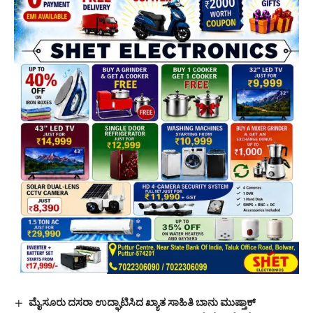
ಮೈಸೂರು ದಸರಾ ಉದ್ಘಾಟಿಸಿದ ಖ್ಯಾತ ಸಾಹಿತಿ ಬಾನು ಮುಷ್ತಾಕ್