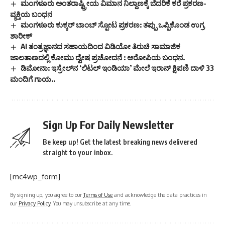
ಮಂಗಳೂರು ಅಂತರಾಷ್ಟ್ರೀಯ ವಿಮಾನ ನಿಲ್ದಾಣಕ್ಕೆ ಬೆದರಿಕೆ ಕರೆ ಪ್ರಕರಣ-
ವ್ಯಕ್ತಿಯ ಬಂಧನ
ಮಂಗಳೂರು ಕುಕ್ಕರ್ ಬಾಂಬ್ ಸ್ಪೋಟ ಪ್ರಕರಣ: ತಪ್ಪು ಒಪ್ಪಿಕೊಂಡ ಉಗ್ರ
ಶಾರೀಕ್
AI ತಂತ್ರಜ್ಞಾನದ ಸಹಾಯದಿಂದ ವಿಡಿಯೋ ತಿರುಚಿ ಸಾಮಾಜಿಕ
ಜಾಲತಾಣದಲ್ಲಿ ಕೋಮು ದ್ವೇಷ ಪ್ರಚೋದನೆ : ಆರೋಪಿಯ ಬಂಧನ.
ಡಿಮೋನಾ: ಇಸ್ರೇಲ್‌ನ ‘ಲಿಟಲ್ ಇಂಡಿಯಾ’ ಮೇಲೆ ಇರಾನ್‌ ಕ್ಷಿಪಣಿ ದಾಳಿ 33
ಮಂದಿಗೆ ಗಾಯ..
Sign Up For Daily Newsletter
Be keep up! Get the latest breaking news delivered
straight to your inbox.
[mc4wp_form]
By signing up, you agree to our
Terms of Use
and acknowledge the data practices in
our
Privacy Policy
. You may unsubscribe at any time.