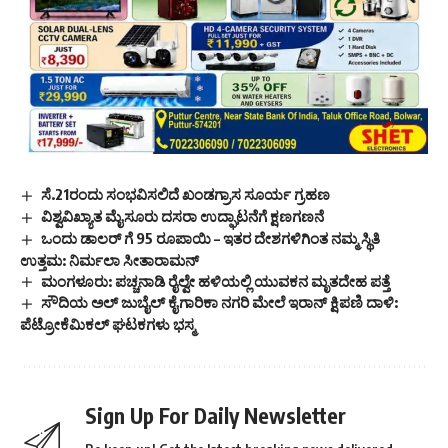
ಸೆ.21ರಂದು ಸಂಭವಿಸಲಿದೆ ಖಂಡಗ್ರಾಸ ಸೂರ್ಯ ಗ್ರಹಣ
ವಿಶ್ವವಿಖ್ಯಾತ ಮೈಸೂರು ದಸರಾ ಉದ್ಘಾಟನೆಗೆ ಕ್ಷಣಗಣನೆ
ಒಂದು ಡಾಲರ್ ಗೆ 95 ರೂಪಾಯಿ – ಇತರ ದೇಶಗಳಿಗಿಂತ ನಮ್ಮ ಸ್ಥಿತಿ
ಉತ್ತಮ: ನಿರ್ಮಲಾ ಸೀತಾರಾಮನ್
ಮಂಗಳೂರು: ಪಚ್ಚನಾಡಿ ರೈಲ್ವೇ ಹಳಿಯಲ್ಲಿ ಯುವಕನ ಮೃತದೇಹ ಪತ್ತೆ
ಸೌದಿಯ ಅಲ್ ಜುಬೈಲ್ ಕೈಗಾರಿಕಾ ನಗರಿ ಮೇಲೆ ಇರಾನ್ ಕ್ಷಿಪಣಿ ದಾಳಿ:
ಪೆಟ್ರೋಕೆಮಿಕಲ್ ಘಟಕಗಳು ಭಸ್ಮ
Sign Up For Daily Newsletter