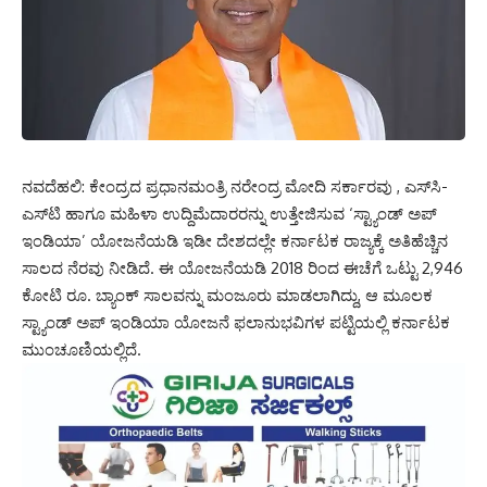
ನವದೆಹಲಿ: ಕೇಂದ್ರದ ಪ್ರಧಾನಮಂತ್ರಿ ನರೇಂದ್ರ ಮೋದಿ ಸರ್ಕಾರವು , ಎಸ್‌ಸಿ-
ಎಸ್‌ಟಿ ಹಾಗೂ ಮಹಿಳಾ ಉದ್ದಿಮೆದಾರರನ್ನು ಉತ್ತೇಜಿಸುವ ‘ಸ್ಟ್ಯಾಂಡ್‌ ಅಪ್‌
ಇಂಡಿಯಾ’ ಯೋಜನೆಯಡಿ ಇಡೀ ದೇಶದಲ್ಲೇ ಕರ್ನಾಟಕ ರಾಜ್ಯಕ್ಕೆ ಅತಿಹೆಚ್ಚಿನ
ಸಾಲದ ನೆರವು ನೀಡಿದೆ. ಈ ಯೋಜನೆಯಡಿ 2018 ರಿಂದ ಈಚೆಗೆ ಒಟ್ಟು 2,946
ಕೋಟಿ ರೂ. ಬ್ಯಾಂಕ್‌ ಸಾಲವನ್ನು ಮಂಜೂರು ಮಾಡಲಾಗಿದ್ದು, ಆ ಮೂಲಕ
ಸ್ಟ್ಯಾಂಡ್‌ ಅಪ್‌ ಇಂಡಿಯಾ ಯೋಜನೆ ಫಲಾನುಭವಿಗಳ ಪಟ್ಟಿಯಲ್ಲಿ ಕರ್ನಾಟಕ
ಮುಂಚೂಣಿಯಲ್ಲಿದೆ.