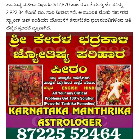
ಸಾಮಾನ್ಯ ಮಹಿಳಾ ವಿಭಾಗದಡಿ 12,870 ಸಾಲದ ಖಾತೆಯನ್ನು ಹೊಂದಿದ್ದು,
2,922.34 ಕೋಟಿ ರೂ. ಸಾಲ ನೀಡಲಾಗಿದೆ. ಆ ಮೂಲಕ ಮೋದಿ ಸರ್ಕಾರದ
ಸ್ಟ್ಯಾಂಡ್‌ ಅಪ್‌ ಇಂಡಿಯಾ ಯೋಜನೆಗೆ ಕರ್ನಾಟಕದ ಫಲಾನುಭವಿಗಳಿಂದ ಅತಿ
ಹೆಚ್ಚಿನ ಸ್ಪಂದನೆ ವ್ಯಕ್ತವಾಗಿದೆ.