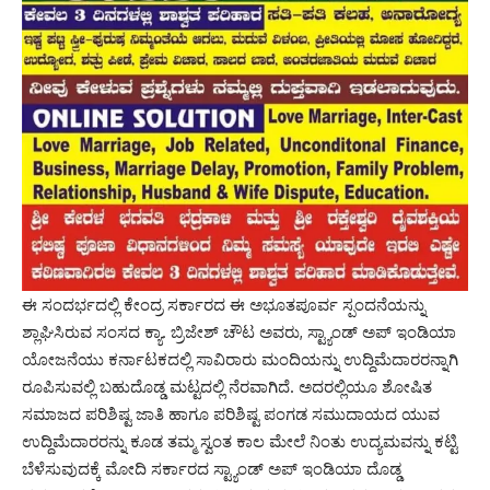
ಈ ಸಂದರ್ಭದಲ್ಲಿ ಕೇಂದ್ರ ಸರ್ಕಾರದ ಈ ಅಭೂತಪೂರ್ವ ಸ್ಪಂದನೆಯನ್ನು
ಶ್ಲಾಘಿಸಿರುವ ಸಂಸದ ಕ್ಯಾ. ಬ್ರಿಜೇಶ್‌ ಚೌಟ ಅವರು, ಸ್ಟ್ಯಾಂಡ್‌ ಅಪ್‌ ಇಂಡಿಯಾ
ಯೋಜನೆಯು ಕರ್ನಾಟಕದಲ್ಲಿ ಸಾವಿರಾರು ಮಂದಿಯನ್ನು ಉದ್ದಿಮೆದಾರರನ್ನಾಗಿ
ರೂಪಿಸುವಲ್ಲಿ ಬಹುದೊಡ್ಡ ಮಟ್ಟದಲ್ಲಿ ನೆರವಾಗಿದೆ. ಅದರಲ್ಲಿಯೂ ಶೋಷಿತ
ಸಮಾಜದ ಪರಿಶಿಷ್ಟ ಜಾತಿ ಹಾಗೂ ಪರಿಶಿಷ್ಟ ಪಂಗಡ ಸಮುದಾಯದ ಯುವ
ಉದ್ದಿಮೆದಾರರನ್ನು ಕೂಡ ತಮ್ಮ ಸ್ವಂತ ಕಾಲ ಮೇಲೆ ನಿಂತು ಉದ್ಯಮವನ್ನು ಕಟ್ಟಿ
ಬೆಳೆಸುವುದಕ್ಕೆ ಮೋದಿ ಸರ್ಕಾರದ ಸ್ಟ್ಯಾಂಡ್‌ ಅಪ್‌ ಇಂಡಿಯಾ ದೊಡ್ಡ