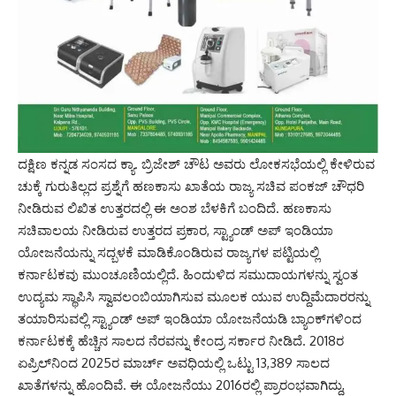
ದಕ್ಷಿಣ ಕನ್ನಡ ಸಂಸದ ಕ್ಯಾ. ಬ್ರಿಜೇಶ್‌ ಚೌಟ ಅವರು ಲೋಕಸಭೆಯಲ್ಲಿ ಕೇಳಿರುವ
ಚುಕ್ಕೆ ಗುರುತಿಲ್ಲದ ಪ್ರಶ್ನೆಗೆ ಹಣಕಾಸು ಖಾತೆಯ ರಾಜ್ಯ ಸಚಿವ ಪಂಕಜ್ ಚೌಧರಿ
ನೀಡಿರುವ ಲಿಖಿತ ಉತ್ತರದಲ್ಲಿ ಈ ಅಂಶ ಬೆಳಕಿಗೆ ಬಂದಿದೆ. ಹಣಕಾಸು
ಸಚಿವಾಲಯ ನೀಡಿರುವ ಉತ್ತರದ ಪ್ರಕಾರ, ಸ್ಟ್ಯಾಂಡ್‌ ಅಪ್‌ ಇಂಡಿಯಾ
ಯೋಜನೆಯನ್ನು ಸದ್ಬಳಕೆ ಮಾಡಿಕೊಂಡಿರುವ ರಾಜ್ಯಗಳ ಪಟ್ಟಿಯಲ್ಲಿ
ಕರ್ನಾಟಕವು ಮುಂಚೂಣಿಯಲ್ಲಿದೆ. ಹಿಂದುಳಿದ ಸಮುದಾಯಗಳನ್ನು ಸ್ವಂತ
ಉದ್ಯಮ ಸ್ಥಾಪಿಸಿ ಸ್ವಾವಲಂಬಿಯಾಗಿಸುವ ಮೂಲಕ ಯುವ ಉದ್ದಿಮೆದಾರರನ್ನು
ತಯಾರಿಸುವಲ್ಲಿ ಸ್ಟ್ಯಾಂಡ್‌ ಅಪ್‌ ಇಂಡಿಯಾ ಯೋಜನೆಯಡಿ ಬ್ಯಾಂಕ್‌ಗಳಿಂದ
ಕರ್ನಾಟಕಕ್ಕೆ ಹೆಚ್ಚಿನ ಸಾಲದ ನೆರವನ್ನು ಕೇಂದ್ರ ಸರ್ಕಾರ ನೀಡಿದೆ. 2018ರ
ಏಪ್ರಿಲ್‌ನಿಂದ 2025ರ ಮಾರ್ಚ್‌ ಅವಧಿಯಲ್ಲಿ ಒಟ್ಟು 13,389 ಸಾಲದ
ಖಾತೆಗಳನ್ನು ಹೊಂದಿವೆ. ಈ ಯೋಜನೆಯು 2016ರಲ್ಲಿ ಪ್ರಾರಂಭವಾಗಿದ್ದು,