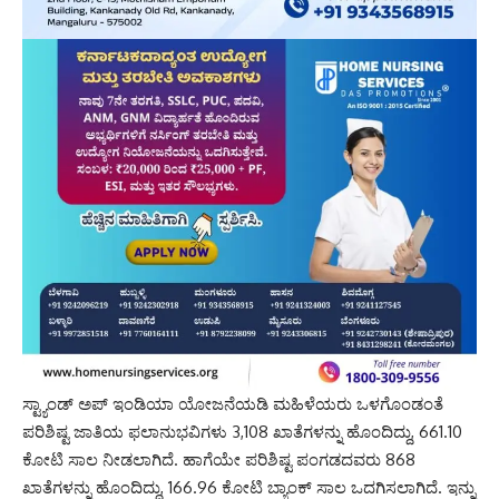
ಸ್ಟ್ಯಾಂಡ್‌ ಅಪ್‌ ಇಂಡಿಯಾ ಯೋಜನೆಯಡಿ ಮಹಿಳೆಯರು ಒಳಗೊಂಡಂತೆ
ಪರಿಶಿಷ್ಟ ಜಾತಿಯ ಫಲಾನುಭವಿಗಳು 3,108 ಖಾತೆಗಳನ್ನು ಹೊಂದಿದ್ದು, 661.10
ಕೋಟಿ ಸಾಲ ನೀಡಲಾಗಿದೆ. ಹಾಗೆಯೇ ಪರಿಶಿಷ್ಟ ಪಂಗಡದವರು 868
ಖಾತೆಗಳನ್ನು ಹೊಂದಿದ್ದು, 166.96 ಕೋಟಿ ಬ್ಯಾಂಕ್‌ ಸಾಲ ಒದಗಿಸಲಾಗಿದೆ. ಇನ್ನು