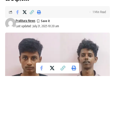
1 Min Read
Prakhara News
Last updated: July 21, 2025 10:20 am
ಮಂಗಳೂರು: ಇನ್ಸ್ಟಾ‌ಗ್ರಾಮ್ ಮೂಲಕ ಪರಿಚಯವಾದ ಅಪ್ರಾಪ್ತ ವಯಸ್ಸಿನ
ಬಾಲಕಿಯನ್ನು ಪುಸಲಾಯಿಸಿ ಉಡುಪಿಗೆ ಕರೆದೊಯ್ದು ಲೈಂಗಿಕ ಕಿರುಕುಳ ನೀಡಿದ