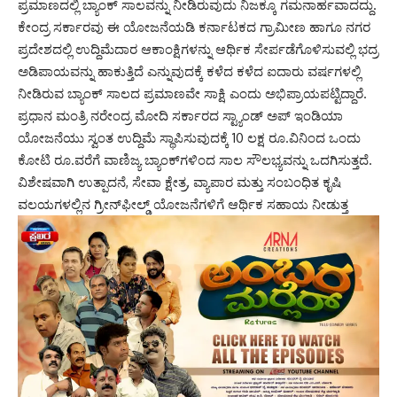
ಪ್ರಮಾಣದಲ್ಲಿ ಬ್ಯಾಂಕ್‌ ಸಾಲವನ್ನು ನೀಡಿರುವುದು ನಿಜಕ್ಕೂ ಗಮನಾರ್ಹವಾದದ್ದು.
ಕೇಂದ್ರ ಸರ್ಕಾರವು ಈ ಯೋಜನೆಯಡಿ ಕರ್ನಾಟಕದ ಗ್ರಾಮೀಣ ಹಾಗೂ ನಗರ
ಪ್ರದೇಶದಲ್ಲಿ ಉದ್ದಿಮೆದಾರ ಆಕಾಂಕ್ಷಿಗಳನ್ನು ಆರ್ಥಿಕ ಸೇರ್ಪಡೆಗೊಳಿಸುವಲ್ಲಿ ಭದ್ರ
ಅಡಿಪಾಯವನ್ನು ಹಾಕುತ್ತಿದೆ ಎನ್ನುವುದಕ್ಕೆ ಕಳೆದ ಕಳೆದ ಐದಾರು ವರ್ಷಗಳಲ್ಲಿ
ನೀಡಿರುವ ಬ್ಯಾಂಕ್‌ ಸಾಲದ ಪ್ರಮಾಣವೇ ಸಾಕ್ಷಿ ಎಂದು ಅಭಿಪ್ರಾಯಪಟ್ಟಿದ್ದಾರೆ.
ಪ್ರಧಾನ ಮಂತ್ರಿ ನರೇಂದ್ರ ಮೋದಿ ಸರ್ಕಾರದ ಸ್ಟ್ಯಾಂಡ್‌ ಅಪ್‌ ಇಂಡಿಯಾ
ಯೋಜನೆಯು ಸ್ವಂತ ಉದ್ದಿಮೆ ಸ್ಥಾಪಿಸುವುದಕ್ಕೆ 10 ಲಕ್ಷ ರೂ.ವಿನಿಂದ ಒಂದು
ಕೋಟಿ ರೂ.ವರೆಗೆ ವಾಣಿಜ್ಯ ಬ್ಯಾಂಕ್‌ಗಳಿಂದ ಸಾಲ ಸೌಲಭ್ಯವನ್ನು ಒದಗಿಸುತ್ತದೆ.
ವಿಶೇಷವಾಗಿ ಉತ್ಪಾದನೆ, ಸೇವಾ ಕ್ಷೇತ್ರ, ವ್ಯಾಪಾರ ಮತ್ತು ಸಂಬಂಧಿತ ಕೃಷಿ
ವಲಯಗಳಲ್ಲಿನ ಗ್ರೀನ್‌ಫೀಲ್ಡ್‌ ಯೋಜನೆಗಳಿಗೆ ಆರ್ಥಿಕ ಸಹಾಯ ನೀಡುತ್ತ