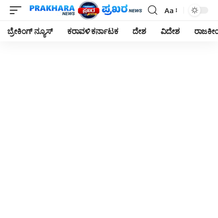
Aa
Font
Resizer
ಬ್ರೇಕಿಂಗ್ ನ್ಯೂಸ್
ಕರಾವಳಿ ಕರ್ನಾಟಕ
ದೇಶ
ವಿದೇಶ
ರಾಜಕ