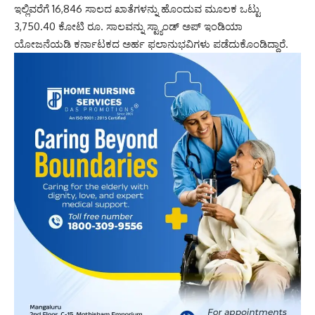
ಇಲ್ಲಿವರೆಗೆ 16,846 ಸಾಲದ ಖಾತೆಗಳನ್ನು ಹೊಂದುವ ಮೂಲಕ ಒಟ್ಟು
3,750.40 ಕೋಟಿ ರೂ. ಸಾಲವನ್ನು ಸ್ಟ್ಯಾಂಡ್‌ ಅಪ್‌ ಇಂಡಿಯಾ
ಯೋಜನೆಯಡಿ ಕರ್ನಾಟಕದ ಅರ್ಹ ಫಲಾನುಭವಿಗಳು ಪಡೆದುಕೊಂಡಿದ್ದಾರೆ.