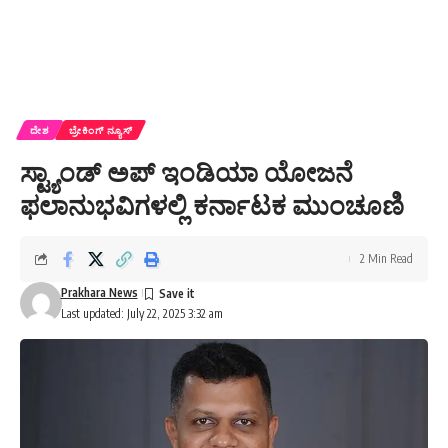
ದೇಶ
ಬ್ರೇಕಿಂಗ್ ನ್ಯೂಸ್
ಸ್ಟ್ಯಾಂಡ್‌ ಅಪ್‌ ಇಂಡಿಯಾ ಯೋಜನೆ
ಫಲಾನುಭವಿಗಳಲ್ಲಿ ಕರ್ನಾಟಕ ಮುಂಚೂಣಿ
2 Min Read
Prakhara News
Last updated: July 22, 2025 3:32 am