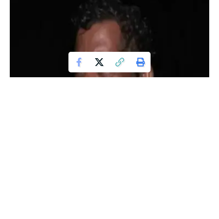
ಬೆಳ್ತಂಗಡಿ ತಾಲೂಕಿನ ಧರ್ಮಸ್ಥಳದಲ್ಲಿ ಅಪರಿಚಿತ ಪ್ರಕರಣಕ್ಕೆ ಸಂಬಂಧಪಟ್ಟಂತೆ
ಇದೀಗ ಮತ್ತೊಂದು ಸಿಕ್ಕಿದ್ದು, ಈಗಾಗಲೇ ಒಬ್ಬ ದೂರುದಾರನ ಹೇಳಿಕೆ ಆಧಾರದ