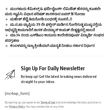
ಮಂಗಳೂರು ಕೆಮಿಕಲ್ಸ್ & ಫರ್ಟಿಲೈಜರ್ಸ್ ಲಿಮಿಟೆಡ್ ಹೆಸರನ್ನು ಕೂಡಲೇ
ಮರು ಸ್ಥಾಪಿಸಿ: ವಿಧಾನ ಪರಿಷತ್ ಶಾಸಕರಾದ ಐವನ್ ಡಿ’ಸೋಜಾ
ಮಹೇಶ್‌ ಶೆಟ್ಟಿ ತಿಮರೋಡಿ ಬಂಧನಕ್ಕೆ ಸೂಚನೆ..!!
ಮ.ನ.ಪಾ ವ್ಯಾಪ್ತಿಯ 39 ನೇ ಫಳ್ನೀರ್ ವಾರ್ಡಿನ ಗೋರಿಗುಡ್ಡ ಮುಖ್ಯ ರಸ್ತೆಯ
ಅಭಿವೃದ್ಧಿ ಕಾಮಗಾರಿಗೆ ಶಾಸಕ ವೇದವ್ಯಾಸ್ ಕಾಮತ್ ನೇತೃತ್ವದಲ್ಲಿ ಚಾಲನೆ
ಮಾ.14 ರಂದು ಎಸ್‌ಡಿಎಂ ಕಾನೂನು ಕಾಲೇಜಿನಪೂರ್ವ ವಿದ್ಯಾರ್ಥಿ ಸಂಘದ
ಪದಗ್ರಹಣ
ಕಂಬಳವನ್ನು ರಾಜ್ಯ ಕ್ರೀಡೆಯಾಗಿ ಮಾನ್ಯತೆ ನೀಡಲು ಸರ್ಕಾರ ನಿರ್ಧಾರ
Sign Up For Daily Newsletter
Be keep up! Get the latest breaking news delivered
straight to your inbox.
[mc4wp_form]
By signing up, you agree to our
Terms of Use
and acknowledge the data practices in
our
Privacy Policy
. You may unsubscribe at any time.