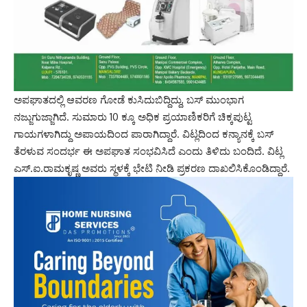
ಅಪಘಾತದಲ್ಲಿ ಆವರಣ ಗೋಡೆ ಕುಸಿದುಬಿದ್ದಿದ್ದು, ಬಸ್ ಮುಂಭಾಗ
ನಜ್ಜುಗುಜ್ಜಾಗಿದೆ. ಸುಮಾರು 10 ಕ್ಕೂ ಅಧಿಕ ಪ್ರಯಾಣಿಕರಿಗೆ ಚಿಕ್ಕಪುಟ್ಟ
ಗಾಯಗಳಾಗಿದ್ದು ಅಪಾಯದಿಂದ ಪಾರಾಗಿದ್ದಾರೆ. ವಿಟ್ಲದಿಂದ ಕನ್ಯಾನಕ್ಕೆ ಬಸ್
ತೆರಳುವ ಸಂದರ್ಭ ಈ ಅಪಘಾತ ಸಂಭವಿಸಿದೆ ಎಂದು ತಿಳಿದು ಬಂದಿದೆ. ವಿಟ್ಲ
ಎಸ್.ಐ.ರಾಮಕೃಷ್ಣ ಅವರು ಸ್ಥಳಕ್ಕೆ ಭೇಟಿ ನೀಡಿ ಪ್ರಕರಣ ದಾಖಲಿಸಿಕೊಂಡಿದ್ದಾರೆ.