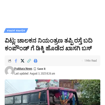
ಕರಾವಳಿ ಕರ್ನಾಟಕ
ವಿಟ್ಲ: ಚಾಲಕನ ನಿಯಂತ್ರಣ ತಪ್ಪಿ ರಸ್ತೆ ಬದಿ
ಕಂಪೌಂಡ್ ಗೆ ಡಿಕ್ಕಿ ಹೊಡೆದ ಖಾಸಗಿ ಬಸ್
1 Min Read
Prakhara News
Last updated: August 3, 2025 8:26 am