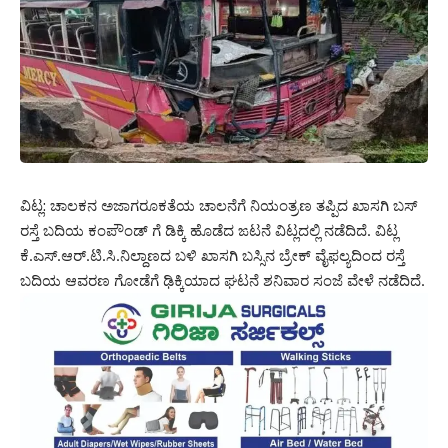
ವಿಟ್ಲ: ಚಾಲಕನ ಅಜಾಗರೂಕತೆಯ ಚಾಲನೆಗೆ ನಿಯಂತ್ರಣ ತಪ್ಪಿದ ಖಾಸಗಿ ಬಸ್
ರಸ್ತೆ ಬದಿಯ ಕಂಪೌಂಡ್ ಗೆ ಡಿಕ್ಕಿ ಹೊಡೆದ ಙಟನೆ ವಿಟ್ಲದಲ್ಲಿ ನಡೆದಿದೆ. ವಿಟ್ಲ
ಕೆ.ಎಸ್.ಆರ್.ಟಿ.ಸಿ.ನಿಲ್ದಾಣದ ಬಳಿ ಖಾಸಗಿ ಬಸ್ಸಿನ ಬ್ರೇಕ್ ವೈಫಲ್ಯದಿಂದ ರಸ್ತೆ
ಬದಿಯ ಆವರಣ ಗೋಡೆಗೆ ಢಿಕ್ಕಿಯಾದ ಘಟನೆ ಶನಿವಾರ ಸಂಜೆ ವೇಳೆ ನಡೆದಿದೆ.