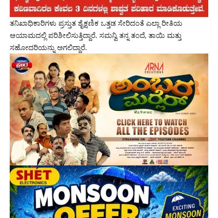
ತನಿಖಾಧಿಕಾರಿಗಳು ಪ್ರಸ್ತುತ ಶೈಕ್ಷಣಿಕ ಒತ್ತಡ ಸೇರಿದಂತೆ ಎಲ್ಲಾ ರೀತಿಯ
ಆಯಾಮದಲ್ಲಿ ಪರಿಶೀಲಿಸುತ್ತಿದ್ದಾರೆ. ಸಮನ್ವಿ ತನ್ನ ತಂದೆ, ತಾಯಿ ಮತ್ತು
ಸಹೋದರಿಯನ್ನು ಅಗಲಿದ್ದಾರೆ.