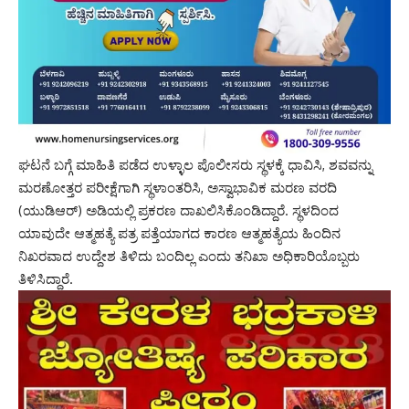
ಘಟನೆ ಬಗ್ಗೆ ಮಾಹಿತಿ ಪಡೆದ ಉಳ್ಳಾಲ ಪೊಲೀಸರು ಸ್ಥಳಕ್ಕೆ ಧಾವಿಸಿ, ಶವವನ್ನು
ಮರಣೋತ್ತರ ಪರೀಕ್ಷೆಗಾಗಿ ಸ್ಥಳಾಂತರಿಸಿ, ಅಸ್ವಾಭಾವಿಕ ಮರಣ ವರದಿ
(ಯುಡಿಆರ್) ಅಡಿಯಲ್ಲಿ ಪ್ರಕರಣ ದಾಖಲಿಸಿಕೊಂಡಿದ್ದಾರೆ. ಸ್ಥಳದಿಂದ
ಯಾವುದೇ ಆತ್ಮಹತ್ಯೆ ಪತ್ರ ಪತ್ತೆಯಾಗದ ಕಾರಣ ಆತ್ಮಹತ್ಯೆಯ ಹಿಂದಿನ
ನಿಖರವಾದ ಉದ್ದೇಶ ತಿಳಿದು ಬಂದಿಲ್ಲ ಎಂದು ತನಿಖಾ ಅಧಿಕಾರಿಯೊಬ್ಬರು
ತಿಳಿಸಿದ್ದಾರೆ.