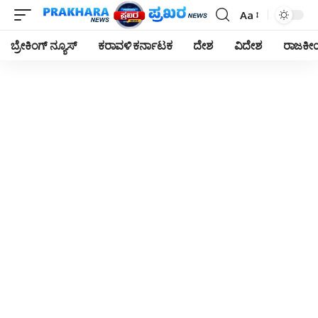
Aa
Font
Resizer
ಬ್ರೇಕಿಂಗ್ ನ್ಯೂಸ್
ಕರಾವಳಿ ಕರ್ನಾಟಕ
ದೇಶ
ವಿದೇಶ
ರಾಜಕ