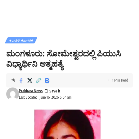
ಕರಾವಳಿ ಕರ್ನಾಟಕ
ಮಂಗಳೂರು: ಸೋಮೇಶ್ವರದಲ್ಲಿ ಪಿಯುಸಿ
ವಿಧ್ಯಾರ್ಥಿನಿ ಆತ್ಮಹತ್ಯೆ
1 Min Read
Prakhara News
Last updated: June 16, 2026 6:04 am