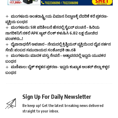
ಮಂಗಳೂರು ಅಂತರಾಷ್ಟ್ರೀಯ ವಿಮಾನ ನಿಲ್ದಾಣಕ್ಕೆ ಬೆದರಿಕೆ ಕರೆ ಪ್ರಕರಣ-
ವ್ಯಕ್ತಿಯ ಬಂಧನ
ಮಂಗಳೂರು: SIR ಪರಿಶೀಲನೆ ಹೆಸರಲ್ಲಿ ಸೈಬರ್ ವಂಚನೆ – ಹಿರಿಯ
ನಾಗರಿಕನಿಗೆ ನಕಲಿ APK ಆ್ಯಪ್ ಲಿಂಕ್ ಕಳುಹಿಸಿ 6.82 ಲಕ್ಷ ದೋಚಿದ
ವಂಚಕರು..!
ದೈವಾರಾಧನೆಗೆ ಅಪಚಾರ – ನೇಮದಲ್ಲಿ ಕ್ರಿಶ್ಚಿಯನ್ ವ್ಯಕ್ತಿಯಿಂದ ದೈವ ನರ್ತನ
ಸೇವೆ: ಪಂಬದ ಸಮುದಾಯದ ಸಂಶೋಧಕಿ ಡಾ.ರತಿ
ಮಂಗಳೂರು: ಮಾದಕ ವಸ್ತು ಸೇವನೆ – ಅತ್ತಾವರದಲ್ಲಿ ಇಬ್ಬರು ಯುವಕರ
ಬಂಧನ
ಮಣಿಪಾಲ: ಬೈಕ್ ಕಳ್ಳತನ‌ ಪ್ರಕರಣ- ಇಬ್ಬರು ಕುಖ್ಯಾತ ಅಂತರ್ ಜಿಲ್ಲಾ ಕಳ್ಳರ
ಬಂಧನ
Sign Up For Daily Newsletter
Be keep up! Get the latest breaking news delivered
straight to your inbox.