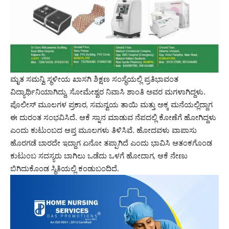
ಮೃತ ಸಮನ್ವಿ ಸ್ಥಳೀಯ ಖಾಸಗಿ ಶಿಕ್ಷಣ ಸಂಸ್ಥೆಯಲ್ಲಿ ಪ್ರತಿಭಾವಂತ
ವಿದ್ಯಾರ್ಥಿನಿಯಾಗಿದ್ದು, ಸೋಮೇಶ್ವರ ನಿವಾಸಿ ಶಾಂತಿ ಅವರ ಮಗಳಾಗಿದ್ದಳು.
ಪೊಲೀಸ್ ಮೂಲಗಳ ಪ್ರಕಾರ, ಸಮನ್ವಯ ತಾಯಿ ಮತ್ತು ಅಕ್ಕ ಮನೆಯಲ್ಲಿದ್ದಾಗ
ಈ ದುರಂತ ಸಂಭವಿಸಿದೆ. ಆಕೆ ಸ್ನಾನ ಮಾಡುವ ನೆಪದಲ್ಲಿ ಕೋಣೆಗೆ ಹೋಗಿದ್ದಳು
ಎಂದು ಕುಟುಂಬದ ಆಪ್ತ ಮೂಲಗಳು ತಿಳಿಸಿವೆ. ಹೋದವಳು ವಾಪಾಸು
ಹೊರಗಡೆ ಬಾರದೇ ಇದ್ದಾಗ ಏನೋ ತಪ್ಪಾಗಿದೆ ಎಂದು ಭಾವಿಸಿ ಆತಂಕಗೊಂಡ
ಕುಟುಂಬ ಸದಸ್ಯರು ಬಾಗಿಲು ಒಡೆದು ಒಳಗೆ ಹೋದಾಗ, ಆಕೆ ನೇಣು
ಬಿಗಿದುಕೊಂಡ ಸ್ಥಿತಿಯಲ್ಲಿ ಕಂಡುಬಂದಿದೆ.