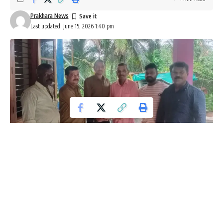
Prakhara News
Last updated: June 15, 2026 1:40 pm
ಪುತ್ತೂರು: ಇಲ್ಲಿನ ಮಾರ್ಕೆಟ್ ಪರಿಸರದಲ್ಲಿ ಸುದೀರ್ಘ ಕಾಲದಿಂದ ಆಟೋರಿಕ್ಷಾ
ಚಾಲನೆ ಮಾಡಿಕೊಂಡು ಜೀವನ ಸಾಗಿಸುತ್ತಿದ್ದ ಹಿರಿಯ ಚಾಲಕರೊಬ್ಬರ ಚಿಕಿತ್ಸೆಗೆ
ಸ್ಥಳೀಯ ಆಟೋ ಚಾಲಕರು ಮತ್ತು ಮಾಲಕರ ಸಂಘವು ಆರ್ಥಿಕ ನೆರವು
ನೀಡುವ ಮೂಲಕ ಸಮಾಜಕ್ಕೆ ಮಾದರಿಯಾದ ಘಟನೆ ನಡೆದಿದೆ. ವೃತ್ತಿಯ
ಜೊತೆಗೆ ಸಂಘಟನೆಯಲ್ಲೂ ಸಕ್ರಿಯರಾಗಿದ್ದ ಸಹೋದ್ಯೋಗಿಯ ಸಂಕಷ್ಟಕ್ಕೆ ಇಡೀ
ಸಂಘವೇ ಧಾವಿಸಿದೆ.