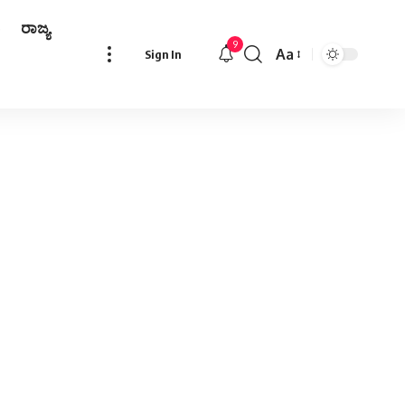
ರಾಜ್ಯ
9
Aa
Sign In
Font
Resizer