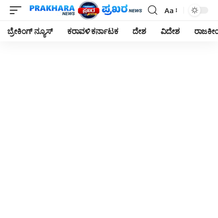
Aa
Font
Resizer
ಬ್ರೇಕಿಂಗ್ ನ್ಯೂಸ್
ಕರಾವಳಿ ಕರ್ನಾಟಕ
ದೇಶ
ವಿದೇಶ
ರಾಜಕ