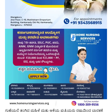
ಗುಹೆಯಲ್ಲಿ ತಂಗಿದ್ದ ಮಹಿಳೆ ಮತ್ತು ಆಕೆಯ ಪುತ್ರಿಯರು ರಷ್ಯಾದಿಂದ ಭಾರತಕ್ಕೆ