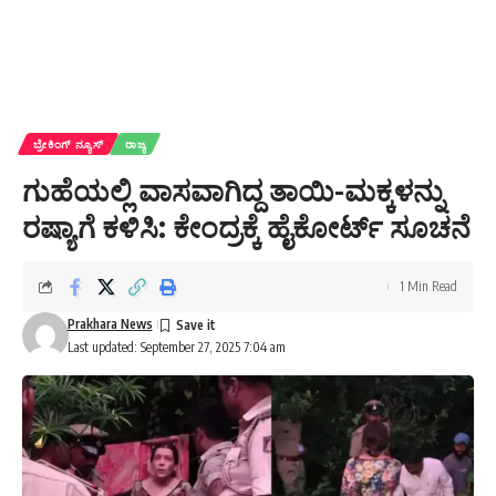
ಬ್ರೇಕಿಂಗ್ ನ್ಯೂಸ್
ರಾಜ್ಯ
ಗುಹೆಯಲ್ಲಿ ವಾಸವಾಗಿದ್ದ ತಾಯಿ-ಮಕ್ಕಳನ್ನು
ರಷ್ಯಾಗೆ ಕಳಿಸಿ: ಕೇಂದ್ರಕ್ಕೆ ಹೈಕೋರ್ಟ್ ಸೂಚನೆ
1 Min Read
Prakhara News
Last updated: September 27, 2025 7:04 am