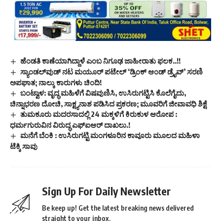
ಹೆಂಡತಿ ಕಾಣೆಯಾಗಿದ್ದಾಳೆ ಎಂಬ ನಿಗೂಢ ಜಾಹೀರಾತು ಫಲಕ..!!
ಸ್ಯಾಂಡಲ್‌ವುಡ್ ನಟ ಮಯೂರ್ ಪಟೇಲ್ ‘ಡ್ರಿಂಕ್ ಆಂಡ್ ಡ್ರೈವ್’ ಸರಣಿ
ಅಪಘಾತ; ನಾಲ್ಕು ಕಾರುಗಳು ಚಿಂದಿ!
ಬಂಟ್ವಾಳ: ವೃದ್ಧ ಮಹಿಳೆಗೆ ವಿಷವುಣಿಸಿ, ಉಸಿರುಗಟ್ಟಿಸಿ ಕೊಲೆಗೈದು,
ಚಿನ್ನಾಭರಣ ದೋಚಿ, ಸಾಕ್ಷ್ಯನಾಶ ಪಡಿಸಿದ ಪ್ರಕರಣ; ಮೂವರಿಗೆ ಜೀವಾವಧಿ ಶಿಕ್ಷೆ
ತುಮಕೂರು ಮದರಸಾದಲ್ಲಿ 24 ಮಕ್ಕಳಿಗೆ ಕಿರುಕುಳ ಆರೋಪ :
ಧರ್ಮಗುರುವಿನ ವಿರುದ್ಧ ಎಫ್‌ಐಆರ್ ದಾಖಲು.!
ಮನೆಗೆ ಬೆಂಕಿ : ಉಸಿರುಗಟ್ಟಿ ಮಂಗಳೂರಿನ ಕಾವೂರು ಮೂಲದ ಮಹಿಳಾ
ಟೆಕ್ಕಿ ಸಾವು
Sign Up For Daily Newsletter
Be keep up! Get the latest breaking news delivered
straight to your inbox.