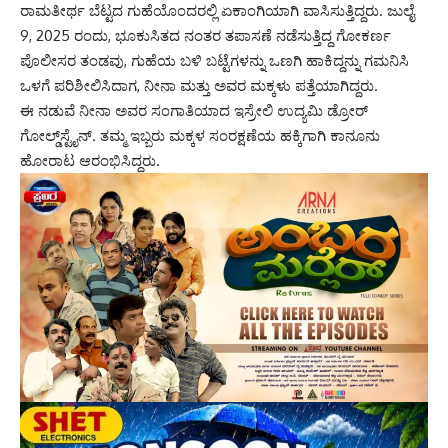
ರಾಮತೀರ್ಥ ಬೆಟ್ಟದ ಗುಹೆಯೊಂದರಲ್ಲಿ ಏಕಾಂಗಿಯಾಗಿ ವಾಸಿಸುತ್ತಿದ್ದರು. ಜುಲೈ
9, 2025 ರಂದು, ಭೂಕುಸಿತದ ನಂತರ ತಪಾಸಣೆ ನಡೆಸುತ್ತಿದ್ದ ಗೋಕರ್ಣ
ಪೊಲೀಸರ ತಂಡವು, ಗುಹೆಯ ಬಳಿ ಬಟ್ಟೆಗಳನ್ನು ಒಣಗಿ ಹಾಕಿದ್ದನ್ನು ಗಮನಿಸಿ
ಒಳಗೆ ಪರಿಶೀಲಿಸಿದಾಗ, ನೀನಾ ಮತ್ತು ಅವರ ಮಕ್ಕಳು ಪತ್ತೆಯಾಗಿದ್ದರು.
ಈ ನಡುವೆ ನೀನಾ ಅವರ ಸಂಗಾತಿಯಾದ ಇಸ್ರೇಲಿ ಉದ್ಯಮಿ ಡ್ರೋರ್
ಗೋಲ್ಡ್‌ಸ್ಟೈನ್. ತಮ್ಮ ಇಬ್ಬರು ಮಕ್ಕಳ ಸಂರಕ್ಷಣೆಯ ಹಕ್ಕಿಗಾಗಿ ಕಾನೂನು
ಹೋರಾಟ ಆರಂಭಿಸಿದ್ದರು.