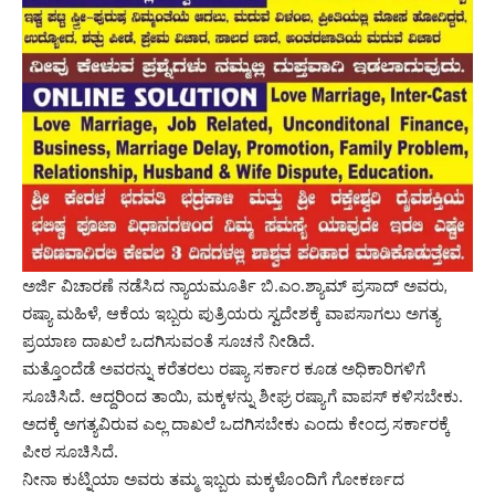
ಅರ್ಜಿ ವಿಚಾರಣೆ ನಡೆಸಿದ ನ್ಯಾಯಮೂರ್ತಿ ಬಿ.ಎಂ.ಶ್ಯಾಮ್ ಪ್ರಸಾದ್ ಅವರು,
ರಷ್ಯಾ ಮಹಿಳೆ, ಆಕೆಯ ಇಬ್ಬರು ಪುತ್ರಿಯರು ಸ್ವದೇಶಕ್ಕೆ ವಾಪಸಾಗಲು ಅಗತ್ಯ
ಪ್ರಯಾಣ ದಾಖಲೆ ಒದಗಿಸುವಂತೆ ಸೂಚನೆ ನೀಡಿದೆ.
ಮತ್ತೊಂದೆಡೆ ಅವರನ್ನು ಕರೆತರಲು ರಷ್ಯಾ ಸರ್ಕಾರ ಕೂಡ ಅಧಿಕಾರಿಗಳಿಗೆ
ಸೂಚಿಸಿದೆ. ಆದ್ದರಿಂದ ತಾಯಿ, ಮಕ್ಕಳನ್ನು ಶೀಘ್ರ ರಷ್ಯಾಗೆ ವಾಪಸ್ ಕಳಿಸಬೇಕು.
ಅದಕ್ಕೆ ಅಗತ್ಯವಿರುವ ಎಲ್ಲ ದಾಖಲೆ ಒದಗಿಸಬೇಕು ಎಂದು ಕೇಂದ್ರ ಸರ್ಕಾರಕ್ಕೆ
ಪೀಠ ಸೂಚಿಸಿದೆ.
ನೀನಾ ಕುಟ್ನಿಯಾ ಅವರು ತಮ್ಮ ಇಬ್ಬರು ಮಕ್ಕಳೊಂದಿಗೆ ಗೋಕರ್ಣದ