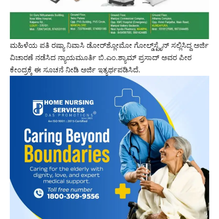
ಮಹಿಳೆಯ ಪತಿ ರಷ್ಯಾ ನಿವಾಸಿ ಡೋರ್‌ಶ್ಲೋಮೋ ಗೋಲ್ಡ್‌ಸ್ಟೈನ್ ಸಲ್ಲಿಸಿದ್ದ ಅರ್ಜಿ
ವಿಚಾರಣೆ ನಡೆಸಿದ ನ್ಯಾಯಮೂರ್ತಿ ಬಿ.ಎಂ.ಶ್ಯಾಮ್ ಪ್ರಸಾದ್ ಅವರ ಪೀಠ
ಕೇಂದ್ರಕ್ಕೆ ಈ ಸೂಚನೆ ನೀಡಿ ಅರ್ಜಿ ಇತ್ಯರ್ಥಪಡಿಸಿದೆ.