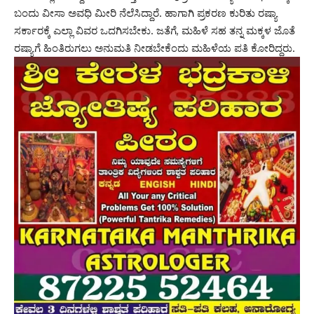
ಬಂದು ವೀಸಾ ಅವಧಿ ಮೀರಿ ನೆಲೆಸಿದ್ದಾರೆ. ಹಾಗಾಗಿ ಪ್ರಕರಣ ಕುರಿತು ರಷ್ಯಾ
ಸರ್ಕಾರಕ್ಕೆ ಎಲ್ಲಾ ವಿವರ ಒದಗಿಸಬೇಕು. ಜತೆಗೆ, ಮಹಿಳೆ ಸಹ ತನ್ನ ಮಕ್ಕಳ ಜೊತೆ
ರಷ್ಯಾಗೆ ಹಿಂತಿರುಗಲು ಅನುಮತಿ ನೀಡಬೇಕೆಂದು ಮಹಿಳೆಯ ಪತಿ ಕೋರಿದ್ದರು.