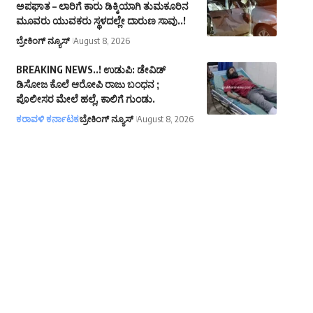
ಅಪಘಾತ – ಲಾರಿಗೆ ಕಾರು ಡಿಕ್ಕಿಯಾಗಿ ತುಮಕೂರಿನ
ಮೂವರು ಯುವಕರು ಸ್ಥಳದಲ್ಲೇ ದಾರುಣ ಸಾವು..!
ಬ್ರೇಕಿಂಗ್ ನ್ಯೂಸ್
August 8, 2026
BREAKING NEWS..! ಉಡುಪಿ: ಡೇವಿಡ್
ಡಿಸೋಜ ಕೊಲೆ ಆರೋಪಿ ರಾಜು ಬಂಧನ ;
ಪೊಲೀಸರ ಮೇಲೆ ಹಲ್ಲೆ, ಕಾಲಿಗೆ ಗುಂಡು.
ಕರಾವಳಿ ಕರ್ನಾಟಕ
ಬ್ರೇಕಿಂಗ್ ನ್ಯೂಸ್
August 8, 2026