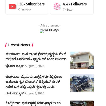
136k
Subscribers
4.4k
Followers
Subscribe
Follow
- Advertisement -
Latest News
ಮಂಗಳೂರು: ಮನೆ ಬಾಡಿಗೆ ನೆಪದಲ್ಲಿ ವೃದ್ಧೆಯ ಮೇಲೆ
ಹಲ್ಲೆ ನಡೆಸಿ ದರೋಡೆ – ಇಬ್ಬರು ಆರೋಪಿಗಳ ಬಂಧನ
ಬ್ರೇಕಿಂಗ್ ನ್ಯೂಸ್
August 8, 2026
ಬೆಂಗಳೂರು-ಮೈಸೂರು ಎಕ್ಸ್‌ಪ್ರೆಸ್‌ವೇನಲ್ಲಿ ಭೀಕರ
ಅಪಘಾತ: ಸೈನ್ ಬೋರ್ಡ್‌ಗೆ ಡಿಕ್ಕಿಯಾಗಿ ಕೇರಳ
ಸಾರಿಗೆ ಬಸ್ ಪಲ್ಟಿ; ಇಬ್ಬರು ಸ್ಥಳದಲ್ಲೇ ಸಾವು..!
ಬ್ರೇಕಿಂಗ್ ನ್ಯೂಸ್
August 8, 2026
ಕೊಟ್ಟಿಗೆಹಾರ: ಧರ್ಮಸ್ಥಳಕ್ಕೆ ತೆರಳುತ್ತಿದ್ದಾಗ ಭೀಕರ