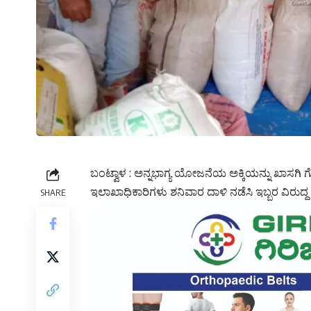
ಬಂಟ್ವಾಳ : ಅನ್ನಭಾಗ್ಯ ಯೋಜನೆಯ ಅಕ್ಕಿಯನ್ನು ಖಾಸಗಿ ಗೋದ
ಇಲಾಖಾಧಿಕಾರಿಗಳು ಶನಿವಾರ ದಾಳಿ ನಡೆಸಿ ಇಬ್ಬರ ವಿರುದ್ದ
SHARE