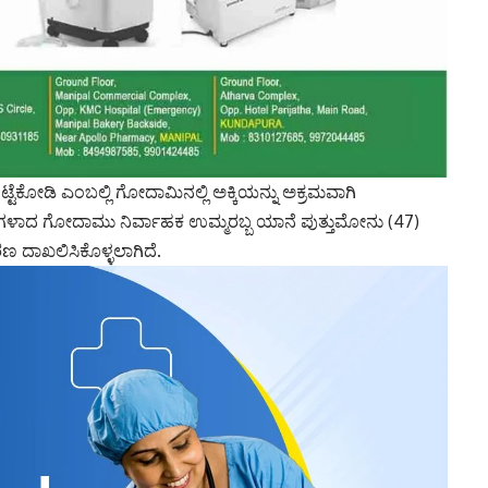
ೆಕೋಡಿ ಎಂಬಲ್ಲಿ ಗೋದಾಮಿನಲ್ಲಿ ಅಕ್ಕಿಯನ್ನು ಅಕ್ರಮವಾಗಿ
ನಿವಾಸಿಗಳಾದ ಗೋದಾಮು ನಿರ್ವಾಹಕ ಉಮ್ಮರಬ್ಬ ಯಾನೆ ಪುತ್ತುಮೋನು (47)
ಣ ದಾಖಲಿಸಿಕೊಳ್ಳಲಾಗಿದೆ.