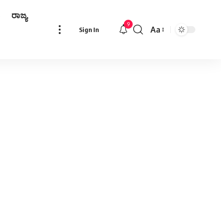
ರಾಜ್ಯ
9
Aa
Sign In
Font
Resizer