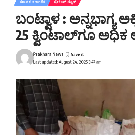
ಕರಾವಳಿ ಕರ್ನಾಟಕ
ಬ್ರೇಕಿಂಗ್ ನ್ಯೂಸ್
ಬಂಟ್ವಾಳ : ಅನ್ನಭಾಗ್ಯ ಅಕ
25 ಕ್ವಿಂಟಾಲ್‌ಗೂ ಅಧಿಕ ಅ
Prakhara News
Last updated: August 24, 2025 3:47 am