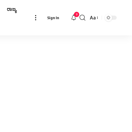
ರಾಜ್ಯ
9
Aa
Sign In
Font
Resizer