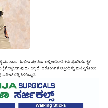
್ಯೆ ಮುಂತಾದ ಗಂಭೀರ ಪ್ರಕರಣಗಳಲ್ಲಿ ಆರೋಪಿಗಳು ಪೊಲೀಸರ ಕೈಗೆ
ರಮ ಕೈಗೊಳ್ಳಲಾಗುವುದು. ಅಲ್ಲದೆ, ಆರೋಪಿಗಳ ಆಸ್ತಿಯನ್ನು ಮುಟ್ಟುಗೋಲು
್ ರೆಡ್ಡಿ ತಿಳಿಸಿದ್ದಾರೆ.