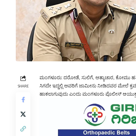
ಮಂಗಳೂರು: ದರೋಡೆ, ಸುಲಿಗೆ, ಅತ್ಯಾಚಾರ, ಕೋಮು ಹತ
ಸಿಗದೇ ಇದ್ದಲ್ಲಿ ಅವರಿಗೆ ಜಾಮೀನು ನೀಡಿದವರ ಮೇಲೆ ಕ್
SHARE
ಹಾಕಲಾಗುವುದು ಎಂದು ಮಂಗಳೂರು ಪೊಲೀಸ್ ಆಯುಕ್ತ ಸುಧೀ‌ರ