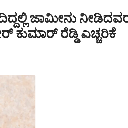
ಿದ್ದಲ್ಲಿ ಜಾಮೀನು ನೀಡಿದವ
 ಕುಮಾರ್ ರೆಡ್ಡಿ ಎಚ್ಚರಿಕೆ