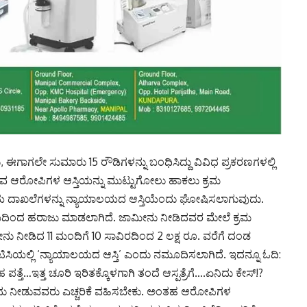
, ಈಗಾಗಲೇ ಸುಮಾರು 15 ರೌಡಿಗಳನ್ನು ಬಂಧಿಸಿದ್ದು ವಿವಿಧ ಪ್ರಕರಣಗಳಲ್ಲಿ
ುವ ಆರೋಪಿಗಳ ಆಸ್ತಿಯನ್ನು ಮುಟ್ಟುಗೋಲು ಹಾಕಲು ಕ್ರಮ
ಾಯ ದಾಖಲೆಗಳನ್ನು ನ್ಯಾಯಾಲಯದ ಆಸ್ತಿಯೆಂದು ಘೋಷಿಸಲಾಗುವುದು.
ಂದ ಹರಾಜು ಮಾಡಲಾಗಿದೆ. ಜಾಮೀನು ನೀಡಿದವರ ಮೇಲೆ ಕ್ರಮ
ು ನೀಡಿದ 11 ಮಂದಿಗೆ 10 ಸಾವಿರದಿಂದ 2 ಲಕ್ಷ ರೂ. ವರೆಗೆ ದಂಡ
ಸಿಯಲ್ಲಿ ‘ನ್ಯಾಯಾಲಯದ ಆಸ್ತಿ’ ಎಂದು ನಮೂದಿಸಲಾಗಿದೆ. ಇದನ್ನೂ ಓದಿ:
ತ್ತೆ…ಇತ್ತ ಚೂರಿ ಇರಿತಕ್ಕೊಳಗಾಗಿ ತಂದೆ ಆಸ್ಪತ್ರೆಗೆ….ಏನಿದು ಕೇಸ್!?
ೀನು ನೀಡುವವರು ಎಚ್ಚರಿಕೆ ವಹಿಸಬೇಕು. ಅಂತಹ ಆರೋಪಿಗಳ