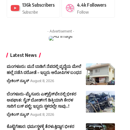
136k
Subscribers
4.4k
Followers
Subscribe
Follow
- Advertisement -
Latest News
ಮಂಗಳೂರು: ಮನೆ ಬಾಡಿಗೆ ನೆಪದಲ್ಲಿ ವೃದ್ಧೆಯ ಮೇಲೆ
ಹಲ್ಲೆ ನಡೆಸಿ ದರೋಡೆ – ಇಬ್ಬರು ಆರೋಪಿಗಳ ಬಂಧನ
ಬ್ರೇಕಿಂಗ್ ನ್ಯೂಸ್
August 8, 2026
ಬೆಂಗಳೂರು-ಮೈಸೂರು ಎಕ್ಸ್‌ಪ್ರೆಸ್‌ವೇನಲ್ಲಿ ಭೀಕರ
ಅಪಘಾತ: ಸೈನ್ ಬೋರ್ಡ್‌ಗೆ ಡಿಕ್ಕಿಯಾಗಿ ಕೇರಳ
ಸಾರಿಗೆ ಬಸ್ ಪಲ್ಟಿ; ಇಬ್ಬರು ಸ್ಥಳದಲ್ಲೇ ಸಾವು..!
ಬ್ರೇಕಿಂಗ್ ನ್ಯೂಸ್
August 8, 2026
ಕೊಟ್ಟಿಗೆಹಾರ: ಧರ್ಮಸ್ಥಳಕ್ಕೆ ತೆರಳುತ್ತಿದ್ದಾಗ ಭೀಕರ