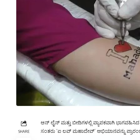
ಆನ್ ಲೈನ್ ಮತ್ತು ಬೀದಿಗಳಲ್ಲಿ ವ್ಯಾಪಕವಾಗಿ ಭಾಗವಹಿಸಿ
ಸಂತರು ‘ಐ ಲವ್ ಮಹಾದೇವ್’ ಅಭಿಯಾನವನ್ನು ಪ್ರಾರಂಭಿಸಿ
SHARE