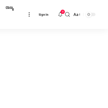
ರಾಜ್ಯ
9
Aa
Sign In
Font
Resizer