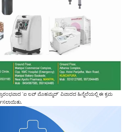
ರಾರಂಭವಾದ ‘ಐ ಲವ್ ಮೊಹಮ್ಮದ್’ ವಿವಾದದ ಹಿನ್ನೆಲೆಯಲ್ಲಿ ಈ ಕ್ರಮ
ರ್ಶಿಸಲಾಯಿತು.