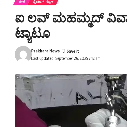
ದೇಶ
ಬ್ರೇಕಿಂಗ್ ನ್ಯೂಸ್
ಐ ಲವ್ ಮಹಮ್ಮದ್ ವಿವಾ
ಟ್ಯಾಟೂ
Prakhara News
Last updated: September 26, 2025 7:12 am