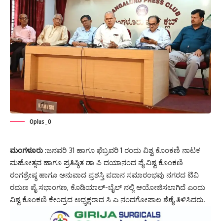
Oplus_0
ಮಂಗಳೂರು
:ಜನವರಿ 31 ಹಾಗೂ ಫೆಬ್ರವರಿ 1 ರಂದು ವಿಶ್ವ ಕೊಂಕಣಿ ನಾಟಕ
ಮಹೋತ್ಸವ ಹಾಗೂ ಪ್ರತಿಷ್ಠಿತ ಡಾ ಪಿ ದಯಾನಂದ ಪೈ ವಿಶ್ವ ಕೊಂಕಣಿ
ರಂಗಶ್ರೇಷ್ಠ ಹಾಗೂ ಅನುವಾದ ಪ್ರಶಸ್ತಿ ಪದಾನ ಸಮಾರಂಭವು ನಗರದ ಟಿವಿ
ರಮಣ ಪೈ ಸಭಾಂಗಣ, ಕೊಡಿಯಾಲ್-ಬೈಲ್ ನಲ್ಲಿ ಆಯೋಜಿಸಲಾಗಿದೆ ಎಂದು
ವಿಶ್ವ ಕೊಂಕಣಿ ಕೇಂದ್ರದ ಅಧ್ಯಕ್ಷರಾದ ಸಿ ಎ ನಂದಗೋಪಾಲ ಶೆಣೈ ತಿಳಿಸಿದರು.