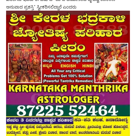
ಅನುವಾದ ಪ್ರಶಸ್ತಿ” ಸ್ವೀಕರಿಸಲಿದ್ದಾರೆ ಎಂದರು