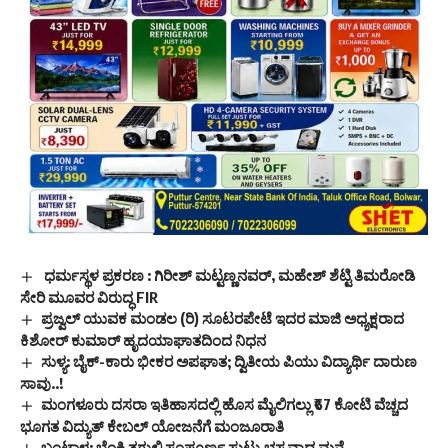
ಧರ್ಮಸ್ಥಳ ಪ್ರಕರಣ : ಗಿರೀಶ್ ಮಟ್ಟಣ್ಣನವರ್‌, ಮಹೇಶ್ ಶೆಟ್ಟಿ ತಿಮರೋಡಿ
ಸೇರಿ ಮೂವರ ವಿರುದ್ಧ FIR
ಪ್ರಜ್ವಲ್ ಯುವಕ ಮಂಡಲ (ರಿ) ಸೂಟರಪೇಟೆ ಇದರ ಮಾಜಿ ಅಧ್ಯಕ್ಷರಾದ
ಕಿಶೋರ್ ಕುಮಾರ್ ಹೃದಯಾಘಾತದಿಂದ ನಿಧನ
ಸುಳ್ಯ: ಬೈಕ್-ಕಾರು ಭೀಕರ ಅಪಘಾತ; ದ್ವಿತೀಯ ಪಿಯು ವಿದ್ಯಾರ್ಥಿ ದಾರುಣ
ಸಾವು..!
ಮಂಗಳೂರು ದಸರಾ ಇತಿಹಾಸದಲ್ಲಿ ಹೊಸ ಮೈಲಿಗಲ್ಲು ₹67 ಕೋಟಿ ವೆಚ್ಚದ
ಭೂಗತ ವಿದ್ಯುತ್ ಕೇಬಲ್ ಯೋಜನೆಗೆ ಮಂಜೂರಾತಿ
ಬಂಟ್ವಾಳ: ಬೆಂಕಿ ತಗುಲಿ ಸಂಪೂರ್ಣ ಸುಟ್ಟು ಭಸ್ಮವಾದ ಮನೆ