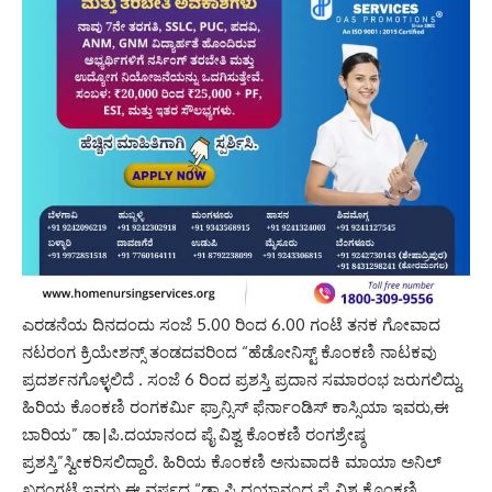
ಎರಡನೆಯ ದಿನದಂದು ಸಂಜೆ 5.00 ರಿಂದ 6.00 ಗಂಟೆ ತನಕ ಗೋವಾದ
ನಟರಂಗ ಕ್ರಿಯೇಶನ್ಸ್ ತಂಡದವರಿಂದ “ಹೆಡೋನಿಸ್ಟ್ ಕೊಂಕಣಿ ನಾಟಕವು
ಪ್ರದರ್ಶನಗೊಳ್ಳಲಿದೆ . ಸಂಜೆ 6 ರಿಂದ ಪ್ರಶಸ್ತಿ ಪ್ರದಾನ ಸಮಾರಂಭ ಜರುಗಲಿದ್ದು,
ಹಿರಿಯ ಕೊಂಕಣಿ ರಂಗಕರ್ಮಿ ಫ್ರಾನ್ಸಿಸ್ ಫೆರ್ನಾಂಡಿಸ್ ಕಾಸ್ಸಿಯಾ ಇವರು,ಈ
ಬಾರಿಯ” ಡಾ|ಪಿ.ದಯಾನಂದ ಪೈ ವಿಶ್ವ ಕೊಂಕಣಿ ರಂಗಶ್ರೇಷ್ಠ
ಪ್ರಶಸ್ತಿ”ಸ್ವೀಕರಿಸಲಿದ್ದಾರೆ. ಹಿರಿಯ ಕೊಂಕಣಿ ಅನುವಾದಕಿ ಮಾಯಾ ಅನಿಲ್
ಖರಂಗಟೆ ಇವರು ಈ ವರ್ಷದ “ಡಾ ಪಿ ದಯಾನಂದ ಪೈ ವಿಶ್ವ ಕೊಂಕಣಿ