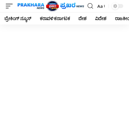
Aa
Font
Resizer
ಬ್ರೇಕಿಂಗ್ ನ್ಯೂಸ್
ಕರಾವಳಿ ಕರ್ನಾಟಕ
ದೇಶ
ವಿದೇಶ
ರಾಜಕ