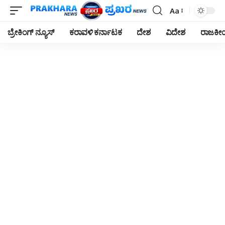
Aa
Font
Resizer
ಬ್ರೇಕಿಂಗ್ ನ್ಯೂಸ್
ಕರಾವಳಿ ಕರ್ನಾಟಕ
ದೇಶ
ವಿದೇಶ
ರಾಜಕ