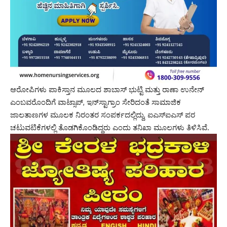
ಆರೋಪಿಗಳು ಪಾಕಿಸ್ತಾನ ಮೂಲದ ಶಾಬಾಸ್ ಭುಟ್ಟಿ ಮತ್ತು ರಾಣಾ ಉನೇನ್
ಎಂಬವರೊಂದಿಗೆ ವಾಟ್ಸಾಪ್, ಇನ್‌ಸ್ಟಾಗ್ರಾಂ ಸೇರಿದಂತೆ ಸಾಮಾಜಿಕ
ಜಾಲತಾಣಗಳ ಮೂಲಕ ನಿರಂತರ ಸಂಪರ್ಕದಲ್ಲಿದ್ದು, ಐಎಸ್‌ಐಎಸ್ ಪರ
ಚಟುವಟಿಕೆಗಳಲ್ಲಿ ತೊಡಗಿಕೊಂಡಿದ್ದರು ಎಂದು ತನಿಖಾ ಮೂಲಗಳು ತಿಳಿಸಿವೆ.