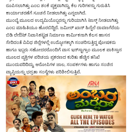
ರೂಪಿಸಲಾಗಿತ್ತು ಎಂಬ ಶಂಕೆ ವ್ಯಕ್ತವಾಗಿದ್ದು, ಕೆಲ ಗುರಿಗಳನ್ನು ಗುರುತಿಸಿ
ಕಾರ್ಯಾಚರಣೆಗೆ ಸೂಚನೆ ನೀಡಲಾಗಿತ್ತು ಎನ್ನಲಾಗಿದೆ.
ಮುಂಬೈ ಮೂಲದ ಉದ್ಯಮಿಯೊಬ್ಬರನ್ನು ಗುರಿಯಾಗಿಸಿ ಟಾಸ್ಕ್ ನೀಡಲಾಗಿತ್ತು
ಎಂಬ ಮಾಹಿತಿಯೂ ಹೊರಬಿದ್ದಿದೆ. ಜಮೀರ್ ಖಾನ್ ಹಿನ್ನೆಲೆ ದಾವಣಗೆರೆಯ
ಬಿಡಿ ಲೇಔಟ್ ನಿವಾಸಿಕಟ್ಟಡ ನಿರ್ಮಾಣ ಕಾರ್ಮಿಕನಾಗಿ ಕೆಲಸ ಹಾಸನ
ಸೇರಿದಂತೆ ವಿವಿಧ ಜಿಲ್ಲೆಗಳಲ್ಲಿ ಉದ್ಯೋಗಕ್ಕಾಗಿ ಸಂಚರಿಸುತ್ತಿದ್ದ ಪೋಷಕರು
ಹಾಗೂ ಇಬ್ಬರು ಸಹೋದರರೊಂದಿಗೆ ವಾಸ ಇನ್‌ಸ್ಟಾಗ್ರಾಂ ಮೂಲಕ ಪಾಕಿಸ್ತಾನ
ಮೂಲದ ವ್ಯಕ್ತಿಗಳ ಪರಿಚಯ ಪ್ರಕರಣದ ಕುರಿತು ಹೆಚ್ಚಿನ ತನಿಖೆ
ಮುಂದುವರಿದಿದ್ದು, ಆರೋಪಿಗಳ ಜಾಲ, ಸಂಪರ್ಕಗಳು ಹಾಗೂ ಸಂಚಿನ
ವ್ಯಾಪ್ತಿಯನ್ನು ಭದ್ರತಾ ಸಂಸ್ಥೆಗಳು ಪರಿಶೀಲಿಸುತ್ತಿವೆ.