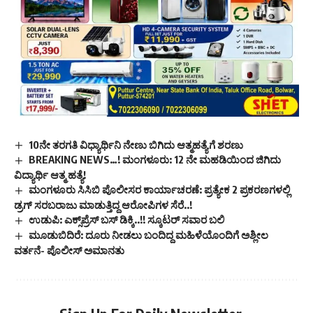
10ನೇ ತರಗತಿ ವಿಧ್ಯಾರ್ಥಿನಿ ನೇಣು ಬಿಗಿದು ಆತ್ಮಹತ್ಯೆಗೆ ಶರಣು
BREAKING NEWS…! ಮಂಗಳೂರು: 12 ನೇ ಮಹಡಿಯಿಂದ ಜಿಗಿದು
ವಿದ್ಯಾರ್ಥಿ ಆತ್ಮ ಹತ್ಯೆ!
ಮಂಗಳೂರು ಸಿಸಿಬಿ ಪೊಲೀಸರ ಕಾರ್ಯಾಚರಣೆ: ಪ್ರತ್ಯೇಕ 2 ಪ್ರಕರಣಗಳಲ್ಲಿ
ಡ್ರಗ್ ಸರಬರಾಜು ಮಾಡುತ್ತಿದ್ದ ಆರೋಪಿಗಳ ಸೆರೆ..!
ಉಡುಪಿ: ಎಕ್ಸ್‌ಪ್ರೆಸ್ ಬಸ್ ಡಿಕ್ಕಿ..!! ಸ್ಕೂಟರ್ ಸವಾರ ಬಲಿ
ಮೂಡುಬಿದಿರೆ: ದೂರು ನೀಡಲು ಬಂದಿದ್ದ ಮಹಿಳೆಯೊಂದಿಗೆ ಅಶ್ಲೀಲ
ವರ್ತನೆ- ಪೊಲೀಸ್ ಅಮಾನತು