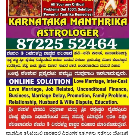
ಪ್ರಾಥಮಿಕ ತನಿಖೆಯಲ್ಲಿ ಭಾರತದಲ್ಲಿ ವಿಧ್ವಂಸಕ ಕೃತ್ಯಗಳನ್ನು ನಡೆಸಲು ಯೋಜನೆ