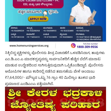
ಸಿಕ್ಕಿಬಿದ್ದ ವ್ಯಕ್ತಿಗಳನ್ನು ಪೊಲೀಸರು ತೀವ್ರ ವಿಚಾರಣೆಗೆ ಒಳಪಡಿಸಿದಾಗ, ತಾವುಗಳು
ಎಂ.ಡಿ.ಎಂ.ಎ ಮಾದಕದ್ರವ್ಯವನ್ನು ಸಾರ್ವಜನಿಕರಿಗೆ ಹೆಚ್ಚಿನ ಬೆಲೆಗೆ ಮಾರಾಟ
ಮಾಡುವ ಉದ್ದೇಶದಿಂದ ಸಾಗಿಸುತ್ತಿರುವುದಾಗಿ ಒಪ್ಪಿಕೊಂಡಿದ್ದಾರೆ. ಪೊಲೀಸರು
ಆರೋಪಿಗಳ ಹಾಗೂ ಕಾರಿನಲ್ಲಿ ನಡೆಸಿದ ತಪಾಸಣೆಯ ವೇಳೆ ಅಂದಾಜು
₹7,64,000/- ಮೌಲ್ಯದ ಒಟ್ಟು 76 ಗ್ರಾಂ 40 ಮಿಲಿಗ್ರಾಂ ತೂಕದ ಭಾರಿ
ಪ್ರಮಾಣದ ಎಂಡಿಎಂಎ ಪತ್ತೆಯಾಗಿದೆ.