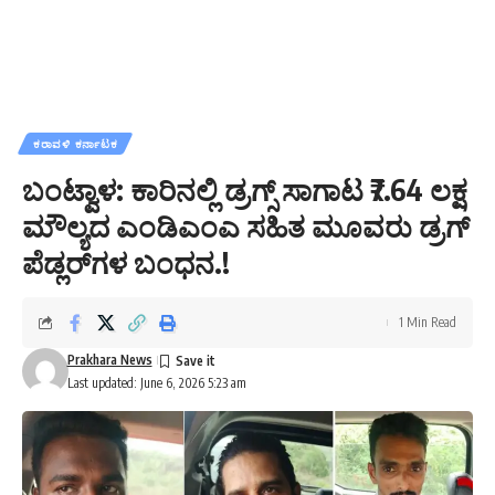
ಕರಾವಳಿ ಕರ್ನಾಟಕ
ಬಂಟ್ವಾಳ: ಕಾರಿನಲ್ಲಿ ಡ್ರಗ್ಸ್ ಸಾಗಾಟ ₹7.64 ಲಕ್ಷ
ಮೌಲ್ಯದ ಎಂಡಿಎಂಎ ಸಹಿತ ಮೂವರು ಡ್ರಗ್
ಪೆಡ್ಲರ್‌ಗಳ ಬಂಧನ.!
1 Min Read
Prakhara News
Last updated: June 6, 2026 5:23 am