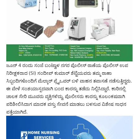
ಜೂನ್ 4 ರಂದು ಸಂಜೆ ಬಂಟ್ವಾಳ ನಗರ ಪೊಲೀಸ್ ಠಾಣೆಯ ಪೊಲೀಸ್ ಉಪ
ನಿರೀಕ್ಷಕರಾದ (SI) ಸಂದೀಪ್‌ ಕುಮಾರ್‌ ಶೆಟ್ಟಿಯವರು ತಮ್ಮ ಠಾಣಾ
ಸಿಬ್ಬಂದಿಗಳೊಂದಿಗೆ ಮೆಲ್ಕಾರ್ ಪ್ಲೈಒವರ್ ಬಳಿ ವಾಹನ ತಪಾಸಣೆ ನಡೆಸುತ್ತಿದ್ದರು.
ಈ ವೇಳೆ ಸಂಶಯಾಸ್ಪದವಾಗಿ ಬಂದ ಕಾರನ್ನು ತಡೆದು ನಿಲ್ಲಿಸಿದ್ದಾರೆ. ಕಾರಿನಲ್ಲಿ
ಚಾಲಕ ಸೇರಿ ಮೂವರು ವ್ಯಕ್ತಿಗಳಿದ್ದು, ಪೊಲೀಸರು ಕಾರನ್ನು ಕೂಲಂಕಷವಾಗಿ
ಪರಿಶೀಲಿಸಿದಾಗ ಮಾದಕ ವಸ್ತು ಸೇವನೆ ಮಾಡಲು ಬಳಸುವ ವಿಶೇಷ ಸಾಧನ
ಪತ್ತೆಯಾಗಿದೆ.