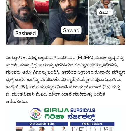
ಬಂಟ್ವಾಳ : ಕಾರಿನಲ್ಲಿ ಅಕ್ರಮವಾಗಿ ಎಂಡಿಎಂಎ (MDMA) ಮಾದಕ ದ್ರವ್ಯವನ್ನು
ಸಾಗಾಟ ಮಾಡುತ್ತಿದ್ದ ಜಾಲವನ್ನು ಭೇದಿಸಿರುವ ಬಂಟ್ವಾಳ ನಗರ ಪೊಲೀಸರು,
ಮೂವರು ಆರೋಪಿಗಳನ್ನು ಬಂಧಿಸಿ, ಅವರಿಂದ ಲಕ್ಷಾಂತರ ರೂಪಾಯಿ ಮೌಲ್ಯದ
ಡ್ರಗ್ಸ್ ಹಾಗೂ ಕಾರನ್ನು ವಶಪಡಿಸಿಕೊಂಡಿದ್ದಾರೆ. ಬಂಟ್ವಾಳದ ಪುದು ನಿವಾಸಿ ಎ.
ಜುಬೈರ್ (39), ಸಜಿಪ ಮುನ್ನೂರು ನಿವಾಸಿ ಮೊಹಮ್ಮದ್ ಸವಾದ್ (36) ಮತ್ತು
ಬಿ. ಮೂಡ ನಿವಾಸಿ ಬಿ.ಎಂ. ರಶೀದ್ ಯಾನೆ ಮಾರಿಮುತ್ತು ಬಂಧಿತ
ಆರೋಪಿಗಳು.