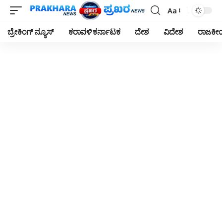
Aa
Font
Resizer
ಬ್ರೇಕಿಂಗ್ ನ್ಯೂಸ್
ಕರಾವಳಿ ಕರ್ನಾಟಕ
ದೇಶ
ವಿದೇಶ
ರಾಜಕ