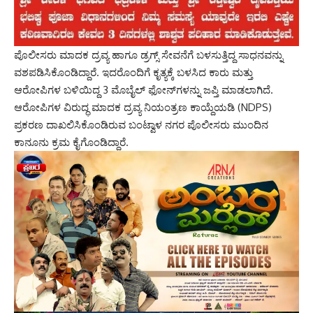
ಪೊಲೀಸರು ಮಾದಕ ದ್ರವ್ಯ ಹಾಗೂ ಡ್ರಗ್ಸ್ ಸೇವನೆಗೆ ಬಳಸುತ್ತಿದ್ದ ಸಾಧನವನ್ನು
ವಶಪಡಿಸಿಕೊಂಡಿದ್ದಾರೆ. ಇದರೊಂದಿಗೆ ಕೃತ್ಯಕ್ಕೆ ಬಳಸಿದ ಕಾರು ಮತ್ತು
ಆರೋಪಿಗಳ ಬಳಿಯಿದ್ದ 3 ಮೊಬೈಲ್ ಫೋನ್‌ಗಳನ್ನು ಜಪ್ತಿ ಮಾಡಲಾಗಿದೆ.
ಆರೋಪಿಗಳ ವಿರುದ್ಧ ಮಾದಕ ದ್ರವ್ಯ ನಿಯಂತ್ರಣ ಕಾಯ್ದೆಯಡಿ (NDPS)
ಪ್ರಕರಣ ದಾಖಲಿಸಿಕೊಂಡಿರುವ ಬಂಟ್ವಾಳ ನಗರ ಪೊಲೀಸರು ಮುಂದಿನ
ಕಾನೂನು ಕ್ರಮ ಕೈಗೊಂಡಿದ್ದಾರೆ.