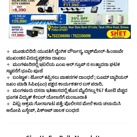
ಮೂಡುಬಿದಿರೆ: ಯುವತಿಗೆ ಲೈಂಗಿಕ ದೌರ್ಜನ್ಯ, ಬ್ಲಾಕ್‌ಮೇಲ್-ಹಿಂಜಾವೇ
ಮುಖಂಡನ ವಿರುದ್ಧ ಪ್ರಕರಣ ದಾಖಲು
ಮಂಗಳೂರಿನಲ್ಲಿ ಇಟಲಿಯ ಎಂಐ ಆರ್ ಗ್ರೂಪ್ ನ ಉತ್ಪಾದನಾ ಘಟಕ
ಸ್ಥಾಪನೆಗೆ ಭೂಮಿ ಪೂಜೆ
ಬಂಟ್ವಾಳ : ಟೋಲ್ ತಪ್ಪಿಸಲು ವಾಹನಗಳ ದಾಂಧಲೆ ; ಬೂಮ್ ಬ್ಯಾರಿಯರ್
ಜಖಂ ಮಾಡಿ ಸಿಪಿಐ(ಎಂ) ಪಕ್ಷದ ಕಾರ್ಯಕರ್ತರ ಬಸ್ ಪರಾರಿ,
ಮಂಗಳೂರು ದಸರಾ ಇತಿಹಾಸದಲ್ಲಿ ಹೊಸ ಮೈಲಿಗಲ್ಲು ₹67 ಕೋಟಿ ವೆಚ್ಚದ
ಭೂಗತ ವಿದ್ಯುತ್ ಕೇಬಲ್ ಯೋಜನೆಗೆ ಮಂಜೂರಾತಿ
ವಿಟ್ಲ: ಅಕ್ರಮ ಗೋಸಾಗಾಟ ಪತ್ತೆ; ಪೊಲೀಸರ ಮೇಲೆ ಕಾರು ಚಲಾಯಿಸಿ
ಆರೋಪಿ ಎಸ್ಕೇಪ್, ಪಿಕ್‌ಅಪ್ ಚಾಲಕ ಬಂಧನ!