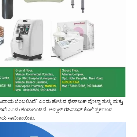
 ಸಮುದಾಯ ಬೆಂಬಲಿಸಿದೆ” ಎಂದು ಹೇಳುವ ಫೇಸ್‌ಬುಕ್ ಪೋಸ್ಟ್ ಸುಳ್ಳು ಮತ್ತು
ದಿದೆ ಎಂದು ಕಂಡುಬಂದಿದೆ. ಅಬ್ದುಲ್ ರಹಿಮಾನ್ ಕೊಲೆ ಪ್ರಕರಣದ
ಂದು ಸಾಬೀತಾಯಿತು.