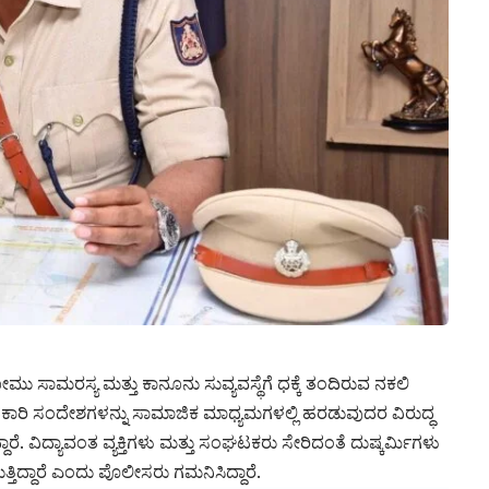
ು ಸಾಮರಸ್ಯ ಮತ್ತು ಕಾನೂನು ಸುವ್ಯವಸ್ಥೆಗೆ ಧಕ್ಕೆ ತಂದಿರುವ ನಕಲಿ
ೋದನಕಾರಿ ಸಂದೇಶಗಳನ್ನು ಸಾಮಾಜಿಕ ಮಾಧ್ಯಮಗಳಲ್ಲಿ ಹರಡುವುದರ ವಿರುದ್ಧ
್ದಾರೆ. ವಿದ್ಯಾವಂತ ವ್ಯಕ್ತಿಗಳು ಮತ್ತು ಸಂಘಟಕರು ಸೇರಿದಂತೆ ದುಷ್ಕರ್ಮಿಗಳು
ತರುತ್ತಿದ್ದಾರೆ ಎಂದು ಪೊಲೀಸರು ಗಮನಿಸಿದ್ದಾರೆ.