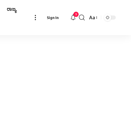
ರಾಜ್ಯ
9
Aa
Sign In
Font
Resizer