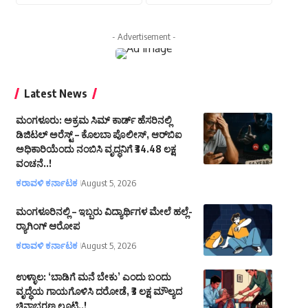
- Advertisement -
Latest News
ಮಂಗಳೂರು: ಅಕ್ರಮ ಸಿಮ್ ಕಾರ್ಡ್ ಹೆಸರಿನಲ್ಲಿ
ಡಿಜಿಟಲ್ ಅರೆಸ್ಟ್ – ಕೊಲಬಾ ಪೊಲೀಸ್, ಆರ್‌ಬಿಐ
ಅಧಿಕಾರಿಯೆಂದು ನಂಬಿಸಿ ವೃದ್ಧನಿಗೆ ₹34.48 ಲಕ್ಷ
ವಂಚನೆ..!
ಕರಾವಳಿ ಕರ್ನಾಟಕ
August 5, 2026
ಮಂಗಳೂರಿನಲ್ಲಿ – ಇಬ್ಬರು ವಿದ್ಯಾರ್ಥಿಗಳ ಮೇಲೆ ಹಲ್ಲೆ-
ರ್‍ಯಾಗಿಂಗ್ ಆರೋಪ
ಕರಾವಳಿ ಕರ್ನಾಟಕ
August 5, 2026
ಉಳ್ಳಾಲ: ‘ಬಾಡಿಗೆ ಮನೆ ಬೇಕು’ ಎಂದು ಬಂದು
ವೃದ್ಧೆಯ ಗಾಯಗೊಳಿಸಿ ದರೋಡೆ, ₹3 ಲಕ್ಷ ಮೌಲ್ಯದ
ಚಿನ್ನಾಭರಣ ಲೂಟಿ..!