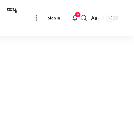
ರಾಜ್ಯ
9
Aa
Sign In
Font
Resizer