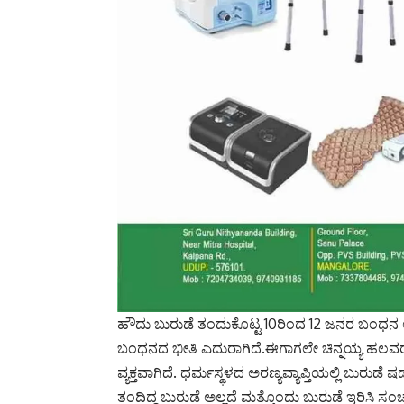
ಹೌದು ಬುರುಡೆ ತಂದುಕೊಟ್ಟ 10ರಿಂದ 12 ಜನರ ಬಂಧನ 
ಬಂಧನದ ಭೀತಿ ಎದುರಾಗಿದೆ.ಈಗಾಗಲೇ ಚಿನ್ನಯ್ಯ ಹಲವರ ಹೆಸ
ವ್ಯಕ್ತವಾಗಿದೆ. ಧರ್ಮಸ್ಥಳದ ಅರಣ್ಯವ್ಯಾಪ್ತಿಯಲ್ಲಿ ಬುರು
ತಂದಿದ್ದ ಬುರುಡೆ ಅಲ್ಲದೆ ಮತ್ತೊಂದು ಬುರುಡೆ ಇರಿಸಿ ಸ