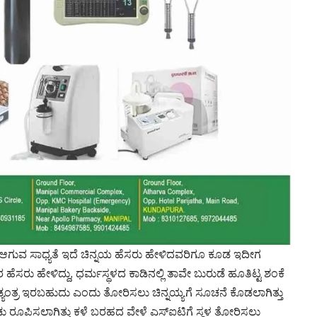
ಆಗುವ ಸಾಧ್ಯತೆ ಇದೆ ಚಿನ್ನಯ ಹೆಸರು ಹೇಳಿದವರಿಗೂ ಕೂಡ ಇದೀಗ
ರು ಹೇಳಿದ್ದು, ಧರ್ಮಸ್ಥಳದ ಕಾಡಿನಲ್ಲಿ ತಾವೇ ಬುರುಡೆ ಹೂತಿಟ್ಟ ಶಂಕೆ
ಡೆ ಷಡ್ಯಂತ್ರ ಇರಬಹುದು ಎಂದು ತೋರಿಸಲು ಚಿನ್ನಯ್ಯಗೆ ಸೂಚನೆ ಕೊಡಲಾಗಿತ್ತು
ಂಚು ರೂಪಿಸಲಾಗಿತ್ತು ಕಳೆ ಬರಹದ ವೇಳೆ ಎಸ್ಐಟಿಗೆ ಸ್ಥಳ ತೋರಿಸಲು