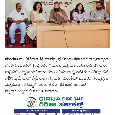
ಮಂಗಳೂರು :
“ಕರಿಕಾಡ ಸಿನಿಮಾವನ್ನು ಫೆ.6ರಂದು ಕರ್ನಾಟಕ ರಾಜ್ಯದಾದ್ಯಂತ
ನೂರು ಥಿಯೇಟರ್ ಗಳಲ್ಲಿ ರಿಲೀಸ್ ಮಾಡ್ತಾ ಇದ್ದೇವೆ. ನಾಯಕನಟನಾಗಿ ನಾನೇ
ಅಭಿನಯಿಸಿದ್ದು ನಾಯಕಿಯಾಗಿ ತುಳು ಸಿನಿಮಾಗಳಲ್ಲಿ ನಟಿಸಿರುವ ನಿರೀಕ್ಷಾ ಶೆಟ್ಟಿ
ನಟಿಸಿದ್ದಾರೆ. ಯಶ್ ಶೆಟ್ಟಿ, ರಾಜು ಬೆಳವಾಡಿ, ದಿ.ರಾಕೇಶ್ ಪೂಜಾರಿ, ಚಂದ್ರಪ್ರಭಾ
ಮತ್ತಿತರರು ನಟಿಸಿದ್ದಾರೆ“ ಎಂದು ಚಿತ್ರದ ನಟ ಕಾಡ ನಟರಾಜ್
ಪತ್ರಿಕಾಗೋಷ್ಟಿಯಲ್ಲಿ ಮಾಹಿತಿ ನೀಡಿದರು.