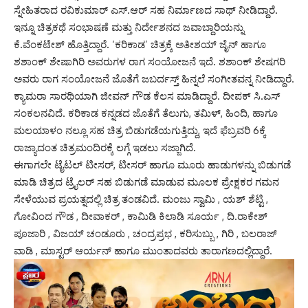
ಸ್ನೇಹಿತರಾದ ರವಿಕುಮಾರ್ ಎಸ್.ಆರ್ ಸಹ ನಿರ್ಮಾಣದ ಸಾಥ್ ನೀಡಿದ್ದಾರೆ.
ಇನ್ನೂ ಚಿತ್ರಕಥೆ ಸಂಭಾಷಣೆ ಮತ್ತು ನಿರ್ದೇಶನದ ಜವಾಬ್ದಾರಿಯನ್ನು
ಕೆ.ವೆಂಕಟೇಶ್ ಹೊತ್ತಿದ್ದಾರೆ. ‘ಕರಿಕಾಡ’ ಚಿತ್ರಕ್ಕೆ ಅತೀಶಯ್ ಜೈನ್ ಹಾಗೂ
ಶಶಾಂಕ್ ಶೇಷಾಗಿರಿ ಅವರುಗಳ ರಾಗ ಸಂಯೋಜನೆ ಇದೆ. ಶಶಾಂಕ್ ಶೇಷಗರಿ
ಅವರು ರಾಗ ಸಂಯೋಜನೆ ಜೊತೆಗೆ ಜಬರ್ದಸ್ತ್ ಹಿನ್ನಲೆ ಸಂಗೀತವನ್ನ ನೀಡಿದ್ದಾರೆ.
ಕ್ಯಾಮರಾ ಸಾರಥಿಯಾಗಿ ಜೀವನ್ ಗೌಡ ಕೆಲಸ ಮಾಡಿದ್ದಾರೆ. ದೀಪಕ್ ಸಿ.ಎಸ್
ಸಂಕಲನವಿದೆ. ಕರಿಕಾಡ ಕನ್ನಡದ ಜೊತೆಗೆ ತೆಲುಗು, ತಮಿಳ್, ಹಿಂದಿ, ಹಾಗೂ
ಮಲಯಾಳಂ ನಲ್ಲೂ ಸಹ ಚಿತ್ರ ಬಿಡುಗಡೆಯಗುತ್ತಿದ್ದು, ಇದೆ ಫೆಬ್ರವರಿ 6ಕ್ಕೆ
ರಾಜ್ಯಾದಂತ ಚಿತ್ರಮಂದಿರಕ್ಕೆ ಲಗ್ಗೆ ಇಡಲು ಸಜ್ಜಾಗಿದೆ.
ಈಗಾಗಲೇ ಟೈಟಲ್ ಟೀಸರ್, ಟೀಸರ್ ಹಾಗೂ ಮೂರು ಹಾಡುಗಳನ್ನು ಬಿಡುಗಡೆ
ಮಾಡಿ ಚಿತ್ರದ ಟ್ರೈಲರ್ ಸಹ ಬಿಡುಗಡೆ ಮಾಡುವ ಮೂಲಕ ಪ್ರೇಕ್ಷಕರ ಗಮನ
ಸೇಳೆಯುವ ಪ್ರಯತ್ನದಲ್ಲಿ ಚಿತ್ರ ತಂಡವಿದೆ. ಮಂಜು ಸ್ವಾಮಿ , ಯಶ್ ಶೆಟ್ಟಿ ,
ಗೋವಿಂದ ಗೌಡ , ದೀವಾಕರ್ , ಕಾಮಿಡಿ ಕಿಲಾಡಿ ಸೂರ್ಯ , ದಿ.ರಾಕೇಶ್
ಪೂಜಾರಿ , ವಿಜಯ್ ಚಂಡೂರು , ಚಂದ್ರಪ್ರಭ , ಕರಿಸುಬ್ಬು , ಗಿರಿ , ಬಲರಾಜ್
ವಾಡಿ , ಮಾಸ್ಟರ್ ಆರ್ಯನ್ ಹಾಗೂ ಮುಂತಾದವರು ತಾರಾಗಣದಲ್ಲಿದ್ದಾರೆ.