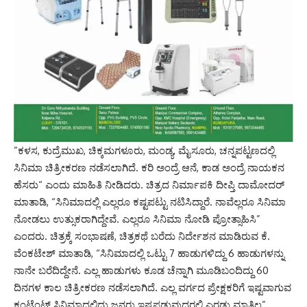
”ಕಳಸ, ಕುದ್ರೆಮುಖ, ಚಿಕ್ಕಮಗಳೂರು, ಮಂಡ್ಯ, ಮೈಸೂರು, ಚನ್ನಪಟ್ಟಣದಲ್ಲಿ
ಸಿನಿಮಾ ಚಿತ್ರೀಕರಣ ನಡೆಸಲಾಗಿದೆ. ಕರಿ ಅಂದ್ರೆ ಆನೆ, ಕಾಡ ಅಂದ್ರೆ ನಾಯಕನ
ಹೆಸರು“ ಎಂದು ಮಾಹಿತಿ ನೀಡಿದರು. ಚಿತ್ರದ ನಿರ್ಮಾಪಕಿ ದೀಪ್ತಿ ದಾಮೋದರ್
ಮಾತಾಡಿ, “ಸಿನಿಮಾದಲ್ಲಿ ಎಲ್ಲರೂ ಕಷ್ಟಪಟ್ಟು ನಟಿಸಿದ್ದಾರೆ. ನಾವೆಲ್ಲರೂ ಸಿನಿಮಾ
ನೋಡಲು ಉತ್ಸುಕರಾಗಿದ್ದೇವೆ. ಎಲ್ಲರೂ ಸಿನಿಮಾ ನೋಡಿ ಪ್ರೋತ್ಸಾಹಿಸಿ”
ಎಂದರು. ಚಿತ್ರಕ್ಕೆ ಸಂಭಾಷಣೆ, ಚಿತ್ರಕಥೆ ಬರೆದು ನಿರ್ದೇಶನ ಮಾಡಿರುವ ಕೆ.
ವೆಂಕಟೇಶ್ ಮಾತಾಡಿ, “ಸಿನಿಮಾದಲ್ಲಿ ಒಟ್ಟು 7 ಹಾಡುಗಳಿದ್ದು 6 ಹಾಡುಗಳನ್ನು
ನಾನೇ ಬರೆದಿದ್ದೇನೆ. ಎಲ್ಲ ಹಾಡುಗಳು ಕೂಡ ಚೆನ್ನಾಗಿ ಮೂಡಿಬಂದಿದ್ದು 60
ದಿನಗಳ ಕಾಲ ಚಿತ್ರೀಕರಣ ನಡೆಸಲಾಗಿದೆ. ಎಲ್ಲ ವರ್ಗದ ಪ್ರೇಕ್ಷಕರಿಗೆ ಇಷ್ಟವಾಗುವ
ಕಂಟೆಂಟ್ ಸಿನಿಮಾದಲ್ಲಿದ್ದು ಜನರು ಇಷ್ಟಪಡುವುದರಲ್ಲಿ ಎರಡು ಮಾತಿಲ್ಲ”