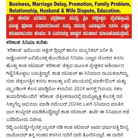
ಕರಿಕಾಡ’ ಸಿನಿಮಾ ಕುರಿತು:
‘ಕರಿಕಾಡ’ ಇದೊಂದು ಆಕ್ಷನ್ ಥ್ರಿಲ್ಲರ್ ಹಾಗೂ ಮ್ಯೂಸಿಕಲ್ ಜರ್ನಿ &
ಅಡ್ವೆಂಚರಸ್ ಎಲಿಮೆಂಟ್ಸ್ ಹೊಂದಿರುವ ಸಿನಿಮಾ. ಬಣ್ಣದ ಲೋಕದ ಕನಸು
ಹೊತ್ತು ಕಾಡ ನಟರಾಜ್ ‘ಕರಿಕಾಡ’ ಚಿತ್ರದ ಮೂಲಕ ಪ್ರೇಕ್ಷಕರ ಆಶೀರ್ವಾದ
ಗಿಟ್ಟಿಸಿಕೊಳ್ಳಲು ಬರುತ್ತಿದ್ದಾರೆ. ಕಾಡ ನಟರಾಜ್ ಈ ಸಿನಿಮಾದ ನಾಯಕರಾಗಿದ್ದು
ಸದಾ ಚಿತ್ರಜಗತ್ತಿನ ಕನಸು ಕಾಣುತ್ತಾ ಐಟಿ ವಲಯದಲ್ಲಿ ಮಾರ್ಕೆಟಿಂಗ್ ಮತ್ತು
ಬ್ರ್ಯಾಂಡಿಂಗ್ ಕೆಲಸ ಮಾಡ್ತಿರೋ ಕಲಾವಿದ. 2024 ಆಗಸ್ಟ್ 15ರಂದು ಸಕಲ
ತಯಾರಿಗಳೊಂದಿಗೆ ‘ಕರಿಕಾಡ’ ಚಿತ್ರೀಕರಣದಲ್ಲಿ ಪಾಲ್ಗೊಳ್ಳುತ್ತ ಕೆಲಸಕ್ಕೆ ರಜೆ
ಸಿಕ್ಕಾಗೆಲ್ಲ ಅಭಿನಯ ಮಾಡಿ ನವೆಂಬರ್ 2024ರ ಒಳಗೆ ಸಿನಿಮಾದ ಮಾತಿನ
ಭಾಗ ಕಂಪ್ಲೀಟ್ ಮಾಡಿಕೊಟ್ಟಿದ್ದಾರೆ ಕಾಡ ನಟರಾಜ್. ತಾವೇ ಈ ಸಿನಿಮಾದ ಕಥೆ
ಬರೆದಿರೋದು ವಿಶೇಷ.
ರಿದ್ಧಿ ಎಂಟರ್ಟೈನ್ಮೆಂಟ್ಸ್ ಬ್ಯಾನರ್ ನಡಿ ಕಾಡ ನಟರಾಜ್ ಅವರ ಧರ್ಮಪತ್ನಿ ದೀಪ್ತಿ
ದಾಮೋದರ್ ತನ್ನ ಗಂಡನ ಕನಸಿನ ಗುರಿಗೆ ದಾರಿ ತೋರಿಸಿದ್ದಾರೆ. ಈ ದಾರಿಗೆ