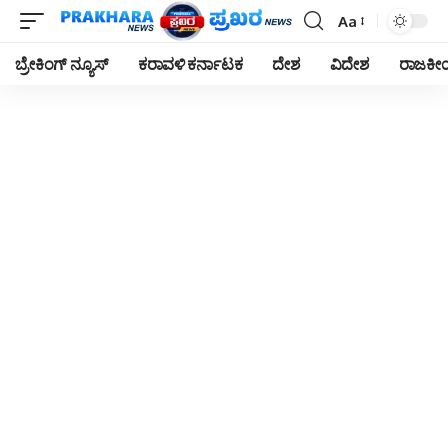
Aa
Font
Resizer
ಬ್ರೇಕಿಂಗ್ ನ್ಯೂಸ್
ಕರಾವಳಿ ಕರ್ನಾಟಕ
ದೇಶ
ವಿದೇಶ
ರಾಜಕ