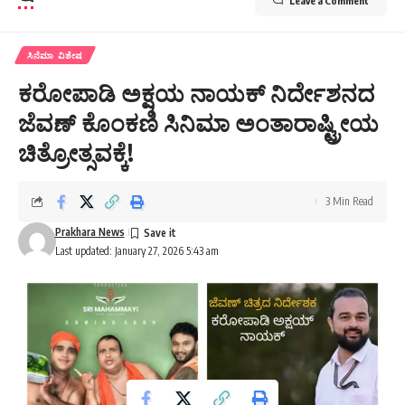
Leave a Comment
ಸಿನೆಮಾ ವಿಶೇಷ
ಕರೋಪಾಡಿ ಅಕ್ಷಯ ನಾಯಕ್ ನಿರ್ದೇಶನದ
ಜೆವಣ್ ಕೊಂಕಣಿ ಸಿನಿಮಾ ಅಂತಾರಾಷ್ಟ್ರೀಯ
ಚಿತ್ರೋತ್ಸವಕ್ಕೆ!
3 Min Read
Prakhara News
Last updated: January 27, 2026 5:43 am