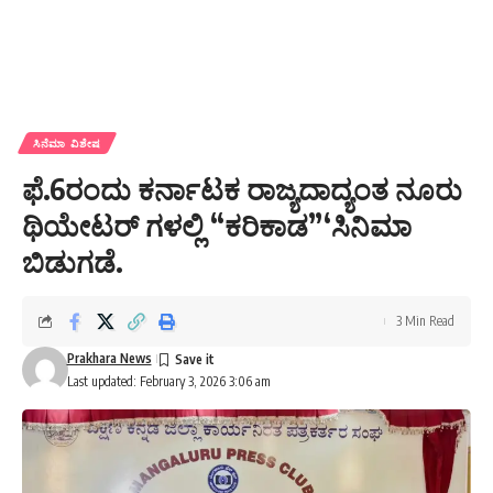
ಸಿನೆಮಾ ವಿಶೇಷ
ಫೆ.6ರಂದು ಕರ್ನಾಟಕ ರಾಜ್ಯದಾದ್ಯಂತ ನೂರು
ಥಿಯೇಟರ್ ಗಳಲ್ಲಿ “ಕರಿಕಾಡ”‘ಸಿನಿಮಾ
ಬಿಡುಗಡೆ.
3 Min Read
Prakhara News
Last updated: February 3, 2026 3:06 am