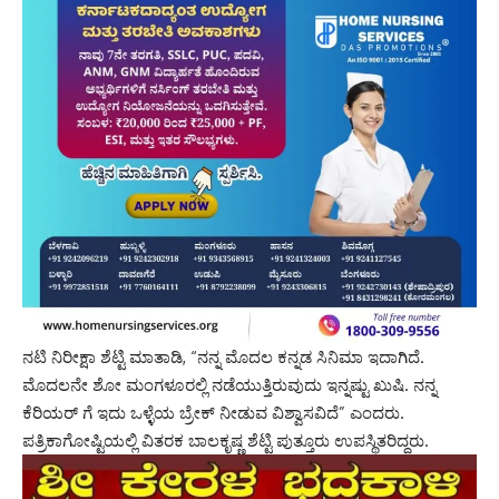
ನಟಿ ನಿರೀಕ್ಷಾ ಶೆಟ್ಟಿ ಮಾತಾಡಿ, “ನನ್ನ ಮೊದಲ ಕನ್ನಡ ಸಿನಿಮಾ ಇದಾಗಿದೆ.
ಮೊದಲನೇ ಶೋ ಮಂಗಳೂರಲ್ಲಿ ನಡೆಯುತ್ತಿರುವುದು ಇನ್ನಷ್ಟು ಖುಷಿ. ನನ್ನ
ಕೆರಿಯರ್ ಗೆ ಇದು ಒಳ್ಳೆಯ ಬ್ರೇಕ್ ನೀಡುವ ವಿಶ್ವಾಸವಿದೆ” ಎಂದರು.
ಪತ್ರಿಕಾಗೋಷ್ಟಿಯಲ್ಲಿ ವಿತರಕ ಬಾಲಕೃಷ್ಣ ಶೆಟ್ಟಿ ಪುತ್ತೂರು ಉಪಸ್ಥಿತರಿದ್ದರು.