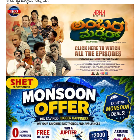
ಕ್ರಮ ಕೈಗೊಳ್ಳಲಾಗುವುದು.