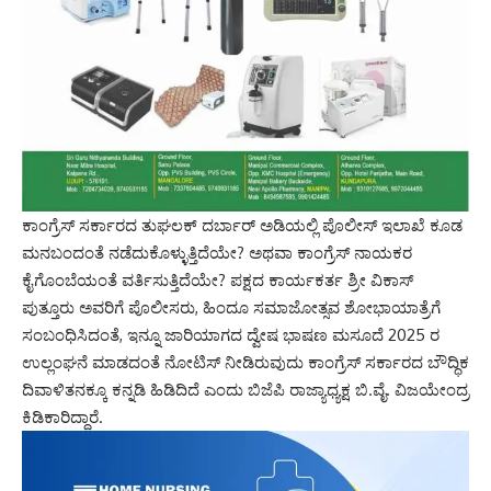
ಕಾಂಗ್ರೆಸ್ ಸರ್ಕಾರದ ತುಘಲಕ್ ದರ್ಬಾರ್ ಅಡಿಯಲ್ಲಿ ಪೊಲೀಸ್ ಇಲಾಖೆ ಕೂಡ
ಮನಬಂದಂತೆ ನಡೆದುಕೊಳ್ಳುತ್ತಿದೆಯೇ? ಅಥವಾ ಕಾಂಗ್ರೆಸ್ ನಾಯಕರ
ಕೈಗೊಂಬೆಯಂತೆ ವರ್ತಿಸುತ್ತಿದೆಯೇ? ಪಕ್ಷದ ಕಾರ್ಯಕರ್ತ ಶ್ರೀ ವಿಕಾಸ್
ಪುತ್ತೂರು ಅವರಿಗೆ ಪೊಲೀಸರು, ಹಿಂದೂ ಸಮಾಜೋತ್ಸವ ಶೋಭಾಯಾತ್ರೆಗೆ
ಸಂಬಂಧಿಸಿದಂತೆ, ಇನ್ನೂ ಜಾರಿಯಾಗದ ದ್ವೇಷ ಭಾಷಣ ಮಸೂದೆ 2025 ರ
ಉಲ್ಲಂಘನೆ ಮಾಡದಂತೆ ನೋಟಿಸ್ ನೀಡಿರುವುದು ಕಾಂಗ್ರೆಸ್ ಸರ್ಕಾರದ ಬೌದ್ಧಿಕ
ದಿವಾಳಿತನಕ್ಕೂ ಕನ್ನಡಿ ಹಿಡಿದಿದೆ ಎಂದು ಬಿಜೆಪಿ ರಾಜ್ಯಾಧ್ಯಕ್ಷ ಬಿ.ವೈ. ವಿಜಯೇಂದ್ರ
ಕಿಡಿಕಾರಿದ್ದಾರೆ.