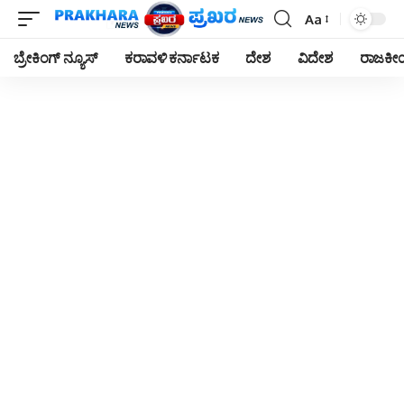
Aa
Font
Resizer
ಬ್ರೇಕಿಂಗ್ ನ್ಯೂಸ್
ಕರಾವಳಿ ಕರ್ನಾಟಕ
ದೇಶ
ವಿದೇಶ
ರಾಜಕ