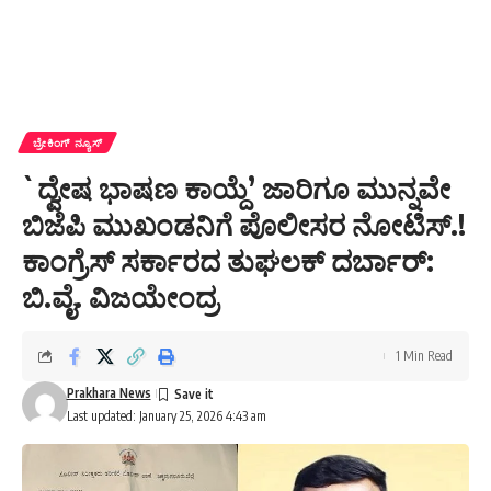
ಬ್ರೇಕಿಂಗ್ ನ್ಯೂಸ್
`ದ್ವೇಷ ಭಾಷಣ ಕಾಯ್ದೆ’ ಜಾರಿಗೂ ಮುನ್ನವೇ
ಬಿಜೆಪಿ ಮುಖಂಡನಿಗೆ ಪೊಲೀಸರ ನೋಟಿಸ್.!
ಕಾಂಗ್ರೆಸ್ ಸರ್ಕಾರದ ತುಘಲಕ್ ದರ್ಬಾರ್:
ಬಿ.ವೈ. ವಿಜಯೇಂದ್ರ
1 Min Read
Prakhara News
Last updated: January 25, 2026 4:43 am