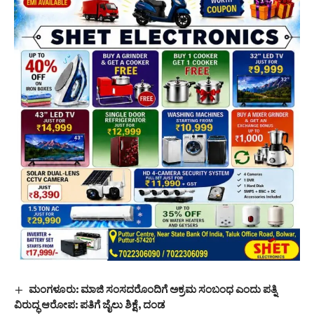
ಮಂಗಳೂರು: ಮಾಜಿ ಸಂಸದರೊಂದಿಗೆ ಅಕ್ರಮ ಸಂಬಂಧ ಎಂದು ಪತ್ನಿ
ವಿರುದ್ಧ ಆರೋಪ: ಪತಿಗೆ ಜೈಲು ಶಿಕ್ಷೆ, ದಂಡ