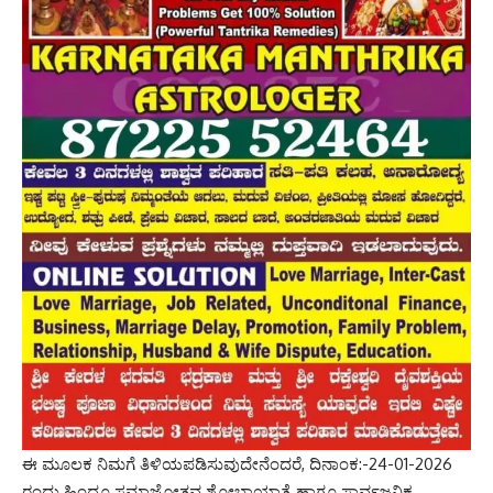
ಈ ಮೂಲಕ ನಿಮಗೆ ತಿಳಿಯಪಡಿಸುವುದೇನೆಂದರೆ, ದಿನಾಂಕ:-24-01-2026
ರಂದು ಹಿಂದೂ ಸಮಾಜೋತ್ಸವ ಶೋಭಾಯಾತ್ರೆ ಹಾಗೂ ಸಾರ್ವಜನಿಕ