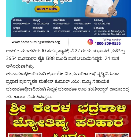
ಆಡಳಿತ ಮಂಡಳಿಯ 10 ಸದಸ್ಯ ಸ್ಥಾನಕ್ಕೆ ಫೆ.22 ರಂದು ಚುನಾವಣೆ ನಡೆದಿತ್ತು.
3654 ಮತದಾರರ ಪೈಕಿ 1388 ಮಂದಿ ಮತ ಚಲಾಯಿಸಿದ್ದರು. 24 ಮತ
ಅಸಿಂಧುವಾಗಿತ್ತು.
ಚುನಾವಣಾಧಿಕಾರಿಯಾಗಿ ಕರ್ನಾಟಕ ಮೀನುಗಾರಿಕಾ ಅಭಿವೃದ್ಧಿ ನಿಗಮದ
ಪ್ರಧಾನ ವ್ಯವಸ್ಥಾಪಕ ಮಹೇಶ್ ಕುಮಾರ್ .ಯು. ಮತ್ತು ಸಹಾಯಕ
ಚುನಾವಣಾಧಿಕಾರಿಯಾಗಿ ನಿವೃತ್ತ ಚುನಾವಣಾ ಉಪ ತಹಶೀಲ್ದಾರ್ ರಾಮಚಂದ್ರ
.ಬಿ. ಕಾರ್ಯ ನಿರ್ವಹಿಸಿದ್ದರು.