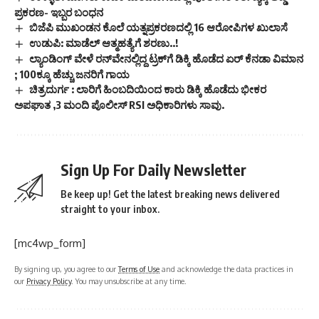
ಪ್ರಕರಣ- ಇಬ್ಬರ ಬಂಧನ
ಬಿಜೆಪಿ ಮುಖಂಡನ ಕೊಲೆ ಯತ್ನಪ್ರಕರಣದಲ್ಲಿ 16 ಆರೋಪಿಗಳ ಖುಲಾಸೆ
ಉಡುಪಿ: ಮಾಡೆಲ್ ಆತ್ಮಹತ್ಯೆಗೆ ಶರಣು..!
ಲ್ಯಾಂಡಿಂಗ್​ ವೇಳೆ ರನ್​ವೇನಲ್ಲಿದ್ದ ಟ್ರಕ್​ಗೆ ಡಿಕ್ಕಿ ಹೊಡೆದ ಏರ್ ಕೆನಡಾ ವಿಮಾನ
; 100ಕ್ಕೂ ಹೆಚ್ಚು ಜನರಿಗೆ ಗಾಯ
ಚಿತ್ರದುರ್ಗ : ಲಾರಿಗೆ ಹಿಂಬದಿಯಿಂದ ಕಾರು ಡಿಕ್ಕಿ ಹೊಡೆದು ಭೀಕರ
ಅಪಘಾತ ,3 ಮಂದಿ ಪೊಲೀಸ್ RSI ಅಧಿಕಾರಿಗಳು ಸಾವು.
Sign Up For Daily Newsletter
Be keep up! Get the latest breaking news delivered
straight to your inbox.
[mc4wp_form]
By signing up, you agree to our
Terms of Use
and acknowledge the data practices in
our
Privacy Policy
. You may unsubscribe at any time.