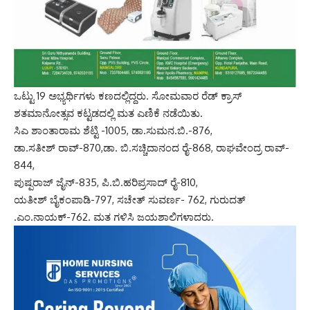
ಒಟ್ಟು 19 ಅಭ್ಯರ್ಥಿಗಳು ಕಣದಲ್ಲಿದ್ದರು. ಸೋಮವಾರ ರೆಡ್ ಕ್ರಾಸ್
ಶತಮಾನೋತ್ಸವ ಕಟ್ಟಡದಲ್ಲಿ ಮತ ಎಣಿಕೆ ನಡೆಯಿತು.
ಸಿಎ ಶಾಂತಾರಾಮ ಶೆಟ್ಟಿ -1005, ಡಾ.ಸುಮನ.ಬಿ.-876,
ಡಾ.ಸತೀಶ್ ರಾವ್-870,ಡಾ. ಬಿ.ಸಚ್ಚಿದಾನಂದ ರೈ-868, ರಾಘವೇಂದ್ರ ರಾವ್-
844,
ಪುಷ್ಪರಾಜ್ ಜೈನ್-835, ಪಿ.ಬಿ.ಹರಿಪ್ರಸಾದ್ ರೈ-810,
ಯತೀಶ್ ಬೈಕಂಪಾಡಿ-797, ಸಚೇತ್ ಸುವರ್ಣ- 762, ಗುರುದತ್
.ಎಂ.ನಾಯಕ್-762. ಮತ ಗಳಿಸಿ ಜಯಶಾಲಿಗಳಾದರು.