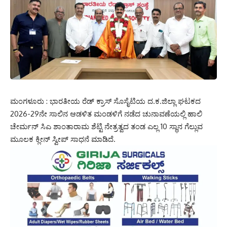
ಮಂಗಳೂರು : ಭಾರತೀಯ ರೆಡ್ ಕ್ರಾಸ್ ಸೊಸೈಟಿಯ ದ.ಕ.ಜಿಲ್ಲಾ ಘಟಕದ
2026-29ನೇ ಸಾಲಿನ ಆಡಳಿತ ಮಂಡಳಿಗೆ ನಡೆದ ಚುನಾವಣೆಯಲ್ಲಿ ಹಾಲಿ
ಚೇರ್ಮನ್ ಸಿಎ ಶಾಂತಾರಾಮ ಶೆಟ್ಟಿ ನೇತ್ರತ್ವದ ತಂಡ ಎಲ್ಲ 10 ಸ್ಥಾನ ಗೆಲ್ಲುವ
ಮೂಲಕ ಕ್ಲೀನ್ ಸ್ವೀಪ್ ಸಾಧನೆ ಮಾಡಿದೆ.