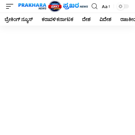
Aa
Font
Resizer
ಬ್ರೇಕಿಂಗ್ ನ್ಯೂಸ್
ಕರಾವಳಿ ಕರ್ನಾಟಕ
ದೇಶ
ವಿದೇಶ
ರಾಜಕ