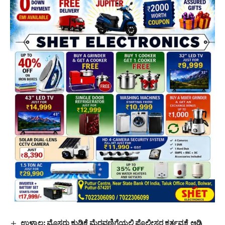
ಉಳ್ಳಾಲ: ಮೊಸರು ಕುಡಿಕೆ ಮೆರವಣಿಗೆಯಲ್ಲಿ ಪೊಲೀಸರ ಕರ್ತವ್ಯಕ್ಕೆ ಅಡ್ಡಿ