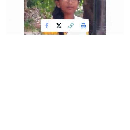
ವಿಟ್ಲ: ಕೊಡಂಗಾಯಿ ಬಳಿಯ ಮೂರುಕಜೆ ಎಂಬಲ್ಲಿನ ವಿದ್ಯಾಸಂಸ್ಥೆಯಲ್ಲಿನ 10
ನೇ ತರಗತಿಯ ವಿದ್ಯಾರ್ಥಿನಿಯ ಮೃತದೇಹ ಕೆರೆಯಲ್ಲಿ ಪತ್ತೆಯಾದ ಘಟನೆ
ನಡೆದಿದೆ.