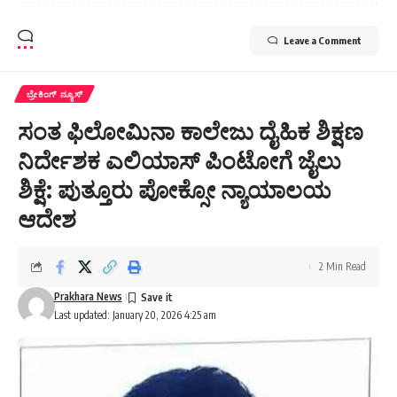
Leave a Comment
ಬ್ರೇಕಿಂಗ್ ನ್ಯೂಸ್
ಸಂತ ಫಿಲೋಮಿನಾ ಕಾಲೇಜು ದೈಹಿಕ ಶಿಕ್ಷಣ
ನಿರ್ದೇಶಕ ಎಲಿಯಾಸ್ ಪಿಂಟೋಗೆ ಜೈಲು
ಶಿಕ್ಷೆ: ಪುತ್ತೂರು ಪೋಕ್ಸೋ ನ್ಯಾಯಾಲಯ
ಆದೇಶ
2 Min Read
Prakhara News
Last updated: January 20, 2026 4:25 am