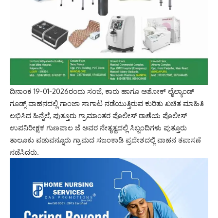
ದಿನಾಂಕ 19-01-2026ರಂದು ಸಂಜೆ, ಕಾರು ಹಾಗೂ ಅಶೋಕ್ ಲೈಲ್ಯಾಂಡ್
ಗೂಡ್ಸ್ ವಾಹನದಲ್ಲಿ ಗಾಂಜಾ ಸಾಗಾಟ ನಡೆಯುತ್ತಿರುವ ಕುರಿತು ಖಚಿತ ಮಾಹಿತಿ
ಲಭಿಸಿದ ಹಿನ್ನೆಲೆ, ಪುತ್ತೂರು ಗ್ರಾಮಾಂತರ ಪೊಲೀಸ್‌ ಠಾಣೆಯ ಪೊಲೀಸ್
ಉಪನಿರೀಕ್ಷಕ ಗುಣಪಾಲ ಜೆ ಅವರ ನೇತೃತ್ವದಲ್ಲಿ ಸಿಬ್ಬಂದಿಗಳು ಪುತ್ತೂರು
ತಾಲೂಕು ಪಡುವನ್ನೂರು ಗ್ರಾಮದ ಸಜಂಕಾಡಿ ಪ್ರದೇಶದಲ್ಲಿ ವಾಹನ ತಪಾಸಣೆ
ನಡೆಸಿದರು.