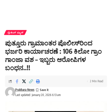
ಬ್ರೇಕಿಂಗ್ ನ್ಯೂಸ್
ಪುತ್ತೂರು ಗ್ರಾಮಾಂತರ ಪೊಲೀಸ್‌ರಿಂದ
ಭರ್ಜರಿ ಕಾರ್ಯಾಚರಣೆ : 106 ಕಿಲೋ ಗ್ರಾಂ
ಗಾಂಜಾ ವಶ – ಇಬ್ಬರು ಆರೋಪಿಗಳ
ಬಂಧನ..!!
2 Min Read
Prakhara News
Last updated: January 20, 2026 6:13 am