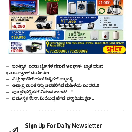
ಬಂಟ್ವಾಳ: ಎರಡು ಬೈಕ್‌ಗಳ ನಡುವೆ ಅಪಘಾತ- ಖ್ಯಾತ ಯುವ
ಛಾಯಾಗ್ರಾಹಕ ದುರ್ಮರಣ
ವಿಟ್ಲ: ಇಂಟೀರಿಯರ್ ಡಿಸೈನರ್ ಆತ್ಮಹತ್ಯೆ
ಅಪ್ರಾಪ್ತ ಬಾಲಕನನ್ನು ಅಪಹರಿಸಿದ ಮಹಿಳೆಯ ಬಂಧನ..!!
ಪುತ್ತೂರಿನಲ್ಲಿ ಜೆಟ್ ವಿಮಾನ ಹಾರಾಟ…!!
ಧರ್ಮಸ್ಥಳ ಕೇಸ್: ವೀರೇಂದ್ರ ಹೆಗಡೆ ಫಸ್ಟ್ ರಿಯಾಕ್ಷನ್ ..!
Sign Up For Daily Newsletter