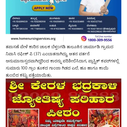
ತಪಾಸಣೆ ವೇಳೆ ಕಾರಿನ ಚಾಲಕ ಬೆಳ್ತಂಗಡಿ ತಾಲೂಕಿನ ಚಾರ್ಮಾಡಿ ಗ್ರಾಮದ
ನಿವಾಸಿ ರಫೀಕ್ ಪಿ (37) ಎಂಬಾತನಾಗಿದ್ದು, ಆತನ ವರ್ತನೆ
ಅನುಮಾನಾಸ್ಪದವಾಗಿದ್ದರಿಂದ ಕಾರನ್ನು ಪರಿಶೀಲಿಸಿದಾಗ, ಪ್ಲಾಸ್ಟಿಕ್ ಕವರ್‌ಗಳಲ್ಲಿ
ಸುಮಾರು 100 ಗ್ರಾಂ ತೂಕದ ಗಾಂಜಾ ಗಿಡದ ಎಲೆ, ಹೂ ಹಾಗೂ ಕಾಯಿ
ತುಂಬಿದ ಕಟ್ಟು ಪತ್ತೆಯಾಯಿತು.