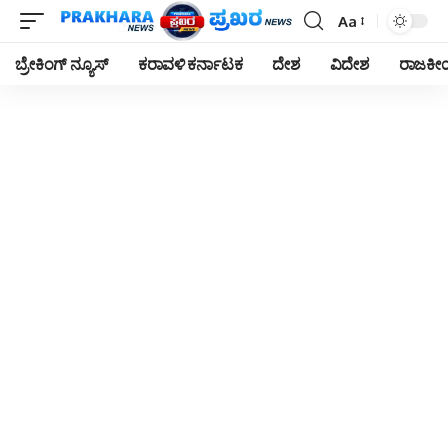
Aa
Font
Resizer
ಬ್ರೇಕಿಂಗ್ ನ್ಯೂಸ್
ಕರಾವಳಿ ಕರ್ನಾಟಕ
ದೇಶ
ವಿದೇಶ
ರಾಜಕ