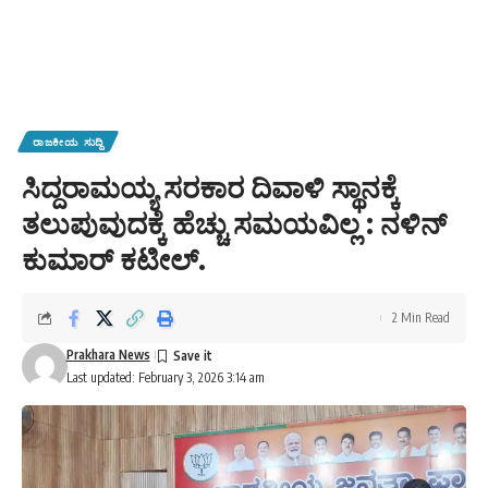
ರಾಜಕೀಯ ಸುದ್ದಿ
ಸಿದ್ದರಾಮಯ್ಯ ಸರಕಾರ ದಿವಾಳಿ ಸ್ಥಾನಕ್ಕೆ
ತಲುಪುವುದಕ್ಕೆ ಹೆಚ್ಚು ಸಮಯವಿಲ್ಲ : ನಳಿನ್
ಕುಮಾರ್ ಕಟೀಲ್.
2 Min Read
Prakhara News
Last updated: February 3, 2026 3:14 am