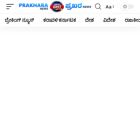
Aa
Font
Resizer
ಬ್ರೇಕಿಂಗ್ ನ್ಯೂಸ್
ಕರಾವಳಿ ಕರ್ನಾಟಕ
ದೇಶ
ವಿದೇಶ
ರಾಜಕ