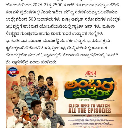
ಯೋಜನೆಯಿಂದ 2026-27ಕ್ಕೆ 2500 ಕೋಟಿ ರೂ ಅನುದಾನವನ್ನು ಪಡೆದಿದೆ.
ಕರಾವಳಿ ಪ್ರದೇಶಗಳಲ್ಲಿ ಮೀನುಗಾರಿಕಾ ಮೌಲ್ಯ ಸರಪಳಿಯನ್ನು ಬಲಪಡಿಸುವ
ಉದ್ದೇಶದಿಂದ 500 ಜಲಾಶಯಗಳು ಮತ್ತು ಅಮೃತ್ ಸರೋವರಗಳ ಏಕೀಕೃತ
ಅಭಿವೃದ್ಧಿಗೆ ಹಾಕಿರುವ ಯೋಜನೆಯಡಿಯಲ್ಲಿ ಸ್ಪಾರ್ಟ್ ಅಪ್ ಗಳು, ಮಹಿಳಾ
ನೇತೃತ್ವದ ಗುಂಪುಗಳು ಹಾಗೂ ಮೀನುಗಾರರ ಉತ್ಪಾದಕ ಸಂಸ್ಥೆಗಳು
ಭಾಗವಹಿಸುವ ಮೂಲಕ ಮಾರುಕಟ್ಟೆ ಸಂಪರ್ಕವನ್ನು ಸುಧಾರಿಸುವ ಕ್ರಮ
ಕೈಗೊಳ್ಳಲಾಗಿದೆ,ಜೊತೆಗೆ ತೆಂಗು, ಶ್ರೀಗಂಧ, ರೇಷ್ಮೆ ಬೆಳೆಯಲ್ಲಿ ಕರ್ನಾಟಕ
ದೇಶದಲ್ಲಿಯೇ ನಂಬರ್ 1 ಸ್ಥಾನದಲ್ಲಿದೆ. ಗೋಡಂಬಿ ಉತ್ಪಾದನೆಯಲ್ಲಿ ಟಾಪ್ 5
ನೇ ಸ್ಥಾನದಲ್ಲಿದೆ ಎಂದು ಹೇಳಿದರು.