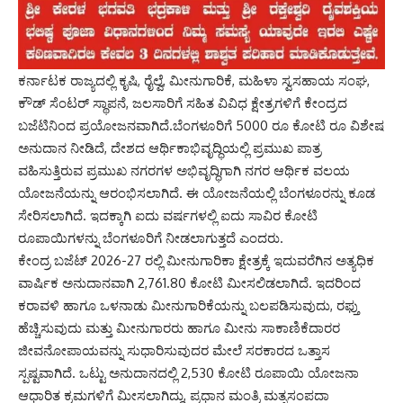
ಕರ್ನಾಟಕ ರಾಜ್ಯದಲ್ಲಿ ಕೃಷಿ, ರೈಲ್ವೆ, ಮೀನುಗಾರಿಕೆ, ಮಹಿಳಾ ಸ್ವಸಹಾಯ ಸಂಘ,
ಕೌಡ್ ಸೆಂಟರ್ ಸ್ಥಾಪನೆ, ಜಲಸಾರಿಗೆ ಸಹಿತ ವಿವಿಧ ಕ್ಷೇತ್ರಗಳಿಗೆ ಕೇಂದ್ರದ
ಬಜೆಟಿನಿಂದ ಪ್ರಯೋಜನವಾಗಿದೆ.ಬೆಂಗಳೂರಿಗೆ 5000 ರೂ ಕೋಟಿ ರೂ ವಿಶೇಷ
ಅನುದಾನ ನೀಡಿದೆ, ದೇಶದ ಆರ್ಥಿಕಾಭಿವೃದ್ಧಿಯಲ್ಲಿ ಪ್ರಮುಖ ಪಾತ್ರ
ವಹಿಸುತ್ತಿರುವ ಪ್ರಮುಖ ನಗರಗಳ ಅಭಿವೃದ್ಧಿಗಾಗಿ ನಗರ ಆರ್ಥಿಕ ವಲಯ
ಯೋಜನೆಯನ್ನು ಆರಂಭಿಸಲಾಗಿದೆ. ಈ ಯೋಜನೆಯಲ್ಲಿ ಬೆಂಗಳೂರನ್ನು ಕೂಡ
ಸೇರಿಸಲಾಗಿದೆ. ಇದಕ್ಕಾಗಿ ಐದು ವರ್ಷಗಳಲ್ಲಿ ಐದು ಸಾವಿರ ಕೋಟಿ
ರೂಪಾಯಿಗಳನ್ನು ಬೆಂಗಳೂರಿಗೆ ನೀಡಲಾಗುತ್ತದೆ ಎಂದರು.
ಕೇಂದ್ರ ಬಜೆಟ್ 2026-27 ರಲ್ಲಿ ಮೀನುಗಾರಿಕಾ ಕ್ಷೇತ್ರಕ್ಕೆ ಇದುವರೆಗಿನ ಅತ್ಯಧಿಕ
ವಾರ್ಷಿಕ ಅನುದಾನವಾಗಿ 2,761.80 ಕೋಟಿ ಮೀಸಲಿಡಲಾಗಿದೆ. ಇದರಿಂದ
ಕರಾವಳಿ ಹಾಗೂ ಒಳನಾಡು ಮೀನುಗಾರಿಕೆಯನ್ನು ಬಲಪಡಿಸುವುದು, ರಫ್ತು
ಹೆಚ್ಚಿಸುವುದು ಮತ್ತು ಮೀನುಗಾರರು ಹಾಗೂ ಮೀನು ಸಾಕಾಣಿಕೆದಾರರ
ಜೀವನೋಪಾಯವನ್ನು ಸುಧಾರಿಸುವುದರ ಮೇಲೆ ಸರಕಾರದ ಒತ್ತಾಸ
ಸ್ಪಷ್ಟವಾಗಿದೆ. ಒಟ್ಟು ಅನುದಾನದಲ್ಲಿ 2,530 ಕೋಟಿ ರೂಪಾಯಿ ಯೋಜನಾ
ಆಧಾರಿತ ಕ್ರಮಗಳಿಗೆ ಮೀಸಲಾಗಿದ್ದು, ಪ್ರಧಾನ ಮಂತ್ರಿ ಮತ್ಸಸಂಪದಾ