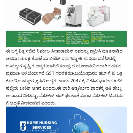
ಈ ಬಗ್ಗೆ ವಿತ್ತ ಸಚಿವೆ ನಿರ್ಮಲ ಸೀತಾರಾಮನ್ ರವರನ್ನು ಶ್ಲಾಘಿಸಿ ಮಾತನಾಡಿದ
ಅವರು 53.ಲಕ್ಷ ಕೋಟೆಯ ಬಜೆಟ್ ಇದಾಗಿದ್ದು ಈ ಬಾರಿಯ ಬಜೆಟ್‌ನಲ್ಲಿ
ಉದ್ಯೋಗ ಸೃಷ್ಟಿ ಗೆ ಆದ್ಯತೆಯಾಗಿದೆ,ಕೇಂದ್ರ ದ ಯೋಜನೆಯಿಂದಾಗಿ ಬಡತನ
ಪ್ರಮಾಣ ಇಳಿಖೆಯಾಗಿದೆ.GST ಸರಳಿಕರಣ,ಬಯೋಫಾರಂ ಹಬ್ ಗೆ 10 ಲಕ್ಷ
ಕೋಟಿ,ಉದ್ಯೋಗ ,ಕೃಷಿಗೆ ಆದ್ಯತೆ. ಹಾಗೂ 2047 ಕ್ಕೆ ವಿಕಸಿತ ಭಾರತದ ಕಡೆಗೆ
ಹೆಜ್ಜೆಯ ಬಜೆಟ್ ಆಗಿದೆ ಎಂದರು.ಈ ಬಾರಿ ಆತ್ಮನಿರ್ಭರ ಭಾರತಕ್ಕೆ ಅತಿ ಹೆಚ್ಚು
ಅನುದಾನ ನೀಡಿದ್ದು , ಮೆಡಿಕಲ್ ಹಬ್ ಘೋಷಣೆಯಿಂದ ಮೆಡಿಕಲ್ ಟೂರಿಸಂ
ಗೆ ಆದ್ಯತೆ ನೀಡಲಾಗಿದೆ ಎಂದರು.