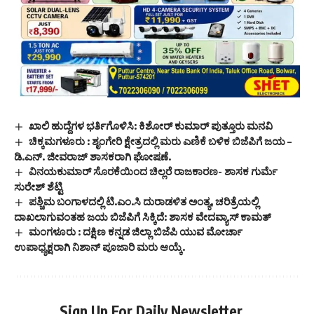
ಖಾಲಿ ಹುದ್ದೆಗಳ ಭರ್ತಿಗೊಳಿಸಿ: ಕಿಶೋರ್ ಕುಮಾರ್ ಪುತ್ತೂರು ಮನವಿ
ಚಿಕ್ಕಮಗಳೂರು : ಶೃಂಗೇರಿ ಕ್ಷೇತ್ರದಲ್ಲಿ ಮರು ಎಣಿಕೆ ಬಳಿಕ ಬಿಜೆಪಿಗೆ ಜಯ –
ಡಿ.ಎನ್. ಜೀವರಾಜ್ ಶಾಸಕರಾಗಿ ಘೋಷಣೆ.
ವಿನಯಕುಮಾರ್ ಸೊರಕೆಯಿಂದ ಚಿಲ್ಲರೆ ರಾಜಕಾರಣ- ಶಾಸಕ ಗುರ್ಮೆ
ಸುರೇಶ್ ಶೆಟ್ಟಿ
ಪಶ್ಚಿಮ ಬಂಗಾಳದಲ್ಲಿ ಟಿ.ಎಂ.ಸಿ ದುರಾಡಳಿತ ಅಂತ್ಯ, ಚರಿತ್ರೆಯಲ್ಲಿ
ದಾಖಲಾಗುವಂತಹ ಜಯ ಬಿಜೆಪಿಗೆ ಸಿಕ್ಕಿದೆ: ಶಾಸಕ ವೇದವ್ಯಾಸ್ ಕಾಮತ್
ಮಂಗಳೂರು : ದಕ್ಷಿಣ ಕನ್ನಡ ಜಿಲ್ಲಾ ಬಿಜೆಪಿ ಯುವ ಮೋರ್ಚಾ
ಉಪಾಧ್ಯಕ್ಷರಾಗಿ ನಿಶಾನ್ ಪೂಜಾರಿ ಮರು ಆಯ್ಕೆ.
Sign Up For Daily Newsletter