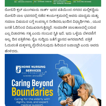
ರೋಟರಿ ಕ್ಲಬ್ ಮಂಗಳೂರು ನಾರ್ತ್ ಇದರ ವತಿಯಿಂದ ನಗರದ ಮಲ್ಲಿಕಟ್ಟೆಯ
ರೋಟರಿ ಬಾಲ ಭವನದಲ್ಲಿ ನಡೆದ ಕಾರ್ಯಕ್ರಮದಲ್ಲಿ ಅವರು ಮಾಧ್ಯಮ ಮತ್ತು
ಸಮಾಜ ವಿಷಯದ ಬಗ್ಗೆ ಉಪನ್ಯಾಸ ನೀಡಿದರು,ಇಂದಿನ ವಿಧ್ಯಾರ್ಥಿಗಳು , ಯುವ
ಜನತೆ ಓದಿನಿಂದ ವಿಮುಖರಾಗುತ್ತಿದ್ದಾರೆ. ಸಾಮಾಜಿಕ ಜಾಲತಾಣದಲ್ಲಿ ಬರುವ
ಎಲ್ಲ ವಿಚಾರಗಳು ಸತ್ಯ ಎಂದು ನಂಬುವ ಸ್ಥಿತಿ ಇದೆ. ಇದು ಒಳ್ಳೆಯ ಬೆಳವಣಿಗೆ
ಅಲ್ಲ. ದಿನ ಪತ್ರಿಕೆಗಳು ನೈಜ ಸುದ್ದಿಯ ಜತೆಗೆ ಜ್ಞಾನದ ಆಗರವಾಗಿದೆ. ಪತ್ರಿಕೆ
ಓದುವಂತೆ ಮಕ್ಕಳನ್ನು ಪ್ರೇರೇಪಿಸುವುದು ಹಿರಿಯರ ಜವಾಬ್ದಾರಿ ಎಂದು ಅವರು
ಹೇಳಿದರು.