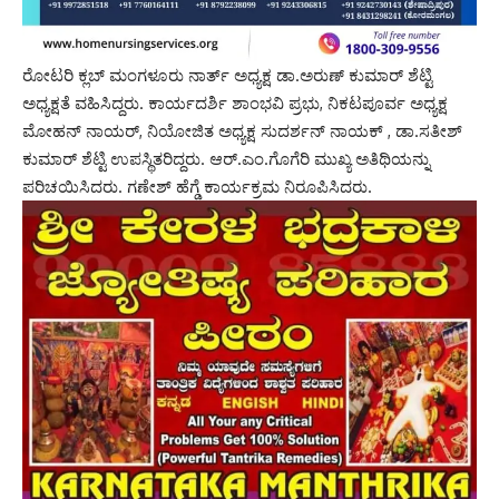
ರೋಟರಿ ಕ್ಲಬ್ ಮಂಗಳೂರು ನಾರ್ತ್ ಅಧ್ಯಕ್ಷ ಡಾ.ಅರುಣ್ ಕುಮಾರ್ ಶೆಟ್ಟಿ
ಅಧ್ಯಕ್ಷತೆ ವಹಿಸಿದ್ದರು. ಕಾರ್ಯದರ್ಶಿ ಶಾಂಭವಿ ಪ್ರಭು, ನಿಕಟಪೂರ್ವ ಅಧ್ಯಕ್ಷ
ಮೋಹನ್ ನಾಯರ್, ನಿಯೋಜಿತ ಅಧ್ಯಕ್ಷ ಸುದರ್ಶನ್ ನಾಯಕ್ , ಡಾ.ಸತೀಶ್
ಕುಮಾರ್ ಶೆಟ್ಟಿ ಉಪಸ್ಥಿತರಿದ್ದರು. ಆರ್.ಎಂ.ಗೊಗೆರಿ ಮುಖ್ಯ ಅತಿಥಿಯನ್ನು
ಪರಿಚಯಿಸಿದರು. ಗಣೇಶ್ ಹೆಗ್ಡೆ ಕಾರ್ಯಕ್ರಮ ನಿರೂಪಿಸಿದರು.