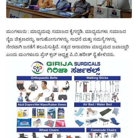
ಮಂಗಳೂರು : ಮಾಧ್ಯಮವು ಸಮಾಜದ ಕೈಗನ್ನಡಿ. ಮಾಧ್ಯಮಗಳು ಸಮಾಜದ
ನೈಜ ಚಿತ್ರಣವನ್ನು, ಆಗುಹೋಗುಗಳನ್ನು, ಸಾಧನೆ ಮತ್ತು ಸಮಸ್ಯೆಗಳನ್ನು
ನೇರವಾಗಿ ಜನತೆಗೆ ತಲುಪಿಸುತ್ತಿವೆ. ಸತ್ಯದ ಅನಾವರಣ ಮಾಧ್ಯಮದ ಜವಾಬ್ದಾರಿ
ಎಂದು ಮಂಗಳೂರು ಪ್ರೆಸ್ ಕ್ಲಬ್ ಅಧ್ಯಕ್ಷ ಪಿ.ಬಿ.ಹರೀಶ್ ರೈ ಹೇಳಿದರು.