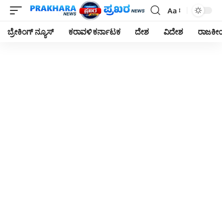
Aa
Font
Resizer
ಬ್ರೇಕಿಂಗ್ ನ್ಯೂಸ್
ಕರಾವಳಿ ಕರ್ನಾಟಕ
ದೇಶ
ವಿದೇಶ
ರಾಜಕ