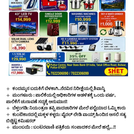
ಕಂದಮ್ಮನ ಬದುಕಿಗೆ ಬೆಳಕಾಗಿ..ನೆರವಿನ ನಿರೀಕ್ಷೆಯಲ್ಲಿ ಶಿವಾನ್ಶಿ
ಮಂಗಳೂರು : ಪಾಲಿಕೆಯಲ್ಲಿ ಅಧಿಕಾರಿಗಳ ಆಡಳಿತಕ್ಕೆ ಒಂದು ವರ್ಷ,
ಪಾಲಿಕೆಗೆ ಚುನಾವಣೆ ಸದ್ಯಕ್ಕೆ ಅನುಮಾನ!
ಬೆಳ್ತಂಗಡಿ: ನಿಯಂತ್ರಣ ತಪ್ಪಿ ಪಾದಚಾರಿಗಳ ಮೇಲೆ ಪಲ್ಟಿಯಾದ ಓಮ್ನಿ ಕಾರು
ಕುಂಟಿಕಾನದಲ್ಲಿ ಮಕ್ಕಳ ಕಳ್ಳರು: ವೈರಲ್ ಲೇಡಿ ವಾಯ್ಸ್ ಹಿಂದಿನ ಅಸಲಿ ಸತ್ಯ
ಬಿಚ್ಚಿಟ್ಟ ಕಮಿಷನ‌ರ್
ಮುಂಬಯಿ : ಬಂಟರವಾಣಿ ಪತ್ರಿಕೆಯ ಸಂಪಾದಕರ ಮೇಲೆ ಹಲ್ಲೆ….!!