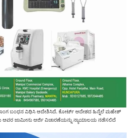
ಯಾಂಗ ಬಂಧನ ವಿಧಿಸಿ ಆದೇಶಿಸಿದೆ. ಕೋರ್ಟ್ ಆದೇಶದ ಹಿನ್ನೆಲೆ ಮಹೇಶ್
ಂದು ಅವರ ಜಾಮೀನು ಅರ್ಜಿ ವಿಚಾರಣೆಯನ್ನು ನ್ಯಾಯಾಲಯ ನಡೆಸಲಿದೆ