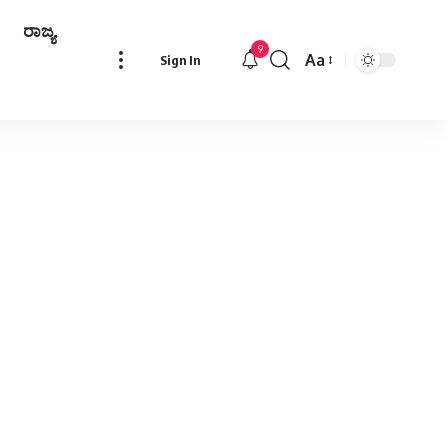
ರಾಜ್ಯ
9
Aa
Sign In
Font
Resizer