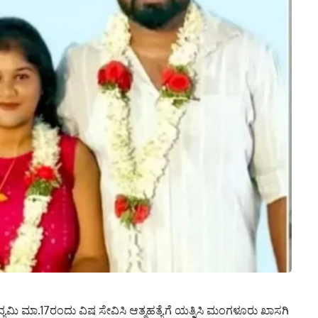
ಯಮಿ ಮಾ.17ರಂದು ವಿಷ ಸೇವಿಸಿ ಆತ್ಮಹತ್ಯೆಗೆ ಯತ್ನಿಸಿ ಮಂಗಳೂರು ಖಾಸಗಿ