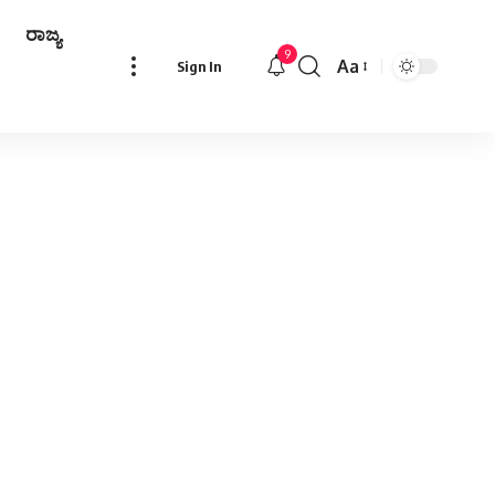
ರಾಜ್ಯ
9
Aa
Sign In
Font
Resizer