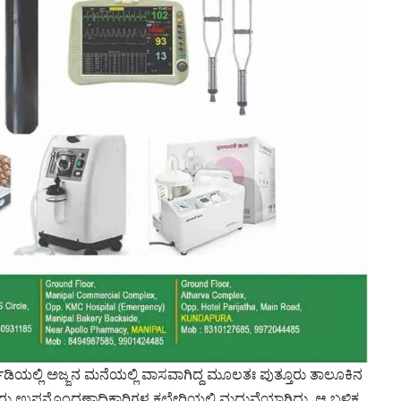
ಡಿಯಲ್ಲಿ ಅಜ್ಜನ ಮನೆಯಲ್ಲಿ ವಾಸವಾಗಿದ್ದ ಮೂಲತಃ ಪುತ್ತೂರು ತಾಲೂಕಿನ
ಪುತ್ತೂರು ಉಪನೊಂದಣಾಧಿಕಾರಿಗಳ ಕಛೇರಿಯಲ್ಲಿ ಮದುವೆಯಾಗಿದ್ದು, ಆ ಬಳಿಕ