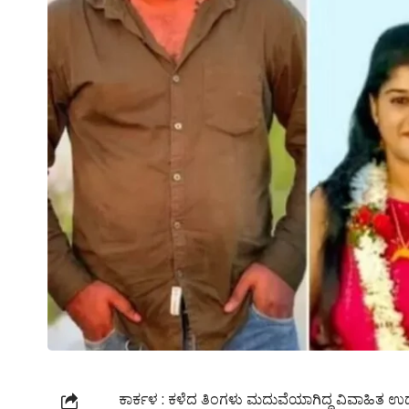
ಕಾರ್ಕಳ : ಕಳೆದ ತಿಂಗಳು ಮದುವೆಯಾಗಿದ್ದ ವಿವಾಹಿತ ಉದ್