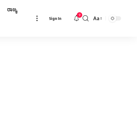
ರಾಜ್ಯ
9
Aa
Sign In
Font
Resizer