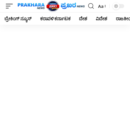
Aa
Font
Resizer
ಬ್ರೇಕಿಂಗ್ ನ್ಯೂಸ್
ಕರಾವಳಿ ಕರ್ನಾಟಕ
ದೇಶ
ವಿದೇಶ
ರಾಜಕ