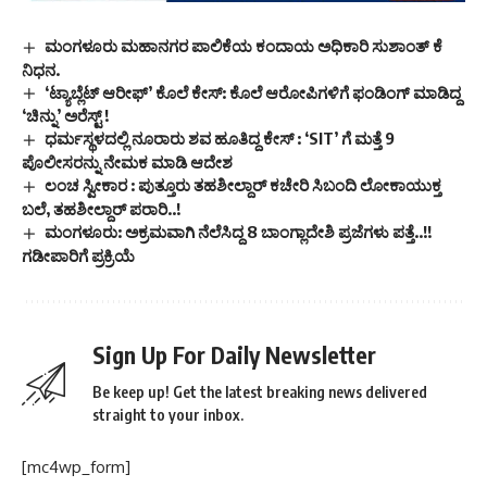
ಮಂಗಳೂರು ಮಹಾನಗರ ಪಾಲಿಕೆಯ ಕಂದಾಯ ಅಧಿಕಾರಿ ಸುಶಾಂತ್ ಕೆ
ನಿಧನ.
‘ಟ್ಯಾಬ್ಲೆಟ್ ಆರೀಫ್’ ಕೊಲೆ ಕೇಸ್: ಕೊಲೆ ಆರೋಪಿಗಳಿಗೆ ಫಂಡಿಂಗ್ ಮಾಡಿದ್ದ
‘ಚಿನ್ನು’ ಅರೆಸ್ಟ್ !
ಧರ್ಮಸ್ಥಳದಲ್ಲಿ ನೂರಾರು ಶವ ಹೂತಿದ್ದ ಕೇಸ್ : ‘SIT’ ಗೆ ಮತ್ತೆ 9
ಪೊಲೀಸರನ್ನು ನೇಮಕ ಮಾಡಿ ಆದೇಶ
ಲಂಚ ಸ್ವೀಕಾರ : ಪುತ್ತೂರು ತಹಶೀಲ್ದಾರ್ ಕಚೇರಿ ಸಿಬಂದಿ ಲೋಕಾಯುಕ್ತ
ಬಲೆ, ತಹಶೀಲ್ದಾರ್ ಪರಾರಿ..!
ಮಂಗಳೂರು: ಅಕ್ರಮವಾಗಿ ನೆಲೆಸಿದ್ದ 8 ಬಾಂಗ್ಲಾದೇಶಿ ಪ್ರಜೆಗಳು ಪತ್ತೆ..!!
ಗಡೀಪಾರಿಗೆ ಪ್ರಕ್ರಿಯೆ
Sign Up For Daily Newsletter
Be keep up! Get the latest breaking news delivered
straight to your inbox.
[mc4wp_form]