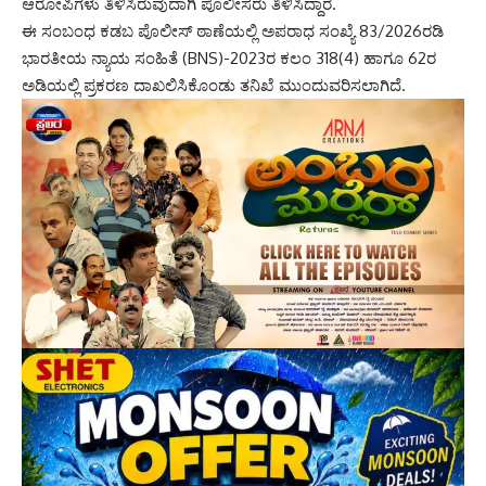
ಆರೋಪಿಗಳು ತಿಳಿಸಿರುವುದಾಗಿ ಪೊಲೀಸರು ತಿಳಿಸಿದ್ದಾರೆ.
ಈ ಸಂಬಂಧ ಕಡಬ ಪೊಲೀಸ್ ಠಾಣೆಯಲ್ಲಿ ಅಪರಾಧ ಸಂಖ್ಯೆ 83/2026ರಡಿ
ಭಾರತೀಯ ನ್ಯಾಯ ಸಂಹಿತೆ (BNS)-2023ರ ಕಲಂ 318(4) ಹಾಗೂ 62ರ
ಅಡಿಯಲ್ಲಿ ಪ್ರಕರಣ ದಾಖಲಿಸಿಕೊಂಡು ತನಿಖೆ ಮುಂದುವರಿಸಲಾಗಿದೆ.