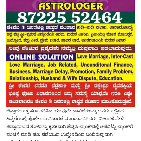
ಚಿನ್ನಾಭರಣಕ್ಕೆ ಸಂಬಂಧಿಸಿದ ಯಾವುದೇ ದಾಖಲೆಗಳನ್ನು ಅವರು ಸಲ್ಲಿಸದ
ಹಿನ್ನೆಲೆಯಲ್ಲಿ ಪೊಲೀಸರು ವಿಚಾರಣೆ ಮುಂದುವರಿಸಿದರು. ವಿಚಾರಣೆ ವೇಳೆ
ಚಿನ್ನಾಭರಣದ ತೂಕವನ್ನು ಕೃತಕವಾಗಿ ಹೆಚ್ಚಿಸಿ ಬ್ಯಾಂಕ್‌ನಲ್ಲಿ ಅಡವಿಟ್ಟು ಬ್ಯಾಂಕ್‌ಗೆ
ವಂಚನೆ ಮಾಡಿ ಹಣ ಪಡೆಯುವ ಉದ್ದೇಶದಿಂದ ಬಂದಿರುವುದಾಗಿ