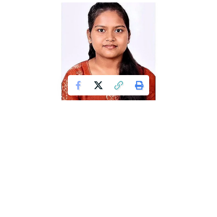
ಮಂಗಳೂರು: ಕೆಲಸಕ್ಕೆಂದು ಮನೆಯಿಂದ ತೆರಳಿದ್ದ 23 ವರ್ಷದ ಲ್ಯಾಬ್
ಟೆಕ್ನಿಷಿಯನ್‌ ಯುವತಿ ನಾಪತ್ತೆಯಾಗಿರುವ ಘಟನೆ ಬೆಳಕಿಗೆ ಬಂದಿದ್ದು, ಈ
ಸಂಬಂಧ ಪಾಂಡೇಶ್ವರ ಪೊಲೀಸ್ ಠಾಣೆಯಲ್ಲಿ ಪ್ರಕರಣ ದಾಖಲಾಗಿದೆ.