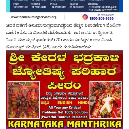
ಅವರ ವರ್ತನೆ ಅನುಮಾನಾಸ್ಪದವಾಗಿದ್ದರಿಂದ ಹೆಚ್ಚಿನ ವಿಚಾರಣೆಗಾಗಿ ಪೊಲೀಸ್‌
ಠಾಣೆಗೆ ಕರೆತಂದು ವಿಚಾರಣೆ ನಡೆಸಲಾಯಿತು. ಆಗ ಅವರು ಉಪ್ಪಿನಂಗಡಿ
ನಿವಾಸಿ ಮಹಮ್ಮದ್ ಫಾಯಿಝ್ (20) ಹಾಗೂ ಬಂಟ್ವಾಳ ಕಸಬಾ ನಿವಾಸಿ
ಮೊಹಮ್ಮದ್ ಮುರ್ಷಿದ್ (45) ಎಂದು ಗುರುತಿಸಲಾಯಿತು.