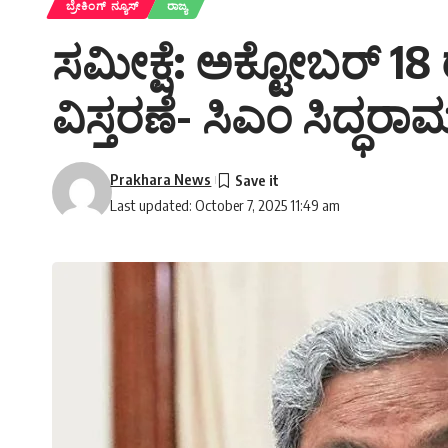
ಬ್ರೇಕಿಂಗ್ ನ್ಯೂಸ್
ರಾಜ್ಯ
ಸಮೀಕ್ಷೆ: ಅಕ್ಟೋಬರ್ 18 
ವಿಸ್ತರಣೆ- ಸಿಎಂ ಸಿದ್ಧ
Prakhara News
Last updated: October 7, 2025 11:49 am