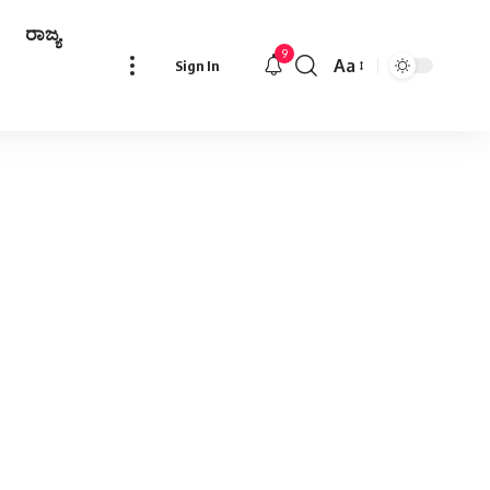
ರಾಜ್ಯ
9
Aa
Sign In
Font
Resizer