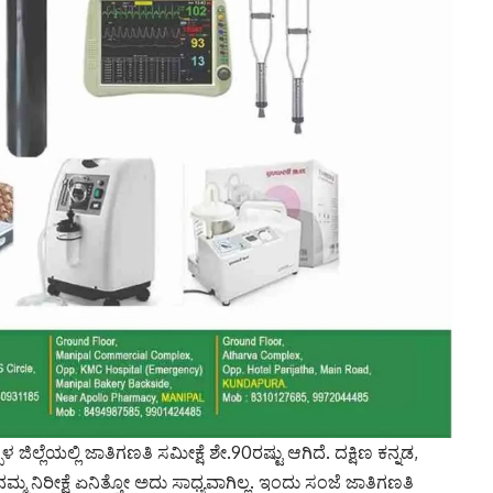
ಲ್ಲೆಯಲ್ಲಿ ಜಾತಿಗಣತಿ ಸಮೀಕ್ಷೆ ಶೇ.90ರಷ್ಟು ಆಗಿದೆ. ದಕ್ಷಿಣ ಕನ್ನಡ,
ನಮ್ಮ ನಿರೀಕ್ಷೆ ಏನಿತ್ತೋ ಅದು ಸಾಧ್ಯವಾಗಿಲ್ಲ. ಇಂದು ಸಂಜೆ ಜಾತಿಗಣತಿ