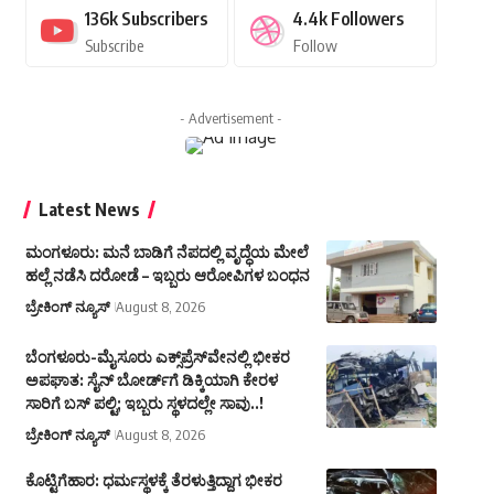
136k
Subscribers
4.4k
Followers
Subscribe
Follow
- Advertisement -
Latest News
ಮಂಗಳೂರು: ಮನೆ ಬಾಡಿಗೆ ನೆಪದಲ್ಲಿ ವೃದ್ಧೆಯ ಮೇಲೆ
ಹಲ್ಲೆ ನಡೆಸಿ ದರೋಡೆ – ಇಬ್ಬರು ಆರೋಪಿಗಳ ಬಂಧನ
ಬ್ರೇಕಿಂಗ್ ನ್ಯೂಸ್
August 8, 2026
ಬೆಂಗಳೂರು-ಮೈಸೂರು ಎಕ್ಸ್‌ಪ್ರೆಸ್‌ವೇನಲ್ಲಿ ಭೀಕರ
ಅಪಘಾತ: ಸೈನ್ ಬೋರ್ಡ್‌ಗೆ ಡಿಕ್ಕಿಯಾಗಿ ಕೇರಳ
ಸಾರಿಗೆ ಬಸ್ ಪಲ್ಟಿ; ಇಬ್ಬರು ಸ್ಥಳದಲ್ಲೇ ಸಾವು..!
ಬ್ರೇಕಿಂಗ್ ನ್ಯೂಸ್
August 8, 2026
ಕೊಟ್ಟಿಗೆಹಾರ: ಧರ್ಮಸ್ಥಳಕ್ಕೆ ತೆರಳುತ್ತಿದ್ದಾಗ ಭೀಕರ