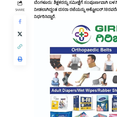
ಬೆಂಗಳೂರು: ಶಿಕ್ಷಕರನ್ನು ಸಮೀಕ್ಷೆಗೆ ಸಂಪೂರ್ಣವಾಗಿ ಬಳಸ
ನೀಡಲಾಗಿದ್ದಂತ ದಸರಾ ರಜೆಯನ್ನು ಅಕ್ಟೋಬರ್.18ರವರೆಗ
SHARE
ನಿರ್ಧರಿಸಿದ್ದಾರೆ.