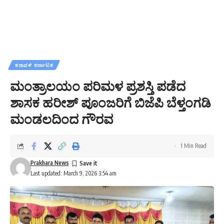
ಕರಾವಳಿ ಕರ್ನಾಟಕ
ಮಂತ್ರಾಲಯಂ ಪರಿಮಳ ಪ್ರಶಸ್ತಿ ಪಡೆದ
ಶಾಸಕ ಹರೀಶ್ ಪೂಂಜರಿಗೆ ಬಿಜೆಪಿ ಬೆಳ್ತಂಗಡಿ
ಮಂಡಲದಿಂದ ಗೌರವ
1 Min Read
Prakhara News
Last updated: March 9, 2026 3:54 am