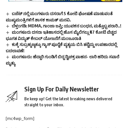
ಬಜೆಟ್ ನಲ್ಲಿ ಮಂಗಳೂರು ದಸರಾಗೆ 5 ಕೋಟಿ ಘೋಷಣೆ ಮಾಡುವಂತೆ
ಮುಖ್ಯಮಂತ್ರಿಗಳಿಗೆ ಶಾಸಕ ಕಾಮತ್ ಮನವಿ.
ಬೆಳ್ತಂಗಡಿ: MDMA, ಗಾಂಜಾ ಜಪ್ತಿ; ಯುವಕನ ಬಂಧನ, ಮತ್ತೊಬ್ಬ ಪರಾರಿ..!
ಮಂಗಳೂರು ದಸರಾ ಇತಿಹಾಸದಲ್ಲಿ ಹೊಸ ಮೈಲಿಗಲ್ಲು ₹67 ಕೋಟಿ ವೆಚ್ಚದ
ಭೂಗತ ವಿದ್ಯುತ್ ಕೇಬಲ್ ಯೋಜನೆಗೆ ಮಂಜೂರಾತಿ
ಕುಕ್ಕೆ ಸುಬ್ರಹ್ಮಣ್ಯಕ್ಕೂ ಗ್ಯಾಸ್ ಪೂರೈಕೆ ವ್ಯತ್ಯಯ ಬಿಸಿ ತಟ್ಟಿದ್ದು ಉಪಹಾರದಲ್ಲಿ
ಬದಲಾವಣೆ!
ಮಂಗಳೂರು: ಹೆದ್ದಾರಿ ಗುಂಡಿಗೆ ಬಿದ್ದ ದ್ವಿಚಕ್ರ ವಾಹನ- ಲಾರಿ ಹರಿದು ಸವಾರೆ
ಮೃತ್ಯು
Sign Up For Daily Newsletter
Be keep up! Get the latest breaking news delivered
straight to your inbox.
[mc4wp_form]