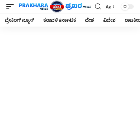
Aa
Font
Resizer
ಬ್ರೇಕಿಂಗ್ ನ್ಯೂಸ್
ಕರಾವಳಿ ಕರ್ನಾಟಕ
ದೇಶ
ವಿದೇಶ
ರಾಜಕ