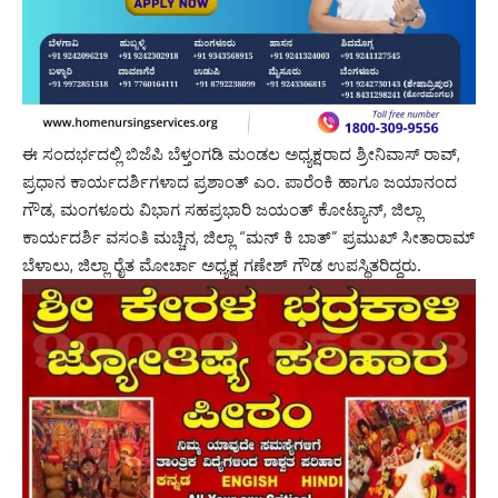
ಈ ಸಂದರ್ಭದಲ್ಲಿ ಬಿಜೆಪಿ ಬೆಳ್ತಂಗಡಿ ಮಂಡಲ ಅಧ್ಯಕ್ಷರಾದ ಶ್ರೀನಿವಾಸ್ ರಾವ್,
ಪ್ರಧಾನ ಕಾರ್ಯದರ್ಶಿಗಳಾದ ಪ್ರಶಾಂತ್ ಎಂ. ಪಾರೆಂಕಿ ಹಾಗೂ ಜಯಾನಂದ
ಗೌಡ, ಮಂಗಳೂರು ವಿಭಾಗ ಸಹಪ್ರಭಾರಿ ಜಯಂತ್ ಕೋಟ್ಯಾನ್, ಜಿಲ್ಲಾ
ಕಾರ್ಯದರ್ಶಿ ವಸಂತಿ ಮಚ್ಚಿನ, ಜಿಲ್ಲಾ “ಮನ್ ಕಿ ಬಾತ್” ಪ್ರಮುಖ್ ಸೀತಾರಾಮ್
ಬೆಳಾಲು, ಜಿಲ್ಲಾ ರೈತ ಮೋರ್ಚಾ ಅಧ್ಯಕ್ಷ ಗಣೇಶ್ ಗೌಡ ಉಪಸ್ಥಿತರಿದ್ದರು.