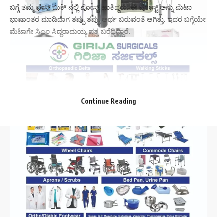
ಬಗ್ಗೆ ತಮ್ಮ ಫೇಸ್ ಬುಕ್ ನಲ್ಲಿ ಪೋಸ್ಟ್ ಹಾಕಿದ್ದರು. ಈ ಪೋಸ್ಟ್ ಅನ್ನು ಮೆಟಾ
ಭಾಷಾಂತರ ಮಾಡಿದಾಗ ತಪ್ಪು ತಪ್ಪು ಅರ್ಥ ಬರುವಂತೆ ಆಗಿತ್ತು. ಇದರ ಬಗ್ಗೆಯೇ
ಮೆಟಾಗೇ ಸಿಎಂ ಸಿದ್ಧರಾಮಯ್ಯ ಪತ್ರ ಬರೆದಿದ್ದಾರೆ.
Continue Reading
//
W
e influence 20 million users and is the number one
business and technology news network on the planet
Sign Up for Our Newsletter