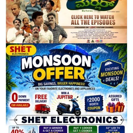
[mc4wp_form]
By signing up, you agree to our
Terms of Use
and acknowledge the data practices in
our
Privacy Policy
. You may unsubscribe at any time.
Leave a Comment