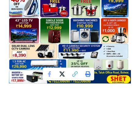
ಇನ್ನು ಮುಂದೆ ನಂದಿನಿ ಹಾಲು ಮತ್ತು ಮೊಸರು 10 ರೂ.ಗಳ ಪ್ಯಾಕೆಟ್‌ನಲ್ಲೂ
ಲಭ್ಯ
ಡಯಾಲಿಸಿಸ್ ರೋಗಿಗಳಿಗೆ ಇನ್ಮುಂದೆ ಮನೆಯಲ್ಲೇ ಚಿಕಿತ್ಸೆ!
ಬೆಂಗಳೂರು : ರಾಜ್ಯದಲ್ಲಿನ ಒಟ್ಟು 9 ರಾಷ್ಟ್ರೀಯ ಹೆದ್ದಾರಿಗಳ ಟೋಲ್ ದರ
ಏರಿಕೆ, ಏಪ್ರಿಲ್ 1 ರಿಂದ ಜಾರಿ.
ಹೊಸ `BPL’ ಕಾರ್ಡ್ ನಿರೀಕ್ಷೆಯಲ್ಲಿದ್ದವರಿಗೆ ಭರ್ಜರಿ ಗುಡ್ ನ್ಯೂಸ್ :
ಮುಂದಿನ ತಿಂಗಳಿನಿಂದ ಅರ್ಜಿ ಸಲ್ಲಿಕೆ ಆರಂಭ