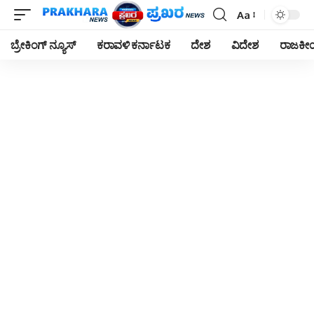
Aa
Font
Resizer
ಬ್ರೇಕಿಂಗ್ ನ್ಯೂಸ್
ಕರಾವಳಿ ಕರ್ನಾಟಕ
ದೇಶ
ವಿದೇಶ
ರಾಜಕ