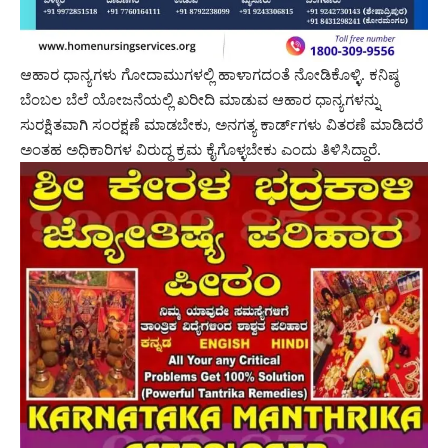
ಆಹಾರ ಧಾನ್ಯಗಳು ಗೋದಾಮುಗಳಲ್ಲಿ ಹಾಳಾಗದಂತೆ ನೋಡಿಕೊಳ್ಳಿ. ಕನಿಷ್ಠ
ಬೆಂಬಲ ಬೆಲೆ ಯೋಜನೆಯಲ್ಲಿ ಖರೀದಿ ಮಾಡುವ ಆಹಾರ ಧಾನ್ಯಗಳನ್ನು
ಸುರಕ್ಷಿತವಾಗಿ ಸಂರಕ್ಷಣೆ ಮಾಡಬೇಕು, ಅನಗತ್ಯ ಕಾರ್ಡ್‌ಗಳು ವಿತರಣೆ ಮಾಡಿದರೆ
ಅಂತಹ ಅಧಿಕಾರಿಗಳ ವಿರುದ್ಧ ಕ್ರಮ ಕೈಗೊಳ್ಳಬೇಕು ಎಂದು ತಿಳಿಸಿದ್ದಾರೆ.