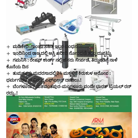
ಮಡಿಕೇರಿ: ಗಾಂಜಾ ಸಹಿತ ಇಬ್ಬರ ಬಂಧನ
ಇಂದಿನಿಂದ ರಾಜ್ಯದಲ್ಲಿ ಆಸ್ತಿ ಖರೀದಿ ನೋಂದಣಿ ಶುಲ್ಕ ದುಪ್ಪಟ್ಟು
ಗಮನಿಸಿ : ರೇಷನ್ ಕಾರ್ಡ್ ನಲ್ಲಿ ಹೆಸರು ಸೇರ್ಪಡೆ, ತಿದ್ದುಪಡಿಗೆ ನಾಳೆ
ಕೊನೆಯ ದಿನ
ತುಮಕೂರು ಮದರಸಾದಲ್ಲಿ 24 ಮಕ್ಕಳಿಗೆ ಕಿರುಕುಳ ಆರೋಪ :
ಧರ್ಮಗುರುವಿನ ವಿರುದ್ಧ ಎಫ್‌ಐಆರ್ ದಾಖಲು.!
ಬೆಂಗಳೂರು : ಯಶವಂತಪುರ–ಮಂಗಳೂರು ವಂದೇ ಭಾರತ್ ಟ್ರಯಲ್ ರನ್
ರದ್ದು..!
Sign Up For Daily Newsletter
Be keep up! Get the latest breaking news delivered
straight to your inbox.