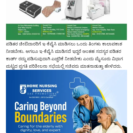
ಪಡಿತರ ಚೀಟಿದಾರರಿಗೆ ಇ-ಕೆವೈಸಿ ಮಾಡಿಸಲು ಒಂದು ತಿಂಗಳು ಕಾಲಾವಕಾಶ
ನೀಡಬೇಕು. ಆಗಲೂ ಇ-ಕೆವೈಸಿ ಮಾಡಿಸದೆ ಇದ್ದರೆ ಅಂತಹ ಸದಸ್ಯರ ಪಡಿತರ
ಕಾರ್ಡ್ ರದ್ದು ಪಡಿಸುವುದಾಗಿ ಎಚ್ಚರಿಕೆ ನೀಡಬೇಕು ಎಂದು ಮೈಸೂರು ವಿಭಾಗ
ಮಟ್ಟದ ಪ್ರಗತಿ ಪರಿಶೀಲನಾ ಸಭೆಯಲ್ಲಿ ಸಚಿವರು ಮಾತನಾಡುತ್ತಾ ಹೇಳಿದರು.