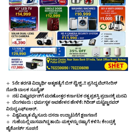
5ನೇ ತರಗತಿ ವಿದ್ಯಾರ್ಥಿ ಆತ್ಮಹತ್ಯೆಗೆ ಬಿಗ್ ಟ್ವಿಸ್ಟ್..!! ಪ್ರಸಿದ್ಧ ವೆಬ್‌ಸೀರಿಸ್‌
ನೋಡಿ ಬಾಲಕ ಸೂಸೈಡ್
ನಟ ವಿಷ್ಣುವರ್ಧನ್‌ಗೆ ಮರಣೋತ್ತರ ಕರ್ನಾಟಕ ರತ್ನ ಪ್ರಶಸ್ತಿ ಪ್ರದಾನಕ್ಕೆ ಮನವಿ
ಬೆಂಗಳೂರು : ಧರ್ಮಸ್ಥಳ ಅವಹೇಳನ ಹೇಳಿಕೆ: ಗಿರೀಶ್ ಮಟ್ಟಣ್ಣನವರ್
ವಿರುದ್ಧ ಎಫ್‌ಐಆರ್.
ವಿಶ್ವವಿಖ್ಯಾತ ಮೈಸೂರು ದಸರಾ ಉದ್ಘಾಟನೆಗೆ ಕ್ಷಣಗಣನೆ
ಗುಹೆಯಲ್ಲಿ ವಾಸವಾಗಿದ್ದ ತಾಯಿ-ಮಕ್ಕಳನ್ನು ರಷ್ಯಾಗೆ ಕಳಿಸಿ: ಕೇಂದ್ರಕ್ಕೆ
ಹೈಕೋರ್ಟ್ ಸೂಚನೆ