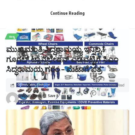
Continue Reading
ರಾಜ್ಯ
ಮುಖ್ಯಮಂತ್ರಿ ಸಿದ್ದರಾಮಯ್ಯ ಇನ್ನಿಲ್ಲ.!
ಗೂಗಲ್ ಟ್ರಾನ್ಸಲೇಷನ್ ಎಡವಟ್ಟಿಗೆ ಸಿಎಂ
ಸಿದ್ಧರಾಮಯ್ಯ ಗರಂ – ಮೆಟಾಗೆ ಪತ್ರ
1 Min Read
Prakhara News
Last updated: July 18, 2025 3:40 am