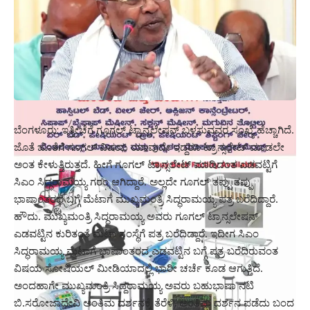
ಬೆಂಗಳೂರು: ಇತ್ತೀಚೆಗೆ ಗೂಗಲ್ ಟ್ರಾನ್ಸಲೇಷನ್ ಬಳಸುವವರ ಸಂಖ್ಯೆ ಹೆಚ್ಚಾಗಿದೆ.
ಜೊತೆ ಜೊತೆಗೆ ಗೂಗಲ್ ವಿಷಯ ಯಾವುದೇ ಇದ್ದರೂ ಟ್ರಾನ್ಸಲೇಟ್ ಮಾಡಲೇ
ಅಂತ ಕೇಳುತ್ತಿರುತ್ತದೆ. ಹೀಗೆ ಗೂಗಲ್ ಟ್ರಾನ್ಸಲೇಟ್ ಮಾಡಿದಂತ ಎಡವಟ್ಟಿಗೆ
ಸಿಎಂ ಸಿದ್ಧರಾಮಯ್ಯ ಗರಂ ಆಗಿದ್ದಾರೆ. ಅಲ್ಲದೇ ಗೂಗಲ್ ತಪ್ಪು ತಪ್ಪು
ಭಾಷಾಂತರದ ಬಗ್ಗೆ ಮೆಟಾಗೆ ಮುಖ್ಯಮಂತ್ರಿ ಸಿದ್ಧರಾಮಯ್ಯ ಪತ್ರ ಬರೆದಿದ್ದಾರೆ.
ಹೌದು. ಮುಖ್ಯಮಂತ್ರಿ ಸಿದ್ಧರಾಮಯ್ಯ ಅವರು ಗೂಗಲ್ ಟ್ರಾನ್ಸಲೇಷನ್
ಎಡವಟ್ಟಿನ ಕುರಿತಂತೆ ಮೆಟಾ ಸಂಸ್ಥೆಗೆ ಪತ್ರ ಬರೆದಿದ್ದಾರೆ. ಇದೀಗ ಸಿಎಂ
ಸಿದ್ಧರಾಮಯ್ಯ ಮೆಟಾಗೆ ಭಾಷಾಂತರದ ಎಡವಟ್ಟಿನ ಬಗ್ಗೆ ಪತ್ರ ಬರೆದಿರುವಂತ
ವಿಷಯ ಸೋಷಿಯಲ್ ಮೀಡಿಯಾದಲ್ಲಿ ಭಾರೀ ಚರ್ಚೆ ಕೂಡ ಆಗುತ್ತಿದೆ.
ಅಂದಹಾಗೇ ಮುಖ್ಯಮಂತ್ರಿ ಸಿದ್ದರಾಮಯ್ಯ ಅವರು ಬಹುಭಾಷಾ ನಟಿ
ಬಿ.ಸರೋಜಾದೇವಿ ಅಂತಿಮ ದರ್ಶನಕ್ಕೆ ತೆರೆಳಿ, ಅಂತಿಮ ದರ್ಶನ ಪಡೆದು ಬಂದ