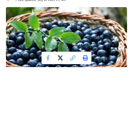
ಬೆರಿಹಣ್ಣುಗಳು ವಿಶೇಷ ರೀತಿಯ ಆಂಟಿ ಆಕ್ಸಿಡೆಂಟ್ ಗುಣವನ್ನು ಹೊಂದಿರುತ್ತವೆ.
ಈ ಹಣ್ಣುಗಳು ಹೃದ್ರೋಗ, ಕ್ಯಾನ್ಸರ್, ಮೆಮೊರಿ ಲಾಸ್, ಮತ್ತು ಅಂಧತ್ವ
ಸಮಸ್ಯೆಯಿಂದ ರಕ್ಷಿಸಿಲು ಸಹಾಯ ಮಾಡುತ್ತವೆ. ಇದಲ್ಲದೆ, ಬೆರಿಹಣ್ಣುಗಳು