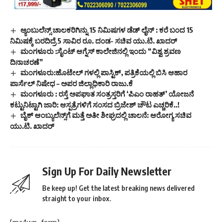
ಆ್ಯಂಬುಲೆನ್ಸ್ ಚಾಲಕರಿಗಿನ್ನು 15 ನಿಮಿಷಗಳ ಡೆಡ್ ಲೈನ್ : ಕರೆ ಬಂದ 15
ನಿಮಿಷಕ್ಕೆ ಬರದಿದ್ರೆ 5 ಸಾವಿರ ರೂ. ದಂಡ- ಸಚಿವ ಯು.ಟಿ. ಖಾದರ್
ಮಂಗಳೂರು :ಸೈಂಟ್ ಆಗ್ನೆಸ್ ಕಾಲೇಜಿನಲ್ಲಿ ಇಂದು “ವಿಶ್ವ ಶ್ರವಣ
ದಿನಾಚರಣೆ”
ಮಂಗಳೂರು:ಹೊಟೇಲ್ ಗಳಲ್ಲಿ ಪಾಸ್ಟಿಕ್, ಪತ್ರಿಕೆಯಲ್ಲಿ ಬಿಸಿ ಆಹಾರ
ಪಾರ್ಸೆಲ್ ನಿಷೇಧ – ಅಪರ ಜಿಲ್ಲಾಧಿಕಾರಿ ರಾಜು.ಕೆ
ಮಂಗಳೂರು : ರಸ್ತೆ ಅಪಘಾತ ಸಂತ್ರಸ್ತರಿಗೆ ‘ಪಿಎಂ ರಾಹತ್’ ಯೋಜನೆ
ಕಟ್ಟುನಿಟ್ಟಾಗಿ ಜಾರಿ: ಆಸ್ಪತ್ರೆಗಳಿಗೆ ಸಂಸದ ಬ್ರಿಜೇಶ್ ಚೌಟ ಎಚ್ಚರಿಕೆ..!
ಬೈಕ್ ಆಂಬ್ಯುಲೆನ್ಸ್‌ಗೆ ಮತ್ತೆ ಅತೀ ಶೀಘ್ರದಲ್ಲಿ ಚಾಲನೆ: ಆರೋಗ್ಯ ಸಚಿವ
ಯು.ಟಿ. ಖಾದರ್
Sign Up For Daily Newsletter
Be keep up! Get the latest breaking news delivered
straight to your inbox.