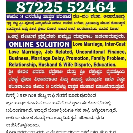
ದಿನಕ್ಕೆ 3 ಕಪ್ ಗಿಂತ ಹೆಚ್ಚು ಕಾಫಿ ಸೇವನೆ ಮಾಡುವುದರಿಂದ
ಹೃದಯಾಘಾತವಾಗುವ ಅಪಾಯವಿದೆ ಅನ್ನೋದು ಸಂಶೋಧನೆಯಲ್ಲಿ
ಬಹಿರಂಗವಾಗಿದೆ. ಇದಲ್ಲದೆ ಜೀರ್ಣಕ್ರಿಯೆಗೂ ಸಹ ಕಾಫಿ ಅಡ್ಡಿಯಾಗುತ್ತದೆ.
ಅಜೀರ್ಣದಂತಹ ಸಮಸ್ಯೆಗಳು ಉದ್ಭವಿಸುತ್ತವೆ. ಪರಿಣಾಮ ಭೇದಿ
ಕಾಣಿಸಿಕೊಳ್ಳಬಹುದು.
ಕೆಫಿನ್ ನರಮಂಡಲವನ್ನು ಉತ್ತೇಜಿಸುವುದರಿಂದ ರಕ್ತದೊತ್ತಡ ಹೆಚ್ಚಾಗುವ