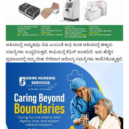
ಅತಿಯಾದ್ರೆ ಅಮೃತವೂ ವಿಷ ಎಂಬಂತೆ ಕಾಫಿ ಕೂಡ ಅತಿಯಾದ್ರೆ ಹತ್ತಾರು
ಸಮಸ್ಯೆಗಳು ಉದ್ಭವಿಸುತ್ತವೆ. ಕಾಫಿಯಲ್ಲಿ ಕೆಫಿನ್ ಅಂಶವಿದೆ. ಇದು ಹೆಚ್ಚಿನ
ಪ್ರಮಾಣದಲ್ಲಿ ನಮ್ಮ ದೇಹ ಸೇರಿದಾಗ ಆರೋಗ್ಯ ಸಮಸ್ಯೆಗಳು ಕಾಣಿಸಿಕೊಳ್ಳುತ್ತವೆ.