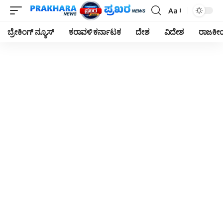
Aa
Font
Resizer
ಬ್ರೇಕಿಂಗ್ ನ್ಯೂಸ್
ಕರಾವಳಿ ಕರ್ನಾಟಕ
ದೇಶ
ವಿದೇಶ
ರಾಜಕ