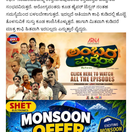
ಸಂಭವವಿರುತ್ತದೆ. ಆರೋಗ್ಯವಂತರು ಕೂಡ ಹೈಪರ್ ಟೆನ್ಷನ್ ನಂತಹ
ಸಮಸ್ಯೆಯಿಂದ ಬಳಲಬೇಕಾಗುತ್ತದೆ. ಇದಲ್ಲದೆ ಅತಿಯಾಗಿ ಕಾಫಿ ಕುಡಿದಲ್ಲಿ ಹೊಟ್ಟೆ
ತೊಳಸುವಿಕೆ ಸುಸ್ತು ಕೂಡ ಕಾಣಿಸಿಕೊಳ್ಳುತ್ತದೆ. ಹಾಗಾಗಿ ಮಿತವಾಗಿ ಕುಡಿದರೆ
ಮಾತ್ರ ಕಾಫಿ ಹಿತವಾಗಿ ಇರಬಲ್ಲದು ಎನ್ನುತ್ತಾರೆ ವೈದ್ಯರು.