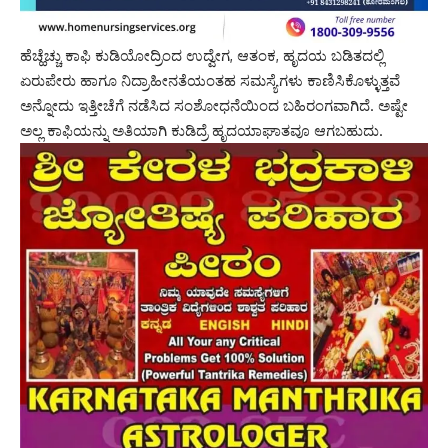
ಹೆಚ್ಹೆಚ್ಚು ಕಾಫಿ ಕುಡಿಯೋದ್ರಿಂದ ಉದ್ವೇಗ, ಆತಂಕ, ಹೃದಯ ಬಡಿತದಲ್ಲಿ
ಏರುಪೇರು ಹಾಗೂ ನಿದ್ರಾಹೀನತೆಯಂತಹ ಸಮಸ್ಯೆಗಳು ಕಾಣಿಸಿಕೊಳ್ಳುತ್ತವೆ
ಅನ್ನೋದು ಇತ್ತೀಚೆಗೆ ನಡೆಸಿದ ಸಂಶೋಧನೆಯಿಂದ ಬಹಿರಂಗವಾಗಿದೆ. ಅಷ್ಟೇ
ಅಲ್ಲ ಕಾಫಿಯನ್ನು ಅತಿಯಾಗಿ ಕುಡಿದ್ರೆ ಹೃದಯಾಘಾತವೂ ಆಗಬಹುದು.