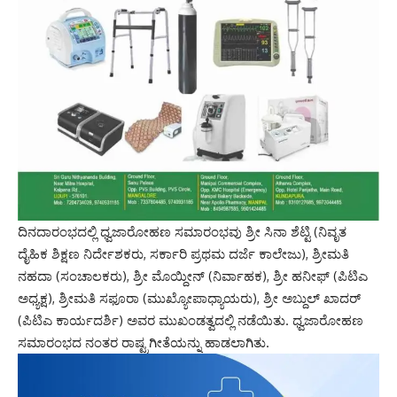
ದಿನದಾರಂಭದಲ್ಲಿ ಧ್ವಜಾರೋಹಣ ಸಮಾರಂಭವು ಶ್ರೀ ಸಿನಾ ಶೆಟ್ಟಿ (ನಿವೃತ
ದೈಹಿಕ ಶಿಕ್ಷಣ ನಿರ್ದೇಶಕರು, ಸರ್ಕಾರಿ ಪ್ರಥಮ ದರ್ಜೆ ಕಾಲೇಜು), ಶ್ರೀಮತಿ
ನಹದಾ (ಸಂಚಾಲಕರು), ಶ್ರೀ ಮೊಯ್ದೀನ್ (ನಿರ್ವಾಹಕ), ಶ್ರೀ ಹನೀಫ್ (ಪಿಟಿಎ
ಅಧ್ಯಕ್ಷ), ಶ್ರೀಮತಿ ಸಫೂರಾ (ಮುಖ್ಯೋಪಾಧ್ಯಾಯರು), ಶ್ರೀ ಅಬ್ದುಲ್ ಖಾದರ್
(ಪಿಟಿಎ ಕಾರ್ಯದರ್ಶಿ) ಅವರ ಮುಖಂಡತ್ವದಲ್ಲಿ ನಡೆಯಿತು. ಧ್ವಜಾರೋಹಣ
ಸಮಾರಂಭದ ನಂತರ ರಾಷ್ಟ್ರಗೀತೆಯನ್ನು ಹಾಡಲಾಗಿತು.