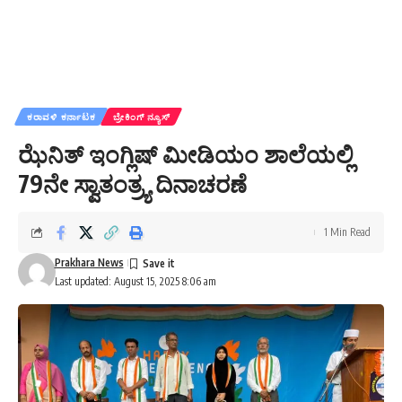
ಕರಾವಳಿ ಕರ್ನಾಟಕ
ಬ್ರೇಕಿಂಗ್ ನ್ಯೂಸ್
ಝೆನಿತ್ ಇಂಗ್ಲಿಷ್ ಮೀಡಿಯಂ ಶಾಲೆಯಲ್ಲಿ
79ನೇ ಸ್ವಾತಂತ್ರ್ಯ ದಿನಾಚರಣೆ
1 Min Read
Prakhara News
Last updated: August 15, 2025 8:06 am