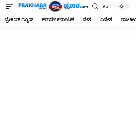
Aa
Font
Resizer
ಬ್ರೇಕಿಂಗ್ ನ್ಯೂಸ್
ಕರಾವಳಿ ಕರ್ನಾಟಕ
ದೇಶ
ವಿದೇಶ
ರಾಜಕ