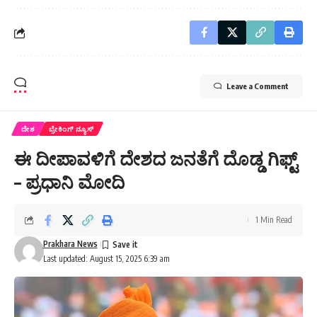
Leave a Comment
ದೇಶ
ಬ್ರೇಕಿಂಗ್ ನ್ಯೂಸ್
ಈ ದೀಪಾವಳಿಗೆ ದೇಶದ ಜನತೆಗೆ ದೊಡ್ಡ ಗಿಫ್ಟ್‌
– ಪ್ರಧಾನಿ ಮೋದಿ
1 Min Read
Prakhara News
Last updated: August 15, 2025 6:39 am