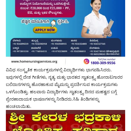
ವಿವಿಧ ಸಂಸ್ಕೃತಿಕ ಕಾರ್ಯಕ್ರಮಗಳಲ್ಲಿ ವಿದ್ಯಾರ್ಥಿಗಳು ಭಾಗವಹಿಸಿದರು.
ಇವುಗಳಲ್ಲಿ ದೇಶ ಗೀತೆಗಳು, ನೃತ್ಯ, ಮತ್ತು ಭಾರತದ ಸ್ವಾತಂತ್ರ್ಯ ಹೋರಾಟಗಾರರ
ಬಲಿದಾನಗಳನ್ನು ಹೊರಹಾಕುವ ಮೈಮನ್ನು ಪ್ರದರ್ಶಿಸುವ ಕಾರ್ಯಕ್ರಮಗಳು
ಒಳಗೊಂಡಿತ್ತು. ಹಲವಾರು ವಿದ್ಯಾರ್ಥಿಗಳು ಸ್ವಾತಂತ್ರ್ಯ ದಿನದ ಮಹತ್ವದ ಬಗ್ಗೆ
ಪ್ರೇರಣಾದಾಯಕ ಭಾಷಣಗಳನ್ನು ನೀಡಿದರು.ಸಿಹಿ ತಿಂಡಿಗಳನ್ನು
ಹಂಚಲಾಯಿತು.