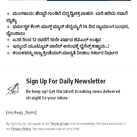
ಮಂಗಳೂರು: ಹೆದ್ದಾರಿ ಗುಂಡಿಗೆ ಬಿದ್ದ ದ್ವಿಚಕ್ರ ವಾಹನ- ಲಾರಿ ಹರಿದು ಸವಾರೆ
ಮೃತ್ಯು
ಧರ್ಮಸ್ಥಳ ಕೇಸ್: ಮಾಸ್ಕ್ ಮ್ಯಾನ್ ಚಿನ್ನಯ್ಯಗೆ 14 ದಿನ ನ್ಯಾಯಾಂಗ ಬಂಧನ,
ಜೈಲುಪಾಲು
ಏ.10 ರಿಂದ 12 ರವರೆಗೆ 10ನೇ ವರ್ಷದ ಜಿಪಿಎಲ್ ಉತ್ಸವ
ಇನ್ಮುಂದೆ ಯೂಟ್ಯೂಬ್ ಚಾನೆಲ್ ಆರಂಭಕ್ಕೆ ಲೈಸೆನ್ಸ್ ಕಡ್ಡಾಯ..!
ಕಂಬಳವನ್ನು ರಾಜ್ಯ ಕ್ರೀಡೆಯಾಗಿ ಮಾನ್ಯತೆ ನೀಡಲು ಸರ್ಕಾರ ನಿರ್ಧಾರ
Sign Up For Daily Newsletter
Be keep up! Get the latest breaking news delivered
straight to your inbox.
[mc4wp_form]
By signing up, you agree to our
Terms of Use
and acknowledge the data practices in
our
Privacy Policy
. You may unsubscribe at any time.