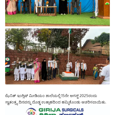
ಝೆನಿತ್ ಇಂಗ್ಲಿಷ್ ಮೀಡಿಯಂ ಶಾಲೆಯಲ್ಲಿ 15ನೇ ಆಗಸ್ಟ್ 2025ರಂದು
ಸ್ವಾತಂತ್ರ್ಯ ದಿನವನ್ನು ದೊಡ್ಡ ಉತ್ಸಾಹದಿಂದ ಹಮ್ಮಿಕೊಂಡು ಆಚರಿಸಲಾಯಿತು.