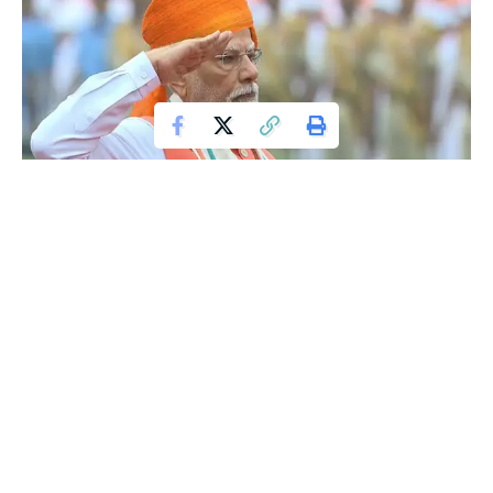
ಈ ದೀಪಾವಳಿಗೆ ದೇಶದ ಜನತೆಗೆ ದೊಡ್ಡ ಉಡುಗೊರೆ ನೀಡುವುದಾಗಿ ಪ್ರಧಾನಿ
ನರೇಂದ್ರ ಮೋದಿ ಅವರು ಘೋಷಣೆ ಮಾಡಿದ್ದಾರೆ.