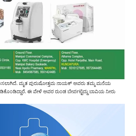
ತಿಸಲಾಗಿದೆ. ಮೃತ ಪುರುಷೋತ್ತಮ ನಾಯಕ್ ಅವರು ತಮ್ಮ ಮನೆಯ
ಿಕೊಂಡಿದ್ದಾರೆ. ಈ ವೇಳೆ ಅವರ ರುಂಡ ಬೇರ್ಪಟ್ಟಿದ್ದು ಬಾವಿಯ ನೀರು