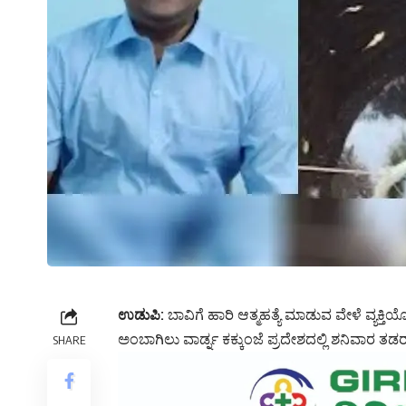
ಉಡುಪಿ:
ಬಾವಿಗೆ ಹಾರಿ ಆತ್ಮಹತ್ಯೆ ಮಾಡುವ ವೇಳೆ ವ್ಯಕ
ಅಂಬಾಗಿಲು ವಾರ್ಡ್ನ ಕಕ್ಕುಂಜೆ ಪ್ರದೇಶದಲ್ಲಿ ಶನಿವಾರ ತಡರಾತ
SHARE