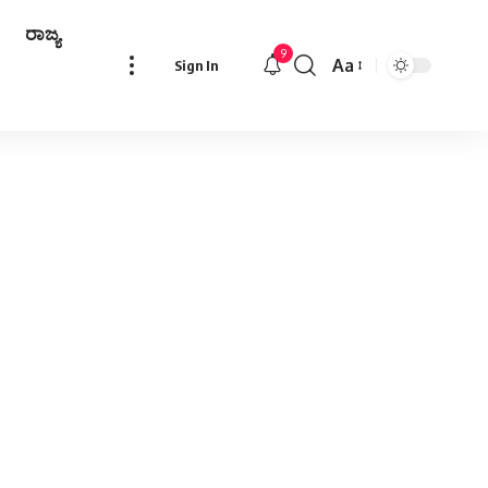
ರಾಜ್ಯ
9
Aa
Sign In
Font
Resizer