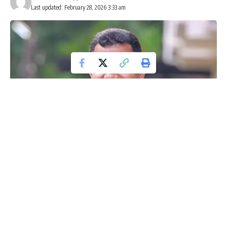
Last updated: February 28, 2026 3:33 am
ಮಂಗಳೂರು: ದಕ್ಷಿಣ ಕನ್ನಡ, ಉಡುಪಿ ಹಾಗೂ ನೆರೆಯ ಕೇರಳ ರಾಜ್ಯದ
ಪ್ರಯಾಣಿಕರು ಮತ್ತು ಅನಿವಾಸಿ ಭಾರತೀಯರ ಬಹುಕಾಲದ ಬೇಡಿಕೆಯಂತೆ
ಮಂಗಳೂರು ಮತ್ತು ಮಸ್ಕತ್ ನಡುವಿನ ನೇರ ವಿಮಾನಯಾನ ಸೇವೆಯು
ಮಾರ್ಚ್ 1 ರಿಂದ ಅಧಿಕೃತವಾಗಿ ಪುನರಾರಂಭಗೊಳ್ಳಲಿದೆ.