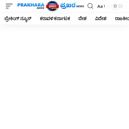
Aa
Font
Resizer
ಬ್ರೇಕಿಂಗ್ ನ್ಯೂಸ್
ಕರಾವಳಿ ಕರ್ನಾಟಕ
ದೇಶ
ವಿದೇಶ
ರಾಜಕ