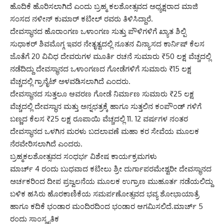
ಹೊದಿಕೆ ಹೊರಿಸಲಾಗಿದೆ ಎಂದು ಬ್ರಹ್ಮ ಕಲಶೋತ್ಸವದ ಅಧ್ಯಕ್ಷರಾದ ಮಾಜಿ
ಸಂಸದ ನಳೀನ್ ಕುಮಾರ್ ಕಟೀಲ್ ರವರು ತಿಳಿಸಿದ್ದಾರೆ.
ದೇವಸ್ಥಾನದ ಹೊರಾಂಗಣ ಒಳಾಂಗಣ ಸುತ್ತು ಪೌಳಿಗಳಿಗೆ ಖ್ಯಾತ ಶಿಲ್ಪಿ
ಸುಧಾಕರ್ ಶಿವಮೊಗ್ಗ ಇವರ ನೇತೃತ್ವದಲ್ಲಿ ನೂತನ ವಿನ್ಯಾಸದ ಕಾರ್ನಿಷ್ ಕೆಲಸ
ಜೊತೆಗೆ 20 ವಿವಿಧ ದೇವರುಗಳ ಮೂರ್ತಿ ರಚನೆ ಸುಮಾರು ₹50 ಲಕ್ಷ ವೆಚ್ಚದಲ್ಲಿ
ನಡೆದಿದ್ದು ದೇವಸ್ಥಾನದ ಒಳಾಂಗಣದ ಗೋಡೆಗಳಿಗೆ ಸುಮಾರು ₹15 ಲಕ್ಷ
ವೆಚ್ಚದಲ್ಲಿ ಗ್ರಾನೈಟ್ ಅಳವಡಿಸಲಾಗಿದೆ ಎಂದರು.
ದೇವಸ್ಥಾನದ ಸುತ್ತಲೂ ಆವರಣ ಗೋಡೆ ನಿರ್ಮಾಣ ಸುಮಾರು ₹25 ಲಕ್ಷ
ವೆಚ್ಚದಲ್ಲಿ ದೇವಸ್ಥಾನ ಮತ್ತು ಅನ್ನಛತ್ರಕ್ಕೆ ಹಾಗೂ ಸುತ್ತಲಿನ ಕಂಪೌಂಡ್ ಗಳಿಗೆ
ಬಣ್ಣದ ಕೆಲಸ ₹25 ಲಕ್ಷ ರೂಪಾಯಿ ವೆಚ್ಚದಲ್ಲಿ 11. 12 ವರ್ಷಗಳ ನಂತರ
ದೇವಸ್ಥಾನದ ಒಳಗಿನ ಮರಳು ಬದಲಾವಣೆ ಮಹಾ ಕರ ಸೇವೆಯ ಮೂಲಕ
ನೆರವೇರಿಸಲಾಗಿದೆ ಎಂದರು.
ಬ್ರಹ್ಮಕಲಶೋತ್ಸವದ ಸಂಧರ್ಭ ವಿಶೇಷ ಕಾರ್ಯಕ್ರಮಗಳು
ಮಾರ್ಚ್ 4 ರಂದು ಬುಧವಾದ ಕಟೀಲು ಶ್ರೀ ದುರ್ಗಾಪರಮೇಶ್ವರೀ ದೇವಸ್ಥಾನದ
ಅರ್ಚಕರಿಂದ ದೀಪ ಪ್ರಜ್ವಲನೆಯ ಮೂಲಕ ಉಗ್ರಾಣ ಮುಹೂರ್ತ ನಡೆಯಲಿದ್ದು
ಬಳಿಕ ಹಸಿರು ಹೊರಕಾಣಿಕೆಯ ಸಮರ್ಪಣೋತ್ಸವದ ಭವ್ಯ ಶೋಭಾಯಾತ್ರೆ
ಹಾಗೂ ಕದಿಕೆ ಭಂಡಾರ ಮಂದಿರದಿಂದ ಭಂಡಾರ ಆಗಮಿಸಲಿದೆ.ಮಾರ್ಚ್ 5
ರಂದು ಸಾಂಸ್ಕೃತಿಕ