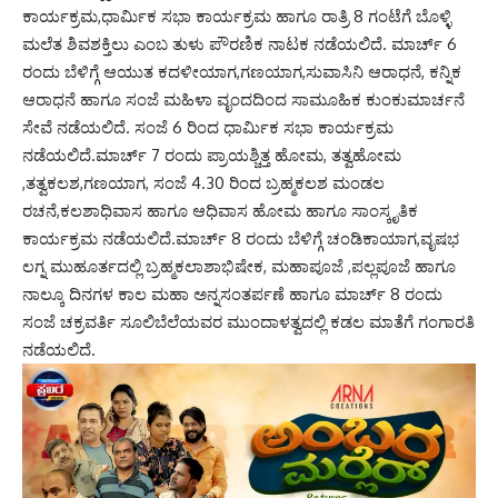
ಕಾರ್ಯಕ್ರಮ,ಧಾರ್ಮಿಕ ಸಭಾ ಕಾರ್ಯಕ್ರಮ ಹಾಗೂ ರಾತ್ರಿ 8 ಗಂಟೆಗೆ ಬೊಳ್ಳಿ
ಮಲೆತ ಶಿವಶಕ್ತಿಲು ಎಂಬ ತುಳು ಪೌರಣಿಕ ನಾಟಕ ನಡೆಯಲಿದೆ. ಮಾರ್ಚ್ 6
ರಂದು ಬೆಳಿಗ್ಗೆ ಆಯುತ ಕದಳೀಯಾಗ,ಗಣಯಾಗ,ಸುವಾಸಿನಿ ಆರಾಧನೆ, ಕನ್ನಿಕ
ಆರಾಧನೆ ಹಾಗೂ ಸಂಜೆ ಮಹಿಳಾ ವೃಂದದಿಂದ ಸಾಮೂಹಿಕ ಕುಂಕುಮಾರ್ಚನೆ
ಸೇವೆ ನಡೆಯಲಿದೆ. ಸಂಜೆ 6 ರಿಂದ ಧಾರ್ಮಿಕ ಸಭಾ ಕಾರ್ಯಕ್ರಮ
ನಡೆಯಲಿದೆ.ಮಾರ್ಚ್ 7 ರಂದು ಪ್ರಾಯಶ್ಚಿತ್ತ ಹೋಮ, ತತ್ವಹೋಮ
,ತತ್ವಕಲಶ,ಗಣಯಾಗ, ಸಂಜೆ 4.30 ರಿಂದ ಬ್ರಹ್ಮಕಲಶ ಮಂಡಲ
ರಚನೆ,ಕಲಶಾಧಿವಾಸ ಹಾಗೂ ಆಧಿವಾಸ ಹೋಮ ಹಾಗೂ ಸಾಂಸ್ಕೃತಿಕ
ಕಾರ್ಯಕ್ರಮ ನಡೆಯಲಿದೆ.ಮಾರ್ಚ್ 8 ರಂದು ಬೆಳಿಗ್ಗೆ ಚಂಡಿಕಾಯಾಗ,ವೃಷಭ
ಲಗ್ನ ಮುಹೂರ್ತದಲ್ಲಿ ಬ್ರಹ್ಮಕಲಾಶಾಭಿಷೇಕ, ಮಹಾಪೂಜೆ ,ಪಲ್ಲಪೂಜೆ ಹಾಗೂ
ನಾಲ್ಕೂ ದಿನಗಳ ಕಾಲ ಮಹಾ ಅನ್ನಸಂತರ್ಪಣೆ ಹಾಗೂ ಮಾರ್ಚ್ 8 ರಂದು
ಸಂಜೆ ಚಕ್ರವರ್ತಿ ಸೂಲಿಬೆಲೆಯವರ ಮುಂದಾಳತ್ವದಲ್ಲಿ ಕಡಲ ಮಾತೆಗೆ ಗಂಗಾರತಿ
ನಡೆಯಲಿದೆ.