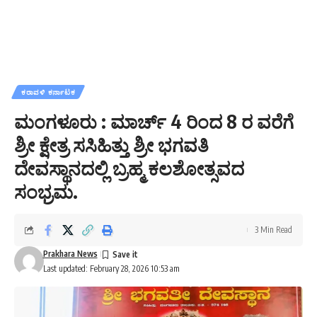
ಕರಾವಳಿ ಕರ್ನಾಟಕ
ಮಂಗಳೂರು : ಮಾರ್ಚ್ 4 ರಿಂದ 8 ರ ವರೆಗೆ
ಶ್ರೀ ಕ್ಷೇತ್ರ ಸಸಿಹಿತ್ತು ಶ್ರೀ ಭಗವತಿ
ದೇವಸ್ಥಾನದಲ್ಲಿ ಬ್ರಹ್ಮ ಕಲಶೋತ್ಸವದ
ಸಂಭ್ರಮ.
3 Min Read
Prakhara News
Last updated: February 28, 2026 10:53 am