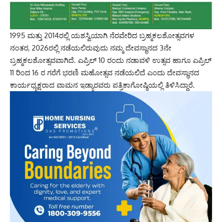
1995 ಮತ್ತು 2014ರಲ್ಲಿ ಯಶಸ್ವಿಯಾಗಿ ನೆರವೇರಿದ ಬ್ರಹ್ಮಕಲಶೋತ್ಸವಗಳ
ನಂತರ, 2026ರಲ್ಲಿ ನಡೆಯಲಿರುವುದು ನಮ್ಮ ದೇವಸ್ಥಾನದ 3ನೇ
ಬ್ರಹ್ಮಕಲಶೋತ್ಸವವಾಗಿದೆ. ಎಪ್ರಿಲ್ 10 ರಂದು ನಡಾವಳಿ ಉತ್ಸವ ಹಾಗೂ ಎಪ್ರಿಲ್
11 ರಿಂದ 16 ರ ಗರೆಗೆ ಭರಣಿ ಮಹೋತ್ಸವ ನಡೆಯಲಿದೆ ಎಂದು ದೇವಸ್ಥಾನದ
ಕಾರ್ಯಧ್ಯಕ್ಷರಾದ ವಾಮನ ಇಡ್ಯಾರವರು ಪತ್ರಿಕಾಗೋಷ್ಠಿಯಲ್ಲಿ ತಿಳಿಸಿದ್ದಾರೆ.