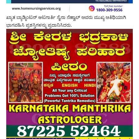
ಖ್ಯಾತ ಬ್ಯಾಡ್ಮಿಂಟನ್ ಆಟಗಾರ್ತಿ ಸೈನಾ ನೆಹ್ವಾಲ್‌ ಅವರು ಮುಖ್ಯ ಅತಿಥಿಯಾಗಿ
ಭಾಗವಹಿಸಿ ಪ್ರಶಸ್ತಿಗಳನ್ನು ಪ್ರದಾನಿಸಿದರು.