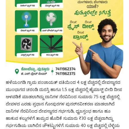
ಹಳೆಯಂಗಡಿ ಗ್ರಾಮ ಪಂಚಾಯತ್ ವತಿಯಿಂದ 4 ಲಕ್ಷ ವೆಚ್ಚದಲ್ಲಿ ದೇವಸ್ಥಾನದ
ಮುಂಭಾಗದ ಚರಂಡಿ ದುರಸ್ತಿ ಹಾಗೂ 1.5 ಲಕ್ಷ ವೆಚ್ಚದಲ್ಲಿ ಹೈಮಾಸ್ಟ್ ಬೀದಿ ದೀಪ
ಅಳವಡಿಕೆ ಮಾಡಲಾಗಿದ್ದು ದಾನಿಗಳ ನೆರವಿನಿಂದ ಸುಮಾರು 75 ಲಕ್ಷ ವೆಚ್ಚದಲ್ಲಿ
ದೇವಳದ ಎರಡು ಪ್ರಧಾನ ಗೋಪುರಗಳ ಪುನರ್‌ನವೀಕರಣ ಮಾಡಲಾಗಿದೆ
ದಾನಿಗಳ ನೆರವಿನಿಂದ ದೇವಸ್ಥಾನದ ಗರ್ಭಗುಡಿ, ಧ್ವಜಸ್ತಂಭ ಹಾಗೂ ಹೂ
ಹಾಕುವ ಕಲ್ಲುಗಳಿಗೆ ತಾಮ್ರದ ಹೊದಿಕೆ ಸುಮಾರು ₹30 ಲಕ್ಷ ವೆಚ್ಚವಾಗಿದ್ದು
ಗರ್ಭಗುಡಿಯ ಬಾಗಿಲಿನ ಚೌಕಟ್ಟುಗಳಿಗೆ ಸುಮಾರು 40 ಲಕ್ಷ ವೆಚ್ಚದಲ್ಲಿ ಬೆಳ್ಳಿಯ