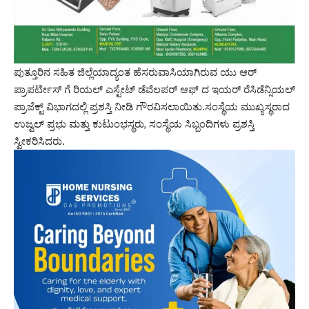
ಪುತ್ತೂರಿನ ಸಹಿತ ಜಿಲ್ಲೆಯಾದ್ಯಂತ ಹೆಸರುವಾಸಿಯಾಗಿರುವ ಯು ಆರ್
ಪ್ರಾಪರ್ಟೀಸ್ ಗೆ ರಿಯಲ್ ಎಸ್ಟೇಟ್ ಡೆವೆಲಪರ್ ಆಫ್ ದ ಇಯರ್ ರೆಸಿಡೆನ್ಸಿಯಲ್
ಪ್ರಾಜೆಕ್ಟ್ ವಿಭಾಗದಲ್ಲಿ ಪ್ರಶಸ್ತಿ ನೀಡಿ ಗೌರವಿಸಲಾಯಿತು.ಸಂಸ್ಥೆಯ ಮುಖ್ಯಸ್ಥರಾದ
ಉಜ್ವಲ್ ಪ್ರಭು ಮತ್ತು ಕುಟುಂಭಸ್ಥರು, ಸಂಸ್ಥೆಯ ಸಿಬ್ಬಂದಿಗಳು ಪ್ರಶಸ್ತಿ
ಸ್ವೀಕರಿಸಿದರು.