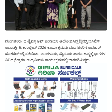
ಮಂಗಳೂರು: ದ ಟೈಮ್ಸ್ ಆಫ್‌ ಇಂಡಿಯಾ ಆಯೋಜಿಸಿದ್ದ ಟೈಮ್ಸ್ ಬಿಸಿನೆಸ್
ಅವಾರ್ಡ್ಸ್ & ಕಾಂಪ್ಲೇವ್ 2026 ಕಾರ್ಯಕ್ರಮವು ಮಂಗಳೂರಿನ ಅವತಾ‌ರ್
ಹೋಟೆಲ್‌ನಲ್ಲಿ ನಡೆಯಿತು. ಮಂಗಳೂರು, ಮೈಸೂರು ಹಾಗೂ ಹುಬ್ಬಳ್ಳಿ ಭಾಗಗಳ
ವಿವಿಧ ಕ್ಷೇತ್ರಗಳ ಉದ್ಯಮಿಗಳು ಕಾರ್ಯಕ್ರಮದಲ್ಲಿ ಭಾಗವಹಿಸಿದ್ದರು.