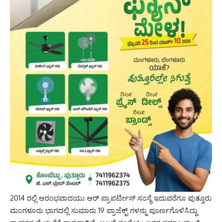
2014 ರಲ್ಲಿ ಆರಂಭವಾದಯು ಆರ್ ಪ್ರಾಪರ್ಟೀಸ್ ಸಂಸ್ಥೆ ಇದುವರೆಗೂ ಪುತ್ತೂರು
ಮಂಗಳೂರು ಭಾಗದಲ್ಲಿ ಸುಮಾರು 19 ಪ್ರಾಜೆಕ್ಟ್ ಗಳನ್ನು ಪೂರ್ಣಗೊಳಿಸಿದ್ದು