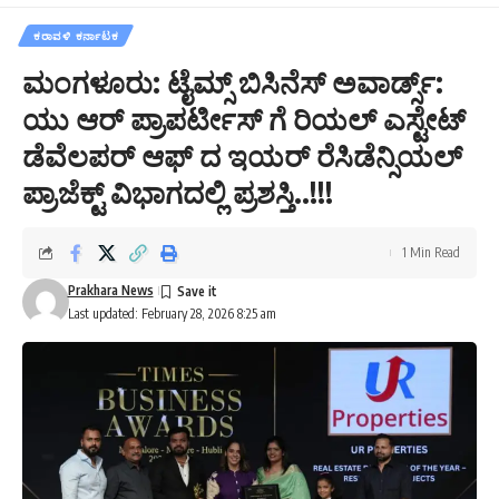
ಕರಾವಳಿ ಕರ್ನಾಟಕ
ಮಂಗಳೂರು: ಟೈಮ್ಸ್ ಬಿಸಿನೆಸ್ ಅವಾರ್ಡ್ಸ್:
ಯು ಆರ್ ಪ್ರಾಪರ್ಟೀಸ್‌ ಗೆ ರಿಯಲ್ ಎಸ್ಟೇಟ್
ಡೆವೆಲಪರ್ ಆಫ್ ದ ಇಯರ್ ರೆಸಿಡೆನ್ಸಿಯಲ್
ಪ್ರಾಜೆಕ್ಟ್ ವಿಭಾಗದಲ್ಲಿ ಪ್ರಶಸ್ತಿ..!!!
1 Min Read
Prakhara News
Last updated: February 28, 2026 8:25 am