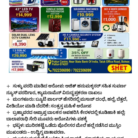
ಸುಳ್ಳು ವರದಿ ಮಾಡಿದ ಆರೋಪ: ಅಜಿತ್ ಹನುಮಕ್ಕನರ್ ಸಹಿತ ಸುವರ್ಣ
ನ್ಯೂಸ್ ವರದಿಗಾರ, ಕ್ಯಾಮರಾಮೆನ್ ವಿರುದ್ಧ ಪ್ರಕರಣ ದಾಖಲು
ಮಂಗಳೂರು: ಬ್ಯೂಟಿ ಪಾರ್ಲರ್ ಹೆಸರಿನಲ್ಲಿ ಮಸಾಜ್ ದಂಧೆ, ಹಲ್ಲೆ, ಬೆತ್ತಲೆ,
ವೀಡಿಯೋ ಮಾಡಿ ಬೆದರಿಕೆ: ಸಂತ್ರಸ್ತ ಮಹಿಳೆ ಆರೋಪ
ಬ್ರಹ್ಮಾವರದ ಅಪ್ರಾಪ್ತ ಬಾಲಕನ ಅಪಹರಿಸಿ ಕೇರಳದಲ್ಲಿ ಕೂಡಿಹಾಕಿ ಹಲ್ಲೆ:
ಬಾಲಾಪರಾಧಿ ಸೇರಿ ಮೂವರು ಆರೋಪಿಗಳು ವಶಕ್ಕೆ
ಭಟ್ಕಳ: ಮುರಿನಕಟ್ಟೆ ಒಡೆದು ಪೊಲೀಸರ ಮೇಲೆ ಹಲ್ಲೆ ನಡೆಸಿದ ಮುಸ್ಲಿಂ
ಮುಖಂಡರು – ಉದ್ವಿಗ್ನ ವಾತಾವರಣ.