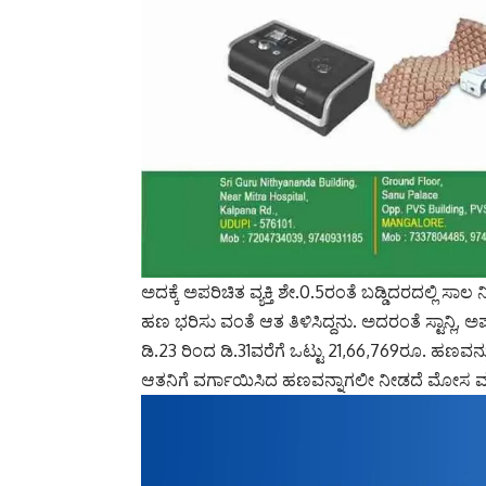
ಅದಕ್ಕೆ ಅಪರಿಚಿತ ವ್ಯಕ್ತಿ ಶೇ.0.5ರಂತೆ ಬಡ್ಡಿದರದಲ್ಲಿ ಸಾಲ
ಹಣ ಭರಿಸು ವಂತೆ ಆತ ತಿಳಿಸಿದ್ದನು. ಅದರಂತೆ ಸ್ಟಾನ್ಲಿ, ಅಪರ
ಡಿ.23 ರಿಂದ ಡಿ.31ವರೆಗೆ ಒಟ್ಟು 21,66,769ರೂ. ಹಣ
ಆತನಿಗೆ ವರ್ಗಾಯಿಸಿದ ಹಣವನ್ನಾಗಲೀ ನೀಡದೆ ಮೋಸ ಮ