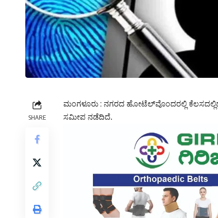
ಮಂಗಳೂರು : ನಗರದ ಹೋಟೆಲ್‌ವೊಂದರಲ್ಲಿ ಕೆಲಸದಲ್ಲಿದ್
ಸಮೀಪ ನಡೆದಿದೆ.
SHARE