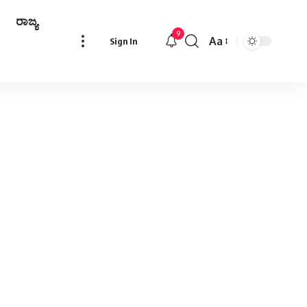
ರಾಜ್ಯ
9
Aa
Sign In
Font
Resizer