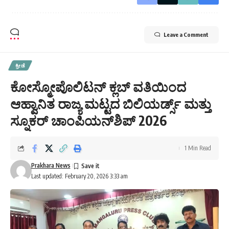
Leave a Comment
ಕ್ರೀಡೆ
ಕೋಸ್ಮೋಪೊಲಿಟನ್ ಕ್ಲಬ್ ವತಿಯಿಂದ
ಆಹ್ವಾನಿತ ರಾಜ್ಯ ಮಟ್ಟದ ಬಿಲಿಯರ್ಡ್ಸ್ ಮತ್ತು
ಸ್ನೂಕರ್ ಚಾಂಪಿಯನ್‌ಶಿಪ್ 2026
1 Min Read
Prakhara News
Last updated: February 20, 2026 3:33 am