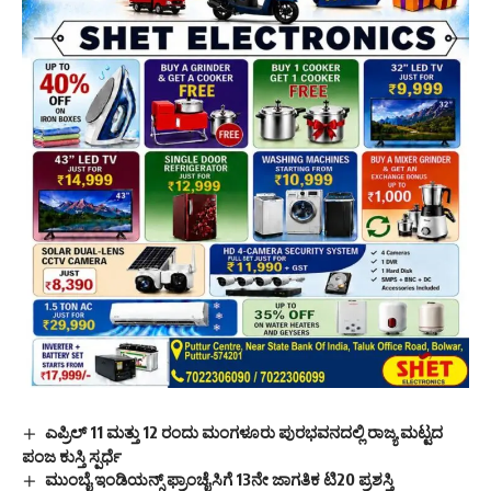
ಎಪ್ರಿಲ್ 11 ಮತ್ತು 12 ರಂದು ಮಂಗಳೂರು ಪುರಭವನದಲ್ಲಿ ರಾಜ್ಯ ಮಟ್ಟದ
ಪಂಜ ಕುಸ್ತಿ ಸ್ಪರ್ಧೆ
ಮುಂಬೈ ಇಂಡಿಯನ್ಸ್ ಫ್ರಾಂಚೈಸಿಗೆ 13ನೇ ಜಾಗತಿಕ ಟಿ20 ಪ್ರಶಸ್ತಿ