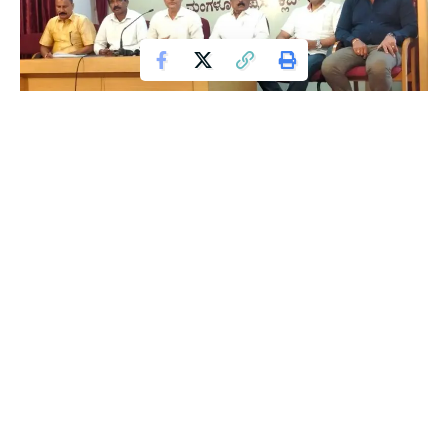
Oplus_2
ಮಂಗಳೂರು
: ಕೋಸ್ಮೋಪೊಲಿಟನ್ ಕ್ಲಬ್ ವತಿಯಿಂದ ಫೆ 20 ರಿಂದ ಮಾರ್ಚ್ 1
ರ ತನಕ ರಾಜ್ಯ ಮಟ್ಟದ ಆಹ್ವಾನಿತ ಬಿಲಿಯರ್ಡ್ಸ್ ಮತ್ತು ಸ್ನೂಕರ್
ಚಾಂಪಿಯನ್‌ಶಿಪ್ 2026 ಸ್ಪರ್ಧೆಯು ನಗರದ ಬಾವುಟಗುಡ್ಡೆಯಲ್ಲಿರುವ
ಕೋಸ್ಮೋಪೊಲಿಟನ್ ಕ್ಲಬ್ ಒಳ ಕ್ರೀಡಾಂಗಣದಲ್ಲಿ ಮಂಗಳೂರು ಮತ್ತು ಉಡುಪಿ
ಜಿಲ್ಲಾ ಮಟ್ಟದಲ್ಲಿ ನಡೆಯಲಿದ್ದು ಈ ಸ್ಪರ್ಧೆಯಲ್ಲಿ ಪ್ರತಿಷ್ಠಿತ 14 ಮಂದಿ ರಾಷ್ಟ್ರೀಯ
ಆಟಗಾರರು ಭಾಗವಹಿಸಲಿದ್ದಾರೆ ಎಂದು ಟೂರ್ನಮೆಂಟ್ ಛೇರ್‌ಮೆನ್
ರಾಜಗೋಪಾಲ ರೈ ತಿಳಿಸಿದರು.