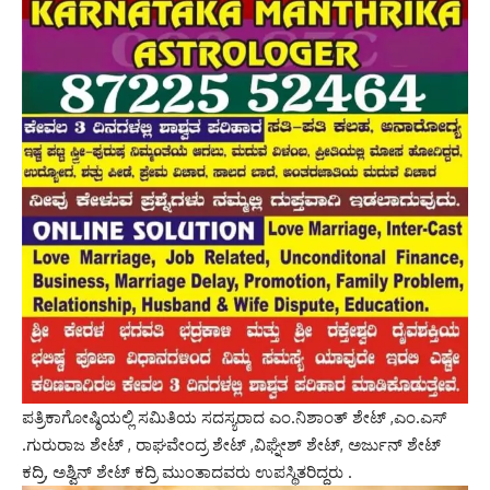
ಪತ್ರಿಕಾಗೋಷ್ಠಿಯಲ್ಲಿ ಸಮಿತಿಯ ಸದಸ್ಯರಾದ ಎಂ.ನಿಶಾಂತ್ ಶೇಟ್ ,ಎಂ.ಎಸ್
.ಗುರುರಾಜ ಶೇಟ್ , ರಾಘವೇಂದ್ರ ಶೇಟ್ ,ವಿಘ್ನೇಶ್ ಶೇಟ್, ಅರ್ಜುನ್ ಶೇಟ್
ಕದ್ರಿ, ಅಶ್ವಿನ್ ಶೇಟ್ ಕದ್ರಿ ಮುಂತಾದವರು ಉಪಸ್ಥಿತರಿದ್ದರು .