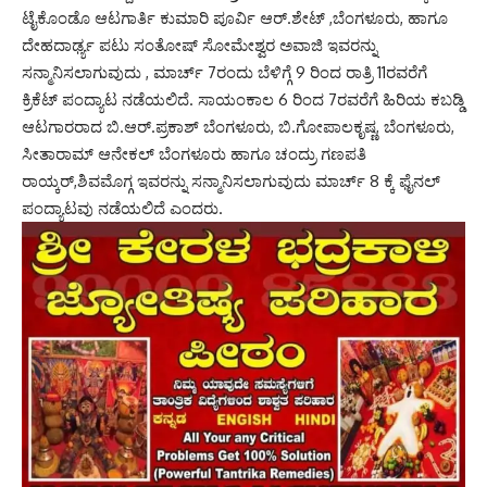
ಟೈಕೊಂಡೊ ಆಟಗಾರ್ತಿ ಕುಮಾರಿ ಪೂರ್ವಿ ಆರ್.ಶೇಟ್ ,ಬೆಂಗಳೂರು, ಹಾಗೂ
ದೇಹದಾರ್ಢ್ಯ ಪಟು ಸಂತೋಷ್ ಸೋಮೇಶ್ವರ ಅವಾಜಿ ಇವರನ್ನು
ಸನ್ಮಾನಿಸಲಾಗುವುದು , ಮಾರ್ಚ್ 7ರಂದು ಬೆಳಿಗ್ಗೆ 9 ರಿಂದ ರಾತ್ರಿ 11ರವರೆಗೆ
ಕ್ರಿಕೆಟ್ ಪಂದ್ಯಾಟ ನಡೆಯಲಿದೆ. ಸಾಯಂಕಾಲ 6 ರಿಂದ 7ರವರೆಗೆ ಹಿರಿಯ ಕಬಡ್ಡಿ
ಆಟಗಾರರಾದ ಬಿ.ಆರ್.ಪ್ರಕಾಶ್ ಬೆಂಗಳೂರು, ಬಿ.ಗೋಪಾಲಕೃಷ್ಣ, ಬೆಂಗಳೂರು,
ಸೀತಾರಾಮ್ ಆನೇಕಲ್ ಬೆಂಗಳೂರು ಹಾಗೂ ಚಂದ್ರು ಗಣಪತಿ
ರಾಯ್ಕರ್,ಶಿವಮೊಗ್ಗ ಇವರನ್ನು ಸನ್ಮಾನಿಸಲಾಗುವುದು ಮಾರ್ಚ್ 8 ಕ್ಕೆ ಫೈನಲ್
ಪಂದ್ಯಾಟವು ನಡೆಯಲಿದೆ ಎಂದರು.