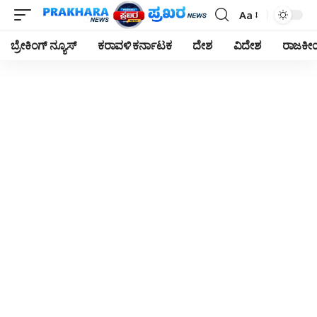
Aa
Font
Resizer
ಬ್ರೇಕಿಂಗ್ ನ್ಯೂಸ್
ಕರಾವಳಿ ಕರ್ನಾಟಕ
ದೇಶ
ವಿದೇಶ
ರಾಜಕ