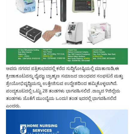
ಅವರು ನಗರದ ಪತ್ರಿಕಾಭವದಲ್ಲಿ ಕರೆದ ಸುದ್ದಿಗೋಷ್ಠಿಯಲ್ಲಿ ಮಾತಾನಾಡಿ,ಈ
ಕ್ರೀಡಾಕೂಟವನ್ನು ದೈವಜ್ಞ ಬ್ರಾಹ್ಮಣ ಸಮಾಜದ ಬಾಂಧವರ ಸಂಘಟನೆ ಮತ್ತು
ಶ್ರೇಯೋಭಿವೃದ್ಧಿಯನ್ನು ಉತ್ತೇಜಿಸುವ ಉದ್ದೇಶದಿಂದ ಹಮ್ಮಿಕೊಳ್ಳಲಾಗಿದೆ.
ಪಂದ್ಯಕೂಟದಲ್ಲಿ ಒಟ್ಟು 28 ತಂಡಗಳು ಭಾಗವಹಿಸಲಿದೆ .ರಾಜ್ಯದ 9ಜಿಲ್ಲೆಯ
ತಂಡಗಳು ಜೊತೆಗೆ ಮುಂಬೈಯ ಒಂದು1 ತಂಡ ಇದರಲ್ಲಿ ಭಾಗವಹಿಸಲಿದೆ
ಎಂದರು.