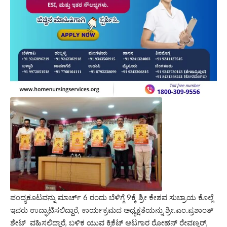
ಪಂದ್ಯಕೂಟವನ್ನು ಮಾರ್ಚ್ 6 ರಂದು ಬೆಳಿಗ್ಗೆ 9ಕ್ಕೆ ಶ್ರೀ ಕೇಶವ ಸುಬ್ರಾಯ ಕೊಲ್ಲೆ
ಇವರು ಉದ್ಘಾಟಿಸಲಿದ್ದಾರೆ, ಕಾರ್ಯಕ್ರಮದ ಅಧ್ಯಕ್ಷತೆಯನ್ನು ಶ್ರೀ.ಎಂ‌.ಪ್ರಶಾಂತ್
ಶೇಟ್ ವಹಿಸಲಿದ್ದಾರೆ, ಬಳಿಕ ಯುವ ಕ್ರಿಕೆಟ್ ಆಟಗಾರ ರೋಹನ್ ರೇವಣ್ಕರ್,