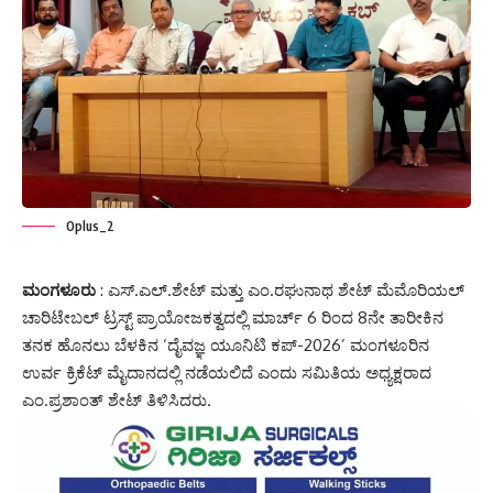
Oplus_2
ಮಂಗಳೂರು
: ಎಸ್.ಎಲ್.ಶೇಟ್ ಮತ್ತು ಎಂ.ರಘುನಾಥ ಶೇಟ್ ಮೆಮೊರಿಯಲ್
ಚಾರಿಟೇಬಲ್ ಟ್ರಸ್ಟ್ ಪ್ರಾಯೋಜಕತ್ವದಲ್ಲಿ ಮಾರ್ಚ್ 6 ರಿಂದ 8ನೇ ತಾರೀಕಿನ
ತನಕ ಹೊನಲು ಬೆಳಕಿನ ‘ದೈವಜ್ಞ ಯೂನಿಟಿ ಕಪ್-2026’ ಮಂಗಳೂರಿನ
ಉರ್ವ ಕ್ರಿಕೆಟ್ ಮೈದಾನದಲ್ಲಿ ನಡೆಯಲಿದೆ ಎಂದು ಸಮಿತಿಯ ಅಧ್ಯಕ್ಷರಾದ
ಎಂ.ಪ್ರಶಾಂತ್ ಶೇಟ್ ತಿಳಿಸಿದರು.