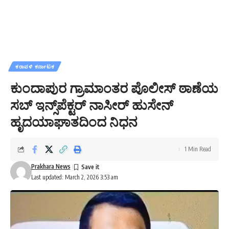
ಕರಾವಳಿ ಕರ್ನಾಟಕ
ಕುಂದಾಪುರ ಗ್ರಾಮಾಂತರ ಪೊಲೀಸ್ ಠಾಣೆಯ
ಸಬ್ ಇನ್ಸ್‌ಪೆಕ್ಟರ್ ನಾಸೀರ್ ಹುಸೇನ್
ಹೃದಯಾಘಾತದಿಂದ ನಿಧನ
1 Min Read
Prakhara News
Last updated: March 2, 2026 3:53 am