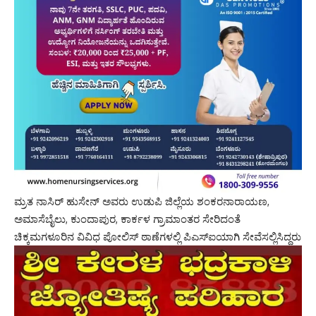
ಮ್ರತ ನಾಸಿರ್ ಹುಸೇನ್ ಅವರು ಉಡುಪಿ ಜಿಲ್ಲೆಯ ಶಂಕರನಾರಾಯಣ,
ಅಮಾಸೆಬೈಲು, ಕುಂದಾಪುರ, ಕಾರ್ಕಳ ಗ್ರಾಮಾಂತರ ಸೇರಿದಂತೆ
ಚಿಕ್ಕಮಗಳೂರಿನ ವಿವಿಧ ಪೋಲಿಸ್ ಠಾಣೆಗಳಲ್ಲಿ ಪಿಎಸ್ಐಯಾಗಿ ಸೇವೆಸಲ್ಲಿಸಿದ್ದರು