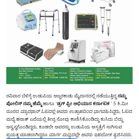
ರವಿವಾರ ಬೆಳಿಗ್ಗೆ ಉಡುಪಿಯ ಅಜ್ಜರಕಾಡು ಮೈದಾನದಲ್ಲಿ ನಡೆಯುತ್ತಿದ್ದ
ನಮ್ಮ
ಪೋಲಿಸ್ ನಮ್ಮ ಹೆಮ್ಮೆ
ಹಾಗೂ ‘
ಡ್ರಗ್ ಫ್ರೀ ಅಭಿಯಾನ ಕರ್ನಾಟಕ
‘ 5 ಕಿ.ಮೀ
ದೂರದ
ಮ್ಯಾರಥಾನ್ ಓಟದಲ್ಲಿ ಅವರು ಉತ್ಸಾಹದಿಂದ ಭಾಗವಹಿಸಿದ್ದ
ರು, ಓಟದ
ಮಧ್ಯೆ ಹಠಾತ್ ಎದೆಯಲ್ಲಿ ತೀವ್ರ ನೋವು ಕಾಣಿಸಿಕೊಂಡಿದ್ದು ಕುಸಿದು ಬಿದ್ದು
ಅಸ್ವಸ್ಥಗೊಂಡಿದ್ದರು, ಕೂಡಲೇ ಅವರನ್ನು ಉಡುಪಿಯ ಆಸ್ಪತ್ರೆಗೆ ಸಾಗಿಸುವ
ಪ್ರಯತ್ನ ಮಾಡಲಾಗಿದ್ದರೂ
ಮಾರ್ಗ ಮಧ್ಯದಲ್ಲೇ ಅವರು ಇಹಲೋಕ ತ್ಯಜಿಸಿದರು.