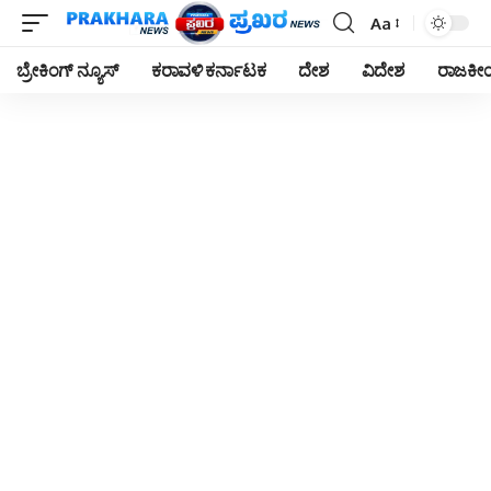
Aa
Font
Resizer
ಬ್ರೇಕಿಂಗ್ ನ್ಯೂಸ್
ಕರಾವಳಿ ಕರ್ನಾಟಕ
ದೇಶ
ವಿದೇಶ
ರಾಜಕ