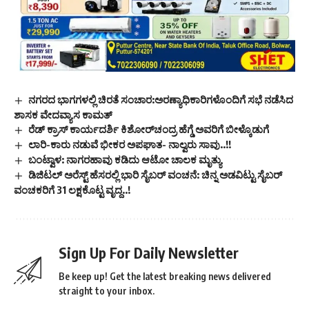
ನಗರದ ಭಾಗಗಳಲ್ಲಿ ಚಿರತೆ ಸಂಚಾರ:ಅರಣ್ಯಾಧಿಕಾರಿಗಳೊಂದಿಗೆ ಸಭೆ ನಡೆಸಿದ
ಶಾಸಕ ವೇದವ್ಯಾಸ ಕಾಮತ್
ರೆಡ್ ಕ್ರಾಸ್ ಕಾರ್ಯದರ್ಶಿ ಕಿಶೋರ್‌ಚಂದ್ರ ಹೆಗ್ಡೆ ಅವರಿಗೆ ಬೀಳ್ಕೊಡುಗೆ
ಲಾರಿ-ಕಾರು ನಡುವೆ ಭೀಕರ ಅಪಘಾತ- ನಾಲ್ವರು ಸಾವು..!!
ಬಂಟ್ವಾಳ: ನಾಗರಹಾವು ಕಡಿದು ಆಟೋ ಚಾಲಕ ಮೃತ್ಯು
ಡಿಜಿಟಲ್ ಅರೆಸ್ಟ್ ಹೆಸರಲ್ಲಿ ಭಾರಿ ಸೈಬರ್ ವಂಚನೆ: ಚಿನ್ನ ಅಡವಿಟ್ಟು ಸೈಬರ್
ವಂಚಕರಿಗೆ 31 ಲಕ್ಷಕೊಟ್ಟ ವೃದ್ದ..!
Sign Up For Daily Newsletter
Be keep up! Get the latest breaking news delivered
straight to your inbox.