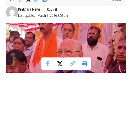
Prakhara News
Last updated: March 2, 2026 3:52 am
ಪುತ್ತೂರು: ಪ್ರಧಾನಿ ನರೇಂದ್ರ ಮೋದಿ ಅವರ ಸಹೋದರ ಪ್ರಹ್ಲಾದ್ ದಾಮೋದರ್