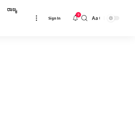
ರಾಜ್ಯ
9
Aa
Sign In
Font
Resizer