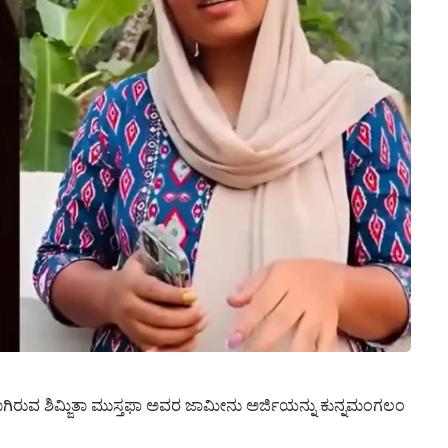
ರಾಗಿರುವ ಶಿಮ್ಜಿತಾ ಮುಸ್ತಫಾ ಅವರ ಜಾಮೀನು ಅರ್ಜಿಯನ್ನು ಕುನ್ನಮಂಗಲಂ