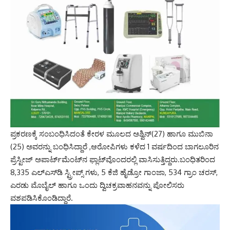
ಪ್ರಕರಣಕ್ಕೆ ಸಂಬಂಧಿಸಿದಂತೆ ಕೇರಳ ಮೂಲದ ಅಶ್ವಿನ್‌(27) ಹಾಗೂ ಮುಬಿನಾ
(25) ಅವರನ್ನು ಬಂಧಿಸಿದ್ದಾರೆ ,ಆರೋಪಿಗಳು ಕಳೆದ 1 ವರ್ಷದಿಂದ ಬಾಗಲೂರಿನ
ಪ್ರೆಸ್ಟೀಜ್‌ ಅಪಾರ್ಟ್‌ಮೆಂಟ್‌ನ ಫ್ಲಾಟ್‌ವೊಂದರಲ್ಲಿ ವಾಸಿಸುತ್ತಿದ್ದರು.ಬಂಧಿತರಿಂದ
8,335 ಎಲ್‌ಎಸ್‌‍ಡಿ ಸ್ಟ್ರೀಪ್ಸ್ ಗಳು, 5 ಕೆಜಿ ಹೈಡ್ರೋ ಗಾಂಜಾ, 534 ಗ್ರಾಂ ಚರಸ್‌‍,
ಎರಡು ಮೊಬೈಲ್‌ ಹಾಗೂ ಒಂದು ದ್ವಿಚಕ್ರವಾಹನವನ್ನು ಪೋಲಿಸರು
ವಶಪಡಿಸಿಕೊಂಡಿದ್ದಾರೆ.