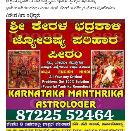
ಅಕ್ರಮ ವ್ಯವಹಾರ ನಡೆಸುತ್ತಿದ್ದರು. ಇವರು ಡ್ರಗ್ಸ್ ದಂಧೆಯಲ್ಲಿ
ಭಾಗಿಯಾಗಿರಬಹುದು ಎಂಬ ಶಂಕೆ ಮೇಲೆ ಇವರಿಬ್ಬರ ಮೇಲೆ ಪೊಲೀಸರು
ವಿಶೇಷ ನಿಗಾ ಇಟ್ಟಿದ್ದರು.