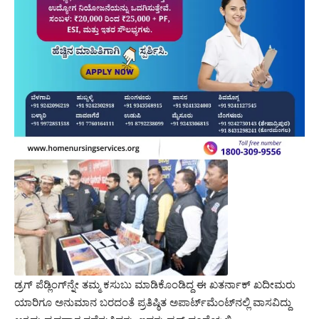
ಡ್ರಗ್ ಪೆಡ್ಲಿಂಗ್‌ನ್ನೇ ತಮ್ಮ ಕಸುಬು ಮಾಡಿಕೊಂಡಿದ್ದ ಈ ಖತರ್ನಾಕ್ ಖದೀಮರು
ಯಾರಿಗೂ ಅನುಮಾನ ಬರದಂತೆ ಪ್ರತಿಷ್ಠಿತ ಅಪಾರ್ಟ್‌ಮೆಂಟ್‌ನಲ್ಲಿ ವಾಸವಿದ್ದು