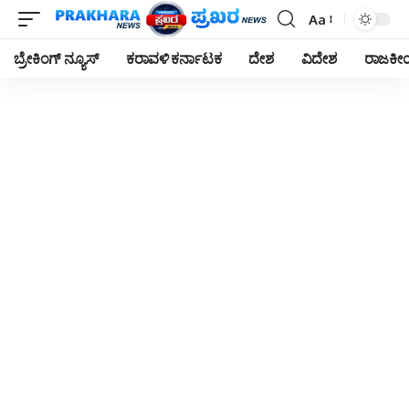
Aa
Font
Resizer
ಬ್ರೇಕಿಂಗ್ ನ್ಯೂಸ್
ಕರಾವಳಿ ಕರ್ನಾಟಕ
ದೇಶ
ವಿದೇಶ
ರಾಜಕ