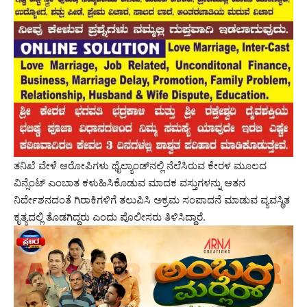
ತನಿಖೆ ವೇಳೆ ಆರೋಪಿಗಳು ಥೈಲ್ಯಾಂಡ್‌ನಲ್ಲಿ ನೆಲೆಸಿರುವ ಕೇರಳ ಮೂಲದ
ವಿನ್ಸೆಂಟ್ ಎಂಬಾತ ಕಳುಹಿಸಿಕೊಡುವ ಮಾದಕ ವಸ್ತುಗಳನ್ನು ಆತನ
ನಿರ್ದೇಶನದಂತೆ ಗಿರಾಕಿಗಳಿಗೆ ತಲುಪಿಸಿ ಅಕ್ರಮ ಸಂಪಾದನೆ ಮಾಡುವ ವ್ಯವಸ್ಥಿತ
ಕೃತ್ಯದಲ್ಲಿ ತೊಡಗಿದ್ದರು ಎಂದು ಪೊಲೀಸರು ತಿಳಿಸಿದ್ದಾರೆ.