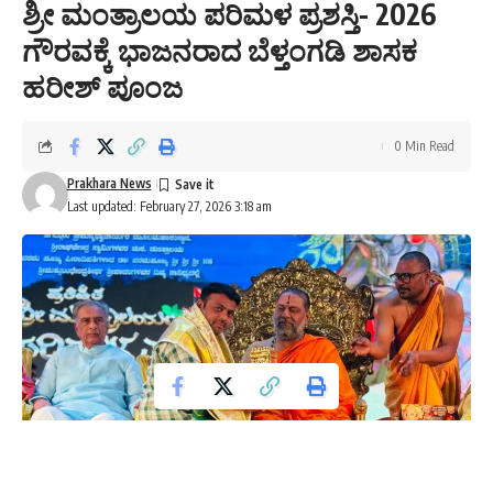
ಶ್ರೀ ಮಂತ್ರಾಲಯ ಪರಿಮಳ ಪ್ರಶಸ್ತಿ- 2026
ಗೌರವಕ್ಕೆ ಭಾಜನರಾದ ಬೆಳ್ತಂಗಡಿ ಶಾಸಕ
ಹರೀಶ್ ಪೂಂಜ
0 Min Read
Prakhara News
Last updated: February 27, 2026 3:18 am