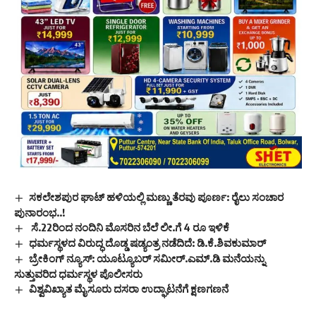
ಸಕಲೇಶಪುರ ಘಾಟ್‌ ಹಳಿಯಲ್ಲಿ ಮಣ್ಣು ತೆರವು ಪೂರ್ಣ: ರೈಲು ಸಂಚಾರ
ಪುನಾರಂಭ..!
ಸೆ.22ರಿಂದ ನಂದಿನಿ ಮೊಸರಿನ ಬೆಲೆ ಲೀ.ಗೆ 4 ರೂ ಇಳಿಕೆ
ಧರ್ಮಸ್ಥಳದ ವಿರುದ್ಧ ದೊಡ್ಡ ಷಡ್ಯಂತ್ರ ನಡೆದಿದೆ: ಡಿ.ಕೆ.ಶಿವಕುಮಾರ್
ಬ್ರೇಕಿಂಗ್ ನ್ಯೂಸ್: ಯೂಟ್ಯೂಬರ್ ಸಮೀರ್.ಎಮ್.ಡಿ ಮನೆಯನ್ನು
ಸುತ್ತುವರಿದ ಧರ್ಮಸ್ಥಳ ಪೊಲೀಸರು
ವಿಶ್ವವಿಖ್ಯಾತ ಮೈಸೂರು ದಸರಾ ಉದ್ಘಾಟನೆಗೆ ಕ್ಷಣಗಣನೆ