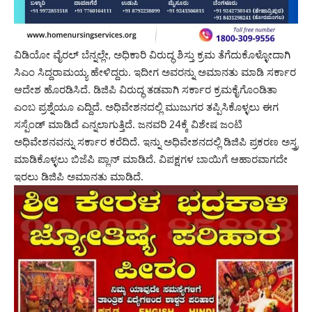
ವಿಡಿಯೋ ವೈರಲ್ ಬೆನ್ನಲ್ಲೇ, ಅಧಿಕಾರಿ ವಿರುದ್ಧ ಶಿಸ್ತು ಕ್ರಮ ತೆಗೆದುಕೊಳ್ಳೋದಾಗಿ
ಸಿಎಂ ಸಿದ್ದರಾಮಯ್ಯ ಹೇಳಿದ್ದರು. ಇದೀಗ ಅವರನ್ನು ಅಮಾನತು ಮಾಡಿ ಸರ್ಕಾರ
ಆದೇಶ ಹೊರಡಿಸಿದೆ. ಡಿಜಿಪಿ ವಿರುದ್ಧ ತಡವಾಗಿ ಸರ್ಕಾರ ಕ್ರಮಕೈಗೊಂಡಿತಾ
ಎಂಬ ಪ್ರಶ್ನೆಯೂ ಎದ್ದಿದೆ. ಅಧಿವೇಶನದಲ್ಲಿ ಮುಜುಗರ ತಪ್ಪಿಸಿಕೊಳ್ಳಲು ಈಗ
ಸಸ್ಪೆಂಡ್​ ಮಾಡಿದೆ ಎನ್ನಲಾಗುತ್ತಿದೆ. ಜನವರಿ 24ಕ್ಕೆ ವಿಶೇಷ ಜಂಟಿ
ಅಧಿವೇಶನವನ್ನು ಸರ್ಕಾರ ಕರೆದಿದೆ. ಇನ್ನು ಅಧಿವೇಶನದಲ್ಲಿ ಡಿಜಿಪಿ ಪ್ರಕರಣ ಅಸ್ತ್ರ
ಮಾಡಿಕೊಳ್ಳಲು ಬಿಜೆಪಿ ಪ್ಲಾನ್ ಮಾಡಿದೆ. ವಿಪಕ್ಷಗಳ ಬಾಯಿಗೆ ಆಹಾರವಾಗದೇ
ಇರಲು ಡಿಜಿಪಿ ಅಮಾನತು ಮಾಡಿದೆ.