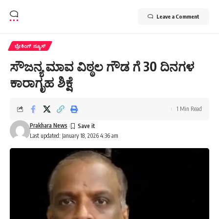
Leave a Comment
ಬ್ರೇಕಿಂಗ್ ನ್ಯೂಸ್
ಸೌಜನ್ಯ ಮಾವ ವಿಠ್ಠಲ ಗೌಡ ಗೆ 30 ದಿನಗಳ
ಕಾರಾಗೃಹ ಶಿಕ್ಷೆ
1 Min Read
Prakhara News
Last updated: January 18, 2026 4:36 am