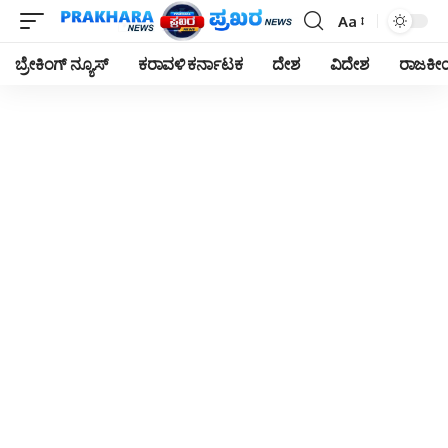
Aa
Font
Resizer
ಬ್ರೇಕಿಂಗ್ ನ್ಯೂಸ್
ಕರಾವಳಿ ಕರ್ನಾಟಕ
ದೇಶ
ವಿದೇಶ
ರಾಜಕ