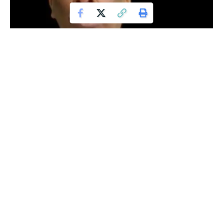
ಮಾನ್ಯ ಬೆಂಗಳೂರು ನಗರ ಸಿವಿಲ್ ಮತ್ತು ಸೆಷನ್ಸ್ ನ್ಯಾಯಾಲಯವು ದಿನಾಂಕ 17-