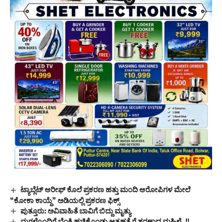
ಟ್ಯಾಬ್ಲೆಟ್ ಆರೀಫ್ ಕೊಲೆ ಪ್ರಕರಣ ಹತ್ತು ಮಂದಿ ಆರೋಪಿಗಳ ಮೇಲೆ
“ಕೋಕಾ ಕಾಯ್ದೆ” ಅಡಿಯಲ್ಲಿ ಪ್ರಕರಣ ಫಿಕ್ಸ್
ಪುತ್ತೂರು: ಅವಿವಾಹಿತೆ ಬಾವಿಗೆ ಬಿದ್ದು ಮೃತ್ಯು
ಮಗಳೊಂದಿಗೆ ಬೆಂಕಿ ಹಚ್ಚಿಕೊಂಡು ಆತ್ಮಹತ್ಯೆಗೆ ಶರಣಾದ ಮಹಿಳೆ..!!