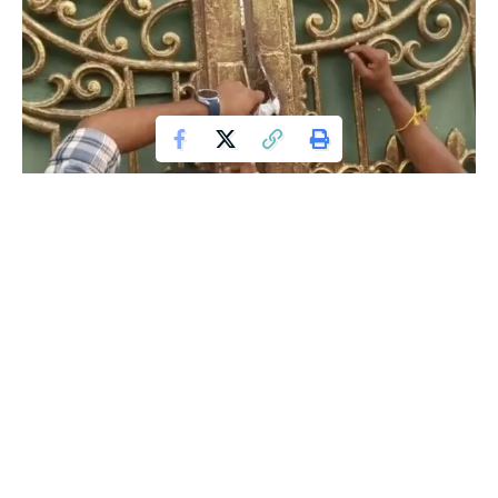
ಪರಿಸರ ನಿಯಮ ಉಲ್ಲಂಘನೆ ಆರೋಪದಲ್ಲಿ ಜಾಲಿವುಡ್‌ ಸ್ಟುಡಿಯೋಸ್‌ಗೆ ಬೀಗ
ಬಿದ್ದಿದ್ದು, ಅಲ್ಲೇ ನಡೆಯುವ ಬಿಗ್‌ಬಾಸ್‌ ಶೋ ಕೂಡ ಬಂದ್‌ ಆಗಿದೆ. ಬಿಗ್‌ಬಾಸ್‌
ಸ್ಪರ್ಧಿಗಳು ಮನೆಯಿಂದ ಹೊರಬಂದಿದ್ದಾರೆ.