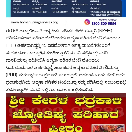
ಈ ರೀತಿ ತಾತ್ಕಾಲಿಕವಾಗಿ ಆದ್ಯತೇತರ ಪಡಿತರ ಚೀಟಿಯನ್ನಾಗಿ (NPHH)
ಪರಿವರ್ತಿಸಲಾದ ಪಡಿತರ ಚೀಟಿದಾರರು ಆದ್ಯತಾ ಪಡಿತರ ಚೀಟಿ ಹೊಂದಲು
PHH) ಅರ್ಹರಾಗಿದ್ದಲ್ಲಿ 45 ದಿನದೊಳಗಾಗಿ ಅಗತ್ಯ ದಾಖಲೆಗಳೊಂದಿಗೆ
ಸಂಬAಧಪಟ ತಾಲ್ಲೂಕಿನ ತಹಶೀಲ್ದಾರ್‌ಗೆ ಮನವಿ ಸಲ್ಲಿಸಿದಲ್ಲಿ ಸದರಿ
ಮನವಿಯನ್ನು ಪರಿಶೀಲಿಸಿ ಆದ್ಯತಾ ಪಡಿತರ ಚೀಟಿ ಹೊಂದಲು
ನಿಯಮಾನುಸಾರ ಅರ್ಹರಿದ್ದಲ್ಲಿ ಅಂತಹವರ ಆದ್ಯತಾ ಪಡಿತರ ಚೀಟಿಯನ್ನು
(PHH) ಮರುಸ್ಥಾಪಿಸಲು ಕ್ರಮವಹಿಸಲಾಗುತ್ತದೆ. ಅದರಂತೆ ಒಂದು ವೇಳೆ ಅರ್ಹ
ಫಲಾನುಭವಿಯ ಆದ್ಯತಾ ಪಡಿತರ ಚೀಟಿಯನ್ನು ರದ್ದು ಪಡಿಸಿದಲ್ಲಿ, ಸಂಬಂಧಪಟ್ಟ
ತಹಶೀಲ್ದಾರ್‌ಗೆ ಮನವಿ ಸಲ್ಲಿಸಲು ಅವಕಾಶ ಕಲ್ಪಿಸಲಾಗಿದೆ.