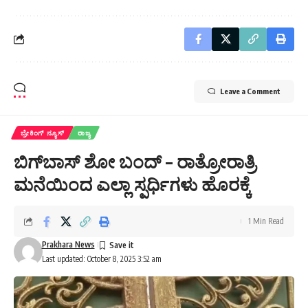
Leave a Comment
ಬ್ರೇಕಿಂಗ್ ನ್ಯೂಸ್
ರಾಜ್ಯ
ಬಿಗ್‌ಬಾಸ್‌ ಶೋ ಬಂದ್‌ – ರಾತ್ರೋರಾತ್ರಿ
ಮನೆಯಿಂದ ಎಲ್ಲಾ ಸ್ಪರ್ಧಿಗಳು ಹೊರಕ್ಕೆ
1 Min Read
Prakhara News
Last updated: October 8, 2025 3:52 am