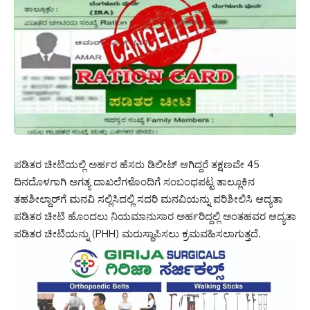
ಪಡಿತರ ಚೀಟಿಯಲ್ಲಿ ಅರ್ಹರ ಹೆಸರು ಡಿಲೀಟ್ ಆಗಿದ್ದರೆ ತಕ್ಷಣವೇ 45
ದಿನದೊಳಗಾಗಿ ಅಗತ್ಯ ದಾಖಲೆಗಳೊಂದಿಗೆ ಸಂಬಂಧಪಟ್ಟ ತಾಲ್ಲೂಕಿನ
ತಹಶೀಲ್ದಾರ್‌ಗೆ ಮನವಿ ಸಲ್ಲಿಸಿದಲ್ಲಿ ಸದರಿ ಮನವಿಯನ್ನು ಪರಿಶೀಲಿಸಿ ಆದ್ಯತಾ
ಪಡಿತರ ಚೀಟಿ ಹೊಂದಲು ನಿಯಮಾನುಸಾರ ಅರ್ಹರಿದ್ದಲ್ಲಿ ಅಂತಹವರ ಆದ್ಯತಾ
ಪಡಿತರ ಚೀಟಿಯನ್ನು (PHH) ಮರುಸ್ಥಾಪಿಸಲು ಕ್ರಮವಹಿಸಲಾಗುತ್ತದೆ.