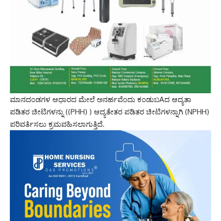
ಮಾನದಂಡಗಳ ಆಧಾರದ ಮೇಲೆ ಅನರ್ಹವೆಂದು ಕಂಡುಬAದ ಆದ್ಯತಾ
ಪಡಿತರ ಚೀಟಿಗಳನ್ನು ((PHH) ) ಆದ್ಯತೇತರ ಪಡಿತರ ಚೀಟಿಗಳನ್ನಾಗಿ (NPHH)
ಪರಿವರ್ತಿಸಲು ಕ್ರಮವಹಿಸಲಾಗುತ್ತಿದೆ.