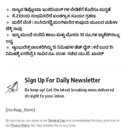
ರಾಜ್ಯದ ಡಿಪ್ಲೋಮಾ ಇಂಜಿನಿಯರ್ ಗಳ ಬೇಡಿಕೆಗೆ ಕೊನೆಗೂ ಮನ್ನಣೆ
ಸೆ.21ರಂದು ಸಂಭವಿಸಲಿದೆ ಖಂಡಗ್ರಾಸ ಸೂರ್ಯ ಗ್ರಹಣ
ಮನೆಗೆ ಬೆಂಕಿ : ಉಸಿರುಗಟ್ಟಿ ಮಂಗಳೂರಿನ ಕಾವೂರು ಮೂಲದ ಮಹಿಳಾ
ಟೆಕ್ಕಿ ಸಾವು
ಇನ್ನು ಮುಂದೆ ನಂದಿನಿ ಹಾಲು ಮತ್ತು ಮೊಸರು 10 ರೂ.ಗಳ ಪ್ಯಾಕೆಟ್‌ನಲ್ಲೂ
ಲಭ್ಯ
ಆ್ಯಂಬುಲೆನ್ಸ್ ಚಾಲಕರಿಗಿನ್ನು 15 ನಿಮಿಷಗಳ ಡೆಡ್ ಲೈನ್ : ಕರೆ ಬಂದ 15
ನಿಮಿಷಕ್ಕೆ ಬರದಿದ್ರೆ 5 ಸಾವಿರ ರೂ. ದಂಡ- ಸಚಿವ ಯು.ಟಿ. ಖಾದರ್
Sign Up For Daily Newsletter
Be keep up! Get the latest breaking news delivered
straight to your inbox.
[mc4wp_form]
By signing up, you agree to our
Terms of Use
and acknowledge the data practices in
our
Privacy Policy
. You may unsubscribe at any time.