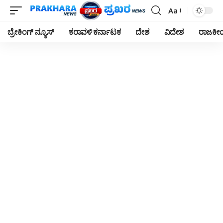
Aa
Font
Resizer
ಬ್ರೇಕಿಂಗ್ ನ್ಯೂಸ್
ಕರಾವಳಿ ಕರ್ನಾಟಕ
ದೇಶ
ವಿದೇಶ
ರಾಜಕ