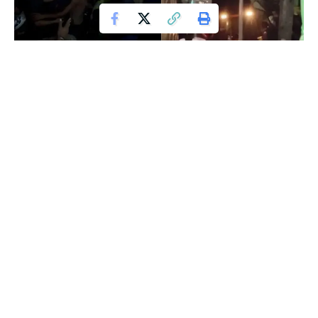
ಮುಂಬೈ: ನಗರದ ಮನ್ಖುರ್ದ್ ಪ್ರದೇಶದಲ್ಲಿ ಭಾನುವಾರ ರಾತ್ರಿ ಸುರಿದ ಭಾರೀ
ಮಳೆಗೆ ನಾಲ್ಕು ಅಂತಸ್ತಿನ ಚಾಲ್‌ ಕಟ್ಟಡ ಕುಸಿದು 6 ಮಂದಿ
ದುರ್ಮರಣಕ್ಕೀಡಾಗಿದ್ದದಾರೆ.