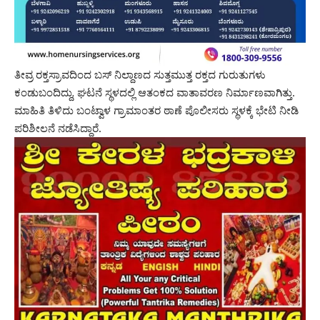
ತೀವ್ರ ರಕ್ತಸ್ರಾವದಿಂದ ಬಸ್ ನಿಲ್ದಾಣದ ಸುತ್ತಮುತ್ತ ರಕ್ತದ ಗುರುತುಗಳು
ಕಂಡುಬಂದಿದ್ದು, ಘಟನೆ ಸ್ಥಳದಲ್ಲಿ ಆತಂಕದ ವಾತಾವರಣ ನಿರ್ಮಾಣವಾಗಿತ್ತು.
ಮಾಹಿತಿ ತಿಳಿದು ಬಂಟ್ವಾಳ ಗ್ರಾಮಾಂತರ ಠಾಣೆ ಪೊಲೀಸರು ಸ್ಥಳಕ್ಕೆ ಭೇಟಿ ನೀಡಿ
ಪರಿಶೀಲನೆ ನಡೆಸಿದ್ದಾರೆ.