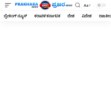
Aa
Font
Resizer
ಬ್ರೇಕಿಂಗ್ ನ್ಯೂಸ್
ಕರಾವಳಿ ಕರ್ನಾಟಕ
ದೇಶ
ವಿದೇಶ
ರಾಜಕ