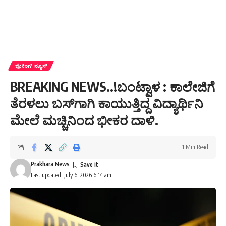
ಬ್ರೇಕಿಂಗ್ ನ್ಯೂಸ್
BREAKING NEWS..!ಬಂಟ್ವಾಳ : ಕಾಲೇಜಿಗೆ
ತೆರಳಲು ಬಸ್‌ಗಾಗಿ ಕಾಯುತ್ತಿದ್ದ ವಿದ್ಯಾರ್ಥಿನಿ
ಮೇಲೆ ಮಚ್ಚಿನಿಂದ ಭೀಕರ ದಾಳಿ.
1 Min Read
Prakhara News
Last updated: July 6, 2026 6:14 am