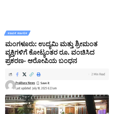
ಕರಾವಳಿ ಕರ್ನಾಟಕ
ಮಂಗಳೂರು: ಉದ್ಯಮಿ ಮತ್ತು ಶ್ರೀಮಂತ
ವ್ಯಕ್ತಿಗಳಿಗೆ ಕೋಟ್ಯಂತರ ರೂ. ವಂಚಿಸಿದ
ಪ್ರಕರಣ- ಆರೋಪಿಯ ಬಂಧನ
2 Min Read
Prakhara News
Last updated: July 18, 2025 6:23 am