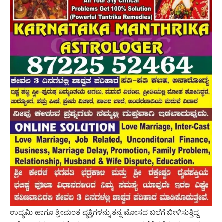
ಉದ್ಯಮಿ ಹಾಗೂ ಶ್ರೀಮಂತ ವ್ಯಕ್ತಿಗಳನ್ನು ತನ್ನ ಮೋಸದ ಬಲೆಗೆ ಬೀಳಿಸುತ್ತಿದ್ದ