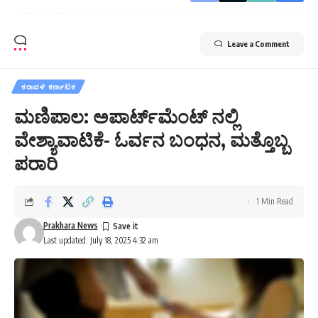
Leave a Comment
ಕರಾವಳಿ ಕರ್ನಾಟಕ
ಮಣಿಪಾಲ: ಅಪಾರ್ಟ್‌ಮೆಂಟ್ ನಲ್ಲಿ
ವೇಶ್ಯಾವಾಟಿಕೆ- ಓರ್ವನ ಬಂಧನ, ಮತ್ತೊಬ್ಬ
ಪರಾರಿ
1 Min Read
Prakhara News
Last updated: July 18, 2025 4:32 am