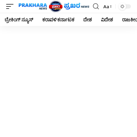
Aa
Font
Resizer
ಬ್ರೇಕಿಂಗ್ ನ್ಯೂಸ್
ಕರಾವಳಿ ಕರ್ನಾಟಕ
ದೇಶ
ವಿದೇಶ
ರಾಜಕ