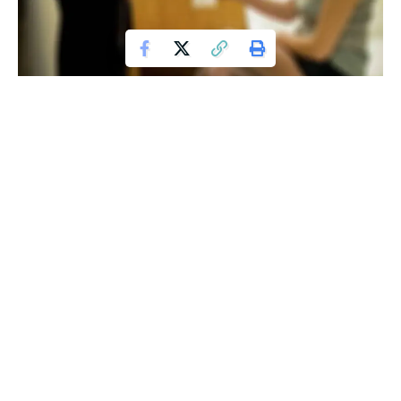
ಮಣಿಪಾಲದ ಈಶ್ವರ್ ನಗರದಲ್ಲಿರುವ ಅಪಾರ್ಟ್‌ಮೆಂಟ್ ಮೇಲೆ ಪೋಲಿಸರು
ದಾಳಿ ನಡೆಸಿ ಅಕ್ರಮ ವೇಶ್ಯಾವಾಟಿಕೆ ದಂಧೆಯನ್ನು ಬಯಲು ಮಾಡಿದ್ದಾರೆ.