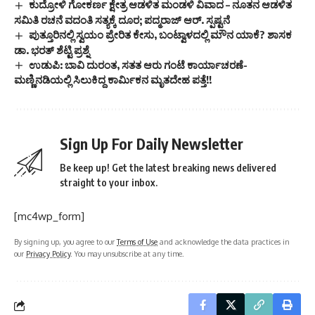
ಕುದ್ರೋಳಿ ಗೋಕರ್ಣ ಕ್ಷೇತ್ರ ಆಡಳಿತ ಮಂಡಳಿ ವಿವಾದ – ನೂತನ ಆಡಳಿತ
ಸಮಿತಿ ರಚನೆ ವದಂತಿ ಸತ್ಯಕ್ಕೆ ದೂರ; ಪದ್ಮರಾಜ್ ಆರ್. ಸ್ಪಷ್ಟನೆ
ಪುತ್ತೂರಿನಲ್ಲಿ ಸ್ವಯಂ ಪ್ರೇರಿತ ಕೇಸು, ಬಂಟ್ವಾಳದಲ್ಲಿ ಮೌನ ಯಾಕೆ? ಶಾಸಕ
ಡಾ. ಭರತ್ ಶೆಟ್ಟಿ ಪ್ರಶ್ನೆ
ಉಡುಪಿ: ಬಾವಿ ದುರಂತ, ಸತತ ಆರು ಗಂಟೆ ಕಾರ್ಯಾಚರಣೆ-
ಮಣ್ಣಿನಡಿಯಲ್ಲಿ ಸಿಲುಕಿದ್ದ ಕಾರ್ಮಿಕನ ಮೃತದೇಹ ಪತ್ತೆ!!
Sign Up For Daily Newsletter
Be keep up! Get the latest breaking news delivered
straight to your inbox.
[mc4wp_form]
By signing up, you agree to our
Terms of Use
and acknowledge the data practices in
our
Privacy Policy
. You may unsubscribe at any time.