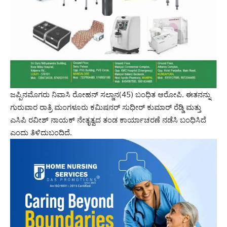
ಜಪ್ಪಿನಮೊಗರು ನಿವಾಸಿ ರೋಹನ್ ಸಲ್ಡಾನ(45) ಬಂಧಿತ ಆರೋಪಿ. ಈತನನ್ನು
ಗುರುವಾರ ರಾತ್ರಿ ಮಂಗಳೂರು ಕಮಿಷನರ್ ಸುಧೀರ್ ಕುಮಾರ್ ರೆಡ್ಡಿ ಮತ್ತು
ಎಸಿಪಿ ರವೀಶ್ ನಾಯಕ್ ನೇತೃತ್ವದ ತಂಡ ಕಾರ್ಯಾಚರಣೆ ನಡೆಸಿ ಬಂಧಿಸಿದೆ
ಎಂದು ತಿಳಿದುಬಂದಿದೆ.