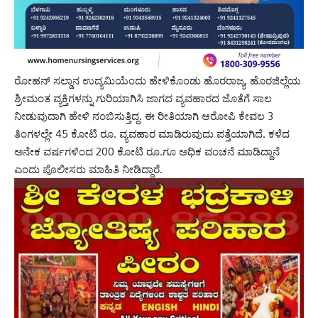
ರೋಹನ್ ಸಲ್ಡಾನ ಉದ್ಯಮಿಯೆಂದು ಹೇಳಿಕೊಂಡು ಹೊರರಾಜ್ಯ, ಹೊರಜಿಲ್ಲೆಯ
ಶ್ರೀಮಂತ ವ್ಯಕ್ತಿಗಳನ್ನು ಗುರಿಯಾಗಿಸಿ ಜಾಗದ ವ್ಯವಹಾರದ ಜೊತೆಗೆ ಸಾಲ
ನೀಡುವುದಾಗಿ ಹೇಳಿ ನಂಬಿಸುತ್ತಿದ್ದ. ಈ ರೀತಿಯಾಗಿ ಆರೋಪಿ ಕೇವಲ 3
ತಿಂಗಳಲ್ಲೇ 45 ಕೋಟಿ ರೂ. ವ್ಯವಹಾರ ಮಾಡಿರುವುದು ಪತ್ತೆಯಾಗಿದೆ. ಕಳೆದ
ಅನೇಕ ವರ್ಷಗಳಿಂದ 200 ಕೋಟಿ ರೂ.ಗೂ ಅಧಿಕ ವಂಚನೆ ಮಾಡಿದ್ದಾನೆ
ಎಂದು ಪೊಲೀಸರು ಮಾಹಿತಿ ನೀಡಿದ್ದಾರೆ.